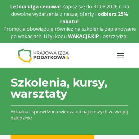
Przejdź
Letnia ulga cenowa!
Zapisz się do 31.08.2026 r. na
do
dowolne wydarzenia z naszej oferty i
odbierz
25%
głównej
rabatu!
treści
Promocja obowiązuje również na szkolenia zaplanowane
po wakacjach. Użyj kodu
WAKACJE.KIP
i oszczędzaj.
Szkolenia, kursy,
warsztaty
Aktualna i sprawdzona wiedza od najlepszych w swojej
dziedzinie