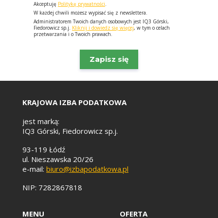
Akceptuję
Politykę prywatności
.
W każdej chwili możesz wypisać się z newslettera.
Administratorem Twoich danych osobowych jest IQ3 Górski,
Fiedorowicz sp.j.
Kliknij i dowiedz się więcej
, w tym o celach
przetwarzania i o Twoich prawach.
KRAJOWA IZBA PODATKOWA
jest marką:
IQ3 Górski, Fiedorowicz sp.j.
93-119 Łódź
ul. Nieszawska 20/26
e-mail:
biuro@izbapodatkowa.pl
NIP: 7282867818
MENU
OFERTA