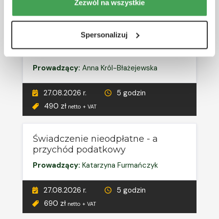
27.08.2026 r.
5 godzin
Zezwól na wszystkie
690 zł
netto + VAT
Spersonalizuj
RÓŻNE TERMINY
Środki trwałe w budowie
Prowadzący:
Anna Król-Błażejewska
27.08.2026 r.
5 godzin
490 zł
netto + VAT
Świadczenie nieodpłatne - a
przychód podatkowy
Prowadzący:
Katarzyna Furmańczyk
27.08.2026 r.
5 godzin
690 zł
netto + VAT