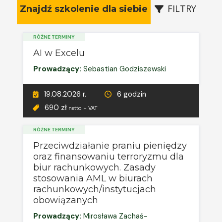
FILTRY
Znajdź szkolenie dla siebie
RÓŻNE TERMINY
AI w Excelu
Prowadzący:
Sebastian Godziszewski
19.08.2026 r.
6 godzin
690 zł
netto + VAT
RÓŻNE TERMINY
Przeciwdziałanie praniu pieniędzy
oraz finansowaniu terroryzmu dla
biur rachunkowych. Zasady
stosowania AML w biurach
rachunkowych/instytucjach
obowiązanych
Prowadzący:
Mirosława Zachaś-