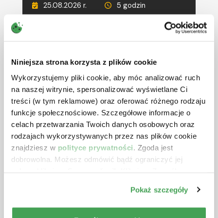
25.08.2026 r.
5 godzin
690 zł
netto + VAT
RÓŻNE TERMINY
CIT w 2026 r. – ostatnie zmiany
Niniejsza strona korzysta z plików cookie
oraz inne wybrane zagadnienia
Wykorzystujemy pliki cookie, aby móc analizować ruch
Prowadzący:
Aleksander Gniłka
na naszej witrynie, spersonalizować wyświetlane Ci
treści (w tym reklamowe) oraz oferować różnego rodzaju
26.08.2026 r.
5 godzin
funkcje społecznościowe. Szczegółowe informacje o
590 zł
netto + VAT
celach przetwarzania Twoich danych osobowych oraz
rodzajach wykorzystywanych przez nas plików cookie
RÓŻNE TERMINY
znajdziesz w
polityce prywatności
. Zgoda jest
Deregulacja i uszczelnienie VAT
dobrowolna. Możesz odmówić bądź ograniczyć jej
oraz zmiany w JPK_V7 w 2026 r. i
zakres klikając „Spersonalizuj”. Klikając „Zezwól na
2027 r.
wszystkie” wyrażasz zgodę na stosowanie przez nas
Pokaż szczegóły
plików cookie.
Prowadzący:
Michał Krawczyk