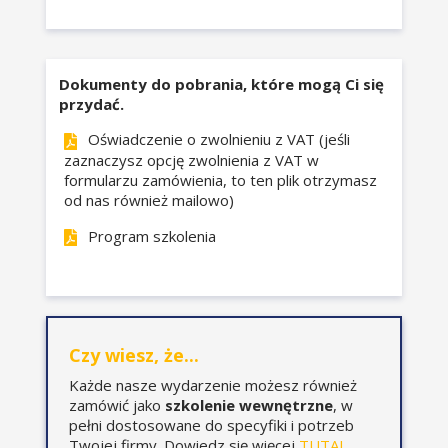
podatkowego, w tym publikacji
Zmiany dotyczące fundacji
recenzowanych i punktowanych przez
rodzinnych i spółek
Ministerstwo Finansów oraz
nieruchomościowych.
Dokumenty do pobrania, które mogą Ci się
Ministerstwo Nauki i Szkolnictwa
Rozszerzenie cyfrowych
przydać.
Wyższego. Stale uczestniczy w
kontroli podatkowych.
konferencjach i webinariach na całym
Oświadczenie o zwolnieniu z VAT (jeśli
świecie podnosząc swoje kwalifikacje
zaznaczysz opcję zwolnienia z VAT w
PIT 2026/2027 – zmiany ważne
formularzu zamówienia, to ten plik otrzymasz
zawodowe.
od nas również mailowo)
dla przedsiębiorców i
księgowych:
Wykładowca akademicki, prowadząca
Program szkolenia
studia podyplomowe na Uniwersytecie
Kasowy PIT – rozszerzenie
Wrocławskim i Uniwersytecie
limitów stosowania.
Ekonomicznym we Wrocławiu. Trener
Planowane zmiany w ryczałcie
podatkowy i Partner wielu podmiotów
i działalności gospodarczej.
rynku usług doradztwa podatkowego
Ograniczenia wybranych
Czy wiesz, że...
oraz specjalistycznych kancelarii
preferencji podatkowych.
Każde nasze wydarzenie możesz również
prawnych.
Rozliczanie leasingu i
zamówić jako
szkolenie wewnętrzne
, w
sprzedaży majątku
pełni dostosowane do specyfiki i potrzeb
firmowego.
Twojej firmy. Dowiedz się więcej
TUTAJ