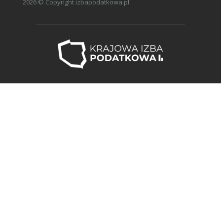
księgowych.
2026 © Copyright izbapodatkowa.pl
Najczęstsze obszary ryzyka
identyfikowane przez organy
podatkowe.
Jak zabezpieczyć organizację:
procedury, obieg
dokumentów, polityki
podatkowe, audyty
wewnętrzne.