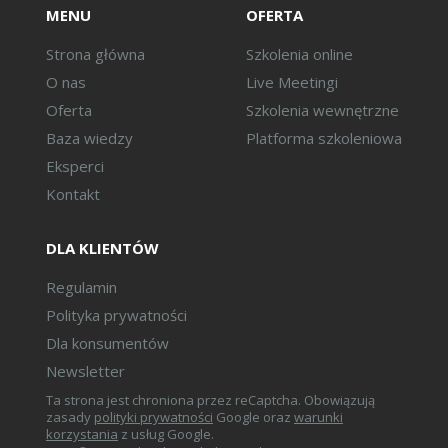
i księgowych.
MENU
OFERTA
Cyfrowe kontrole podatkowe i
automatyczna analiza danych.
Strona główna
Szkolenia online
Wzrost znaczenia procedur
O nas
Live Meetingi
podatkowych i compliance.
Oferta
Szkolenia wewnętrzne
Jak przygotować firmę do
Baza wiedzy
Platforma szkoleniowa
nowych uprawnień organów
Eksperci
podatkowych?
Kontakt
Sankcje podatkowe i
DLA KLIENTÓW
odpowiedzialność KKS od 2027
r.:
Regulamin
Sankcje VAT związane z KSeF.
Polityka prywatności
Odpowiedzialność za błędy w
Dla konsumentów
raportowaniu JPK_CIT i
Newsletter
JPK_VAT.
Ta strona jest chroniona przez reCaptcha. Obowiązują
Odpowiedzialność członków
zasady
polityki prywatności
Google oraz
warunki
zarządu oraz głównych
korzystania
z usług Google.