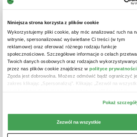
zasady wystawiania i
Biura rachunkowe i doradcy
odbierania faktur, moment
podatkowi.
wystawienia i otrzymania
Niniejsza strona korzysta z plików cookie
faktury, sankcje KSeF od 2027
r.
Wykorzystujemy pliki cookie, aby móc analizować ruch na n
Właściciele firm oraz osoby
zarządzające obszarem finansów.
witrynie, spersonalizować wyświetlane Ci treści (w tym
Zmiany w korektach VAT:
korekty in plus i in minus,
reklamowe) oraz oferować różnego rodzaju funkcje
rozliczanie korekt „na bieżąco”,
społecznościowe. Szczegółowe informacje o celach przetwa
nowe zasady dla faktur
Twoich danych osobowych oraz rodzajach wykorzystywany
ustrukturyzowanych.
Prowadzący:
przez nas plików cookie znajdziesz w
polityce prywatności
Zmiany w JPK_VAT:
Zgoda jest dobrowolna. Możesz odmówić bądź ograniczyć je
uproszczenia deklaracyjne,
zakres klikając „Spersonalizuj”. Klikając „Zezwól na wszystk
ograniczenie wybranych
dr Ewelina Skwierczyńska
wyrażasz zgodę na stosowanie przez nas plików cookie.
obowiązków raportowych.
Doradca podatkowy
Pokaż szczegół
Podwyższenie limitu
zwolnienia podmiotowego
Licencjonowany doradca podatkowy;
VAT do 240 tys. zł.
doktor nauk prawnych w dziedzinie
Zezwól na wszystkie
Rozszerzenie możliwości
prawa w specjalizacji prawo finansowe;
weryfikacji kontrahentów VAT.
założyciel TAX-ES Kancelarii doradztwa