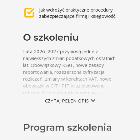
Jak wdrożyć praktyczne procedury
zabezpieczające firmę i księgowość.
O szkoleniu
Lata 2026–2027 przyniosą jedne z
największych zmian podatkowych ostatnich
lat. Obowiązkowy KSeF, nowe zasady
raportowania, rozszerzona cyfryzacja
rozliczeń, zmiany w korektach VAT, nowe
obowiązki w CIT i PIT oraz planowane
reformy Ordynacji podatkowej oraz
kontrola B2B przez PIP istotnie wpłyną na
CZYTAJ PEŁEN OPIS
codzienną pracę działów księgowych.
Podczas szkolenia omówimy zarówno
Program szkolenia
obowiązujące już zmiany, jak i
projektowane regulacje planowane na
koniec 2026 r. oraz 2027 r., ze