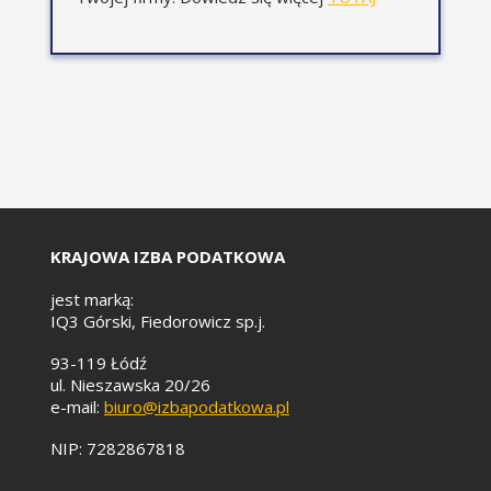
Planowane zmiany progów i
kwoty wolnej – projekty i
kierunki zmian.
Najczęstsze błędy w
rozliczeniach przedsiębiorców.
Ordynacja podatkowa
2026/2027 – kontrole,
przedawnienie i
KRAJOWA IZBA PODATKOWA
odpowiedzialność:
Planowane zmiany w
jest marką:
przedawnieniu zobowiązań
IQ3 Górski, Fiedorowicz sp.j.
podatkowych.
93-119 Łódź
Ograniczenie możliwości
ul. Nieszawska 20/26
instrumentalnego wszczynania
e-mail:
biuro@izbapodatkowa.pl
postępowań KKS.
Nowe zasady
NIP: 7282867818
odpowiedzialności podatników