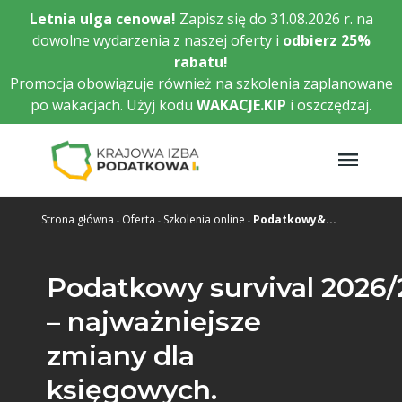
Przejdź
Letnia ulga cenowa!
Zapisz się do 31.08.2026 r. na
do
dowolne wydarzenia z naszej oferty i
odbierz
25%
głównej
rabatu!
treści
Promocja obowiązuje również na szkolenia zaplanowane
po wakacjach. Użyj kodu
WAKACJE.KIP
i oszczędzaj.
Strona główna
Oferta
Szkolenia online
Podatkowy&...
Podatkowy survival 2026
– najważniejsze
zmiany dla
księgowych.