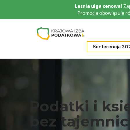
Przejdź
Letnia ulga cenowa!
Zap
do
Promocja obowiązuje ró
głównej
treści
Konferencja 20
Podatki i ks
bez tajemnic