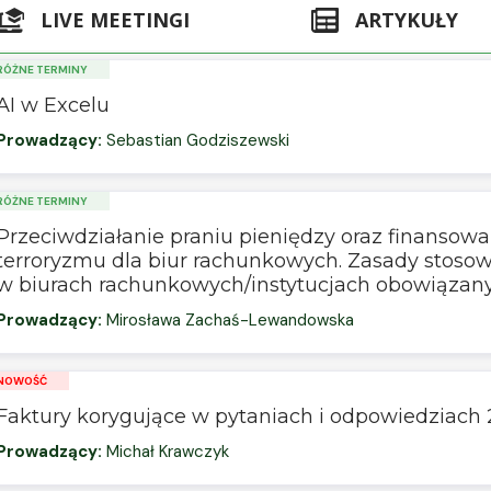
LIVE MEETINGI
ARTYKUŁY
RÓŻNE TERMINY
AI w Excelu
Prowadzący:
Sebastian Godziszewski
RÓŻNE TERMINY
Przeciwdziałanie praniu pieniędzy oraz finansowa
terroryzmu dla biur rachunkowych. Zasady stoso
w biurach rachunkowych/instytucjach obowiązan
Prowadzący:
Mirosława Zachaś-Lewandowska
NOWOŚĆ
Faktury korygujące w pytaniach i odpowiedziach
Prowadzący:
Michał Krawczyk