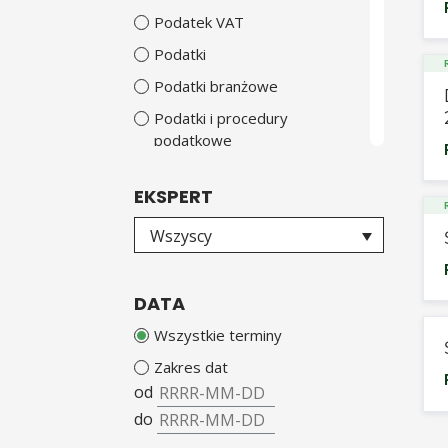
Podatek VAT
Podatki
Podatki branżowe
Podatki i procedury
podatkowe
Podróże służbowe
EKSPERT
PPK
Wybierz eksperta
Wszyscy
Prawo cywilne
Przeciwdziałanie praniu
pieniędzy i finansowaniu
DATA
terroryzmu
Wszystkie terminy
Psychologia
Zakres dat
Rachunkowość
od
Rozwój osobisty
do
Skarbnica rodzica