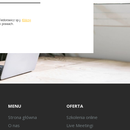
iedorowicz sp.j.
Kliknij
ch prawach.
MENU
OFERTA
Strona główna
Szkolenia online
O nas
Live Meetingi