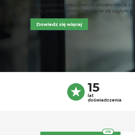
Najbogatsza na rynku i zawsze aktualna oferta sz
Zaufaj profesjonalistom i nie martw się ciągłymi 
Dowiedz się więcej
15
lat
doświadczenia
218