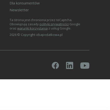
Dla konsumentów
Newsletter
Ta strona jest chroniona przez reCaptcha.
Obowiązują zasady
polityki prywatności
Google
oraz
warunki korzystania
z usług Google.
2026 © Copyright izbapodatkowa.pl