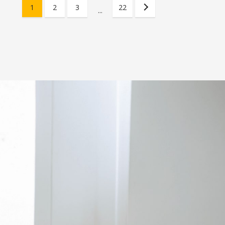
1
2
3
22
...