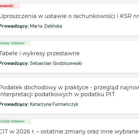
NOWOŚĆ
Uproszczenia w ustawie o rachunkowości i KSR nr
Prowadzący:
Marta Zielińska
RÓŻNE TERMINY
Tabele i wykresy przestawne
Prowadzący:
Sebastian Godziszewski
Podatek dochodowy w praktyce - przegląd najno
interpretacji podatkowych w podatku PIT
Prowadzący:
Katarzyna Furmańczyk
RÓŻNE TERMINY
CIT w 2026 r. – ostatnie zmiany oraz inne wybran