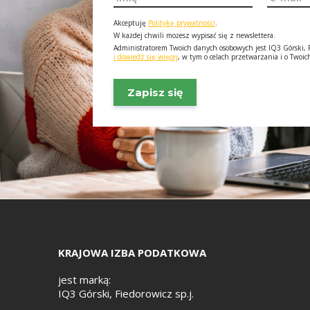
*
*
Akceptuję
Politykę prywatności
.
W każdej chwili możesz wypisać się z newslettera.
Administratorem Twoich danych osobowych jest IQ3 Górski, F
i dowiedz się więcej
, w tym o celach przetwarzania i o Twoi
KRAJOWA IZBA PODATKOWA
jest marką:
IQ3 Górski, Fiedorowicz sp.j.