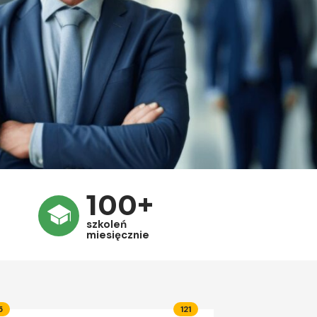
100+
szkoleń
miesięcznie
5
121