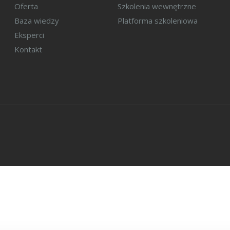
Oferta
Szkolenia wewnętrzne
Baza wiedzy
Platforma szkoleniowa
Eksperci
Kontakt