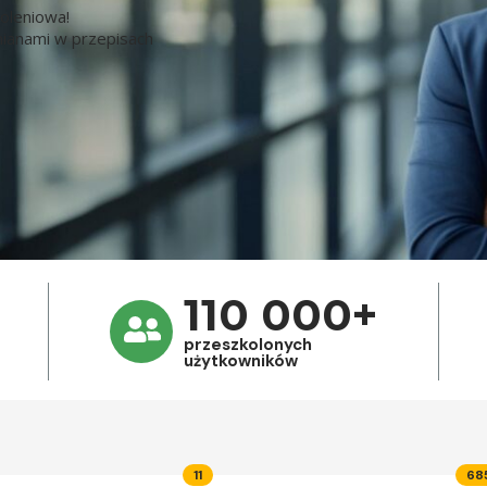
koleniowa!
zmianami w przepisach
110 000+
przeszkolonych
użytkowników
11
68