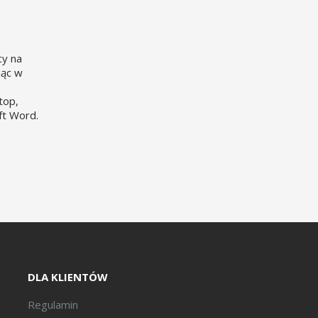
cy na
jąc w
top,
ft Word.
DLA KLIENTÓW
Regulamin