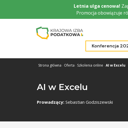
Przejdź
Letnia ulga cenowa!
Zap
do
Promocja obowiązuje ró
głównej
treści
Konferencja 20
Strona główna
Oferta
Szkolenia online
AI w Excelu
AI w Excelu
Prowadzący:
Sebastian Godziszewski