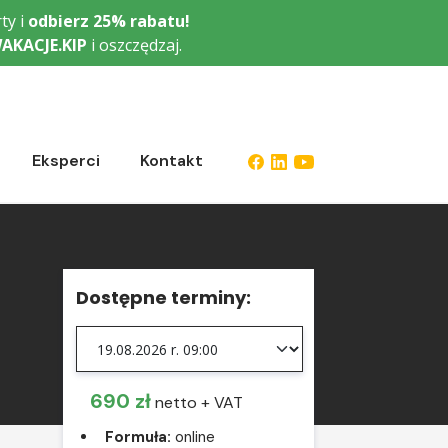
ty i
odbierz
25% rabatu!
AKACJE.KIP
i oszczędzaj.
Eksperci
Kontakt
Dostępne terminy:
690 zł
netto + VAT
Formuła:
online