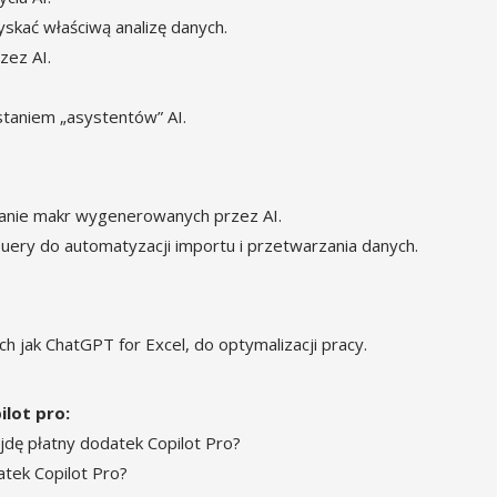
skać właściwą analizę danych.
zez AI.
staniem „asystentów” AI.
żanie makr wygenerowanych przez AI.
ery do automatyzacji importu i przetwarzania danych.
h jak ChatGPT for Excel, do optymalizacji pracy.
ilot pro:
jdę płatny dodatek Copilot Pro?
atek Copilot Pro?