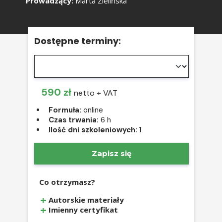
Prowadzący:
Marta Zielińska
Dostępne terminy:
590 zł
netto + VAT
Formuła:
online
Czas trwania:
6 h
Ilość dni szkoleniowych:
1
Zapisz się
Co otrzymasz?
Autorskie materiały
Imienny certyfikat