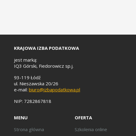
KRAJOWA IZBA PODATKOWA
jest marką:
IQ3 Górski, Fiedorowicz sp.j.
93-119 Łódź
ul. Nieszawska 20/26
e-mail:
biuro@izbapodatkowa.pl
NIP: 7282867818
MENU
OFERTA
Strona główna
Szkolenia online