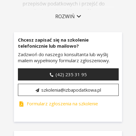
przepisów podatkowych i przejść do
rozwijania swojego biznesu. Na co
ROZWIŃ
dzień prowadzi 8-osobowy zespół
ekspertów księgowych. Dzięki
rozwiązywaniu licznych kazusów swoich
Chcesz zapisać się na szkolenie
klientów, chętnie przedkłada zdobyte
telefonicznie lub mailowo?
doświadczenie na własne zajęcia.
Zadzwoń do naszego konsultanta lub wyślij
Podczas prowadzonych przez siebie
mailem wypełniony formularz zgłoszeniowy.
warsztatów łączy czynny udział w
biznesie z przenoszeniem teorii do
(42) 235 31 95
świata praktyki.
szkolenia@izbapodatkowa.pl
Formularz zgłoszenia na szkolenie