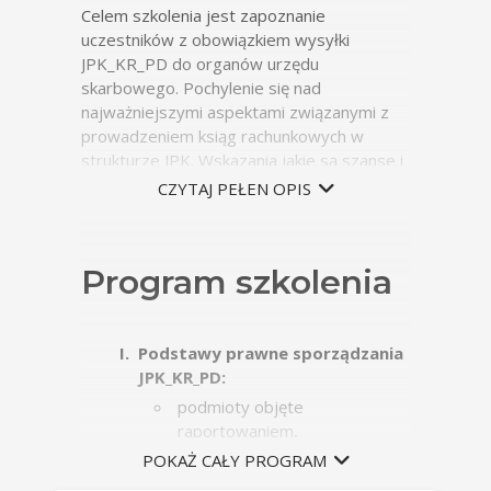
Celem szkolenia jest zapoznanie
uczestników z obowiązkiem wysyłki
JPK_KR_PD do organów urzędu
skarbowego. Pochylenie się nad
najważniejszymi aspektami związanymi z
prowadzeniem ksiąg rachunkowych w
strukturze JPK. Wskazania jakie są szanse i
zagrożenia związane z wysyłką JPK_KR_PD
CZYTAJ PEŁEN OPIS
do urzędu skarbowego. Omówienie
struktury oraz znaczników kont księgowych.
Program szkolenia
Podstawy prawne sporządzania
JPK_KR_PD:
podmioty objęte
raportowaniem,
POKAŻ CAŁY PROGRAM
rozpoczęcie wysyłki i daty
graniczne.