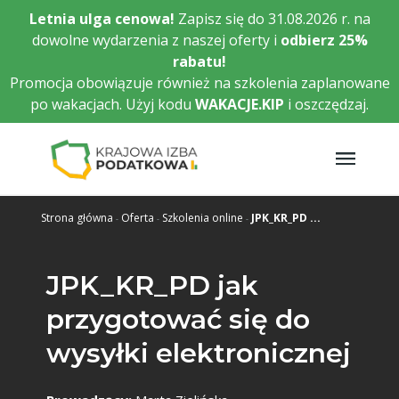
Przejdź
Letnia ulga cenowa!
Zapisz się do 31.08.2026 r. na
do
dowolne wydarzenia z naszej oferty i
odbierz
25%
głównej
rabatu!
treści
Promocja obowiązuje również na szkolenia zaplanowane
po wakacjach. Użyj kodu
WAKACJE.KIP
i oszczędzaj.
Strona główna
Oferta
Szkolenia online
JPK_KR_PD ...
JPK_KR_PD jak
przygotować się do
wysyłki elektronicznej