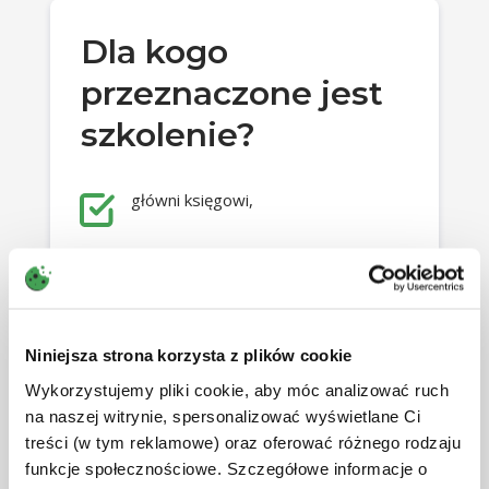
Dla kogo
Omówienie zawartości struktur:
przeznaczone jest
zawartość struktury
JPK_KR_PD,
szkolenie?
rozszerzenie o pozycje
sprawozdania finansowego
oraz pozycje podatkowe.
główni księgowi,
Praktyczne przykłady ujęcia
pracownicy biur rachunkowych,
zdarzeń gospodarczych w
księgach i ich prezentacja w
JPK_KR_PD:
Niniejsza strona korzysta z plików cookie
osoby samodzielnie przygotowujące
przypisanie znaczników do
się do egzaminów zawodowych,
kont księgowych,
Wykorzystujemy pliki cookie, aby móc analizować ruch
wskazanie obszarów
na naszej witrynie, spersonalizować wyświetlane Ci
szczególnie newralgicznych z
samodzielni księgowi,
treści (w tym reklamowe) oraz oferować różnego rodzaju
punktu widzenia podatkowego
funkcje społecznościowe. Szczegółowe informacje o
i bilansowego.