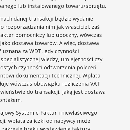
anego lub instalowanego towaru/sprzętu.
ach danej transakcji będzie wydanie
o rozporządzania nim jak właściciel, zaś
arakter pomocniczy lub uboczny, wówczas
jako dostawa towarów. A więc, dostawa
 uznana za WDT, gdy czynności
pecjalistycznej wiedzy, umiejętności czy
prostych czynności odtworzenia poleceń
ntowi dokumentacji technicznej. Wpłata
ołuje wówczas obowiązku rozliczenia VAT
ieństwie do transakcji, jaką jest dostawa
ontażem.
ajowy System e-Faktur i niewłaściwego
ji, wplata zaliczki od nabywcy może
zakresie braku wystawienia faktury.