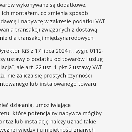
owarów wykonywane są dodatkowe,
 z ich montażem, co zmienia sposób
rzedawcę i nabywcę w zakresie podatku VAT.
ania transakcji związanych z dostawą
ie dla transakcji międzynarodowych.
ektor KiS z 17 lipca 2024 r., sygn. 0112-
episy ustawy o podatku od towarów i usług
lacja”, ale art. 22 ust. 1 pkt 2 ustawy VAT
żu nie zalicza się prostych czynności
ontowanego lub instalowanego towaru
ieć działania, umożliwiające
ętu, które potencjalny nabywca mógłby
taż lub instalację należy uznać takie
tycznej wiedzy i umiejętności znanych