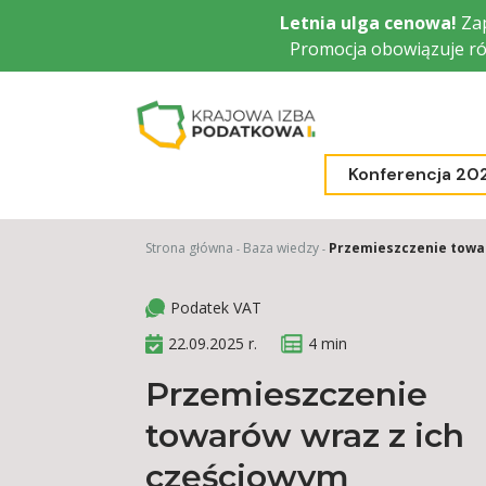
Przejdź
Letnia ulga cenowa!
Zap
do
Promocja obowiązuje ró
głównej
treści
Konferencja 20
Strona główna
Baza wiedzy
Przemieszczenie towa
Podatek VAT
22.09.2025 r.
4 min
Przemieszczenie
towarów wraz z ich
częściowym