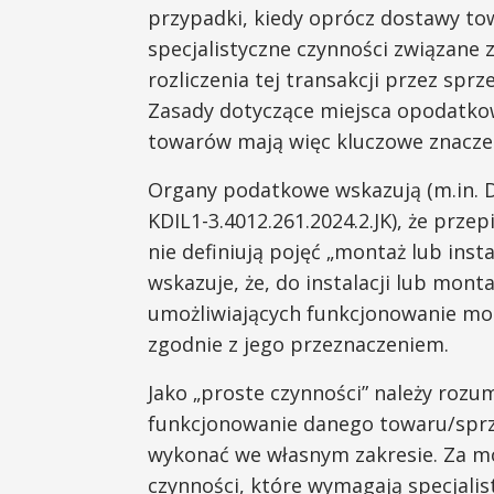
przypadki, kiedy oprócz dostawy t
specjalistyczne czynności związane
rozliczenia tej transakcji przez sp
Zasady dotyczące miejsca opodatkow
towarów mają więc kluczowe znaczen
Organy podatkowe wskazują (m.in. Dyr
KDIL1-3.4012.261.2024.2.JK), że prz
nie definiują pojęć „montaż lub insta
wskazuje, że, do instalacji lub monta
umożliwiających funkcjonowanie m
zgodnie z jego przeznaczeniem.
Jako „proste czynności” należy rozum
funkcjonowanie danego towaru/sprz
wykonać we własnym zakresie. Za mon
czynności, które wymagają specjalis