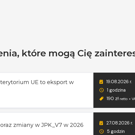
enia, które mogą Cię zainter
19.08.2026 r.
terytorium UE to eksport w
1 godzina
190 zł
netto + V
27.08.2026 r.
T oraz zmiany w JPK_V7 w 2026
5 godzin