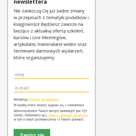
newslettera
Nie zaskoczą Cię już żadne zmiany
w przepisach z tematyki podatków i
księgowości! Będziesz zawsze na
bieżąco z aktualną ofertą szkoleń,
kursów i Live Meetingów,
artykułami, materiałami wideo oraz
terminami darmowych wydarzeń,
które organizujemy.
Imię
*
Email
*
Akceptuję
Politykę prywatności
.
W każdej chwili możesz wypisać się z newslettera.
Administratorem Twoich danych osobowych jest IQ3
Górski, Fiedorowicz sp.j.
Kliknij i dowiedz się więcej
,
w tym o celach przetwarzania i o Twoich prawach.