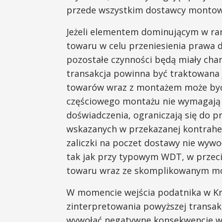
przede wszystkim dostawcy montow
Jeżeli elementem dominującym w ram
towaru w celu przeniesienia prawa d
pozostałe czynności będą miały ch
transakcja powinna być traktowana 
towarów wraz z montażem może być
częściowego montażu nie wymagają s
doświadczenia, ograniczają się do 
wskazanych w przekazanej kontrahe
zaliczki na poczet dostawy nie wyw
tak jak przy typowym WDT, w przeciw
towaru wraz ze skomplikowanym m
W momencie wejścia podatnika w Kr
zinterpretowania powyższej transakc
wywołać negatywne konsekwencje w 