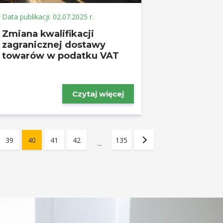
Data publikacji: 02.07.2025 r.
Zmiana kwalifikacji
zagranicznej dostawy
towarów w podatku VAT
Czytaj więcej
39
40
41
42
135
...