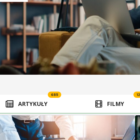
685
12
ARTYKUŁY
FILMY