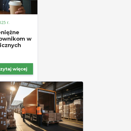
025 r.
eniężne
cownikom w
nicznych
zytaj więcej