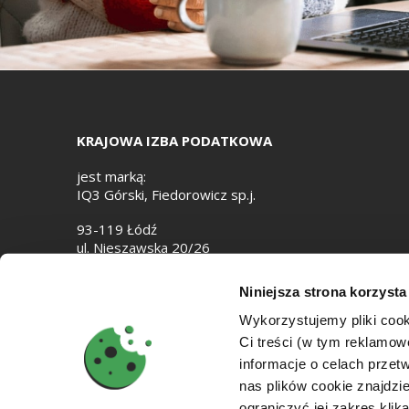
KRAJOWA IZBA PODATKOWA
jest marką:
IQ3 Górski, Fiedorowicz sp.j.
93-119 Łódź
ul. Nieszawska 20/26
e-mail:
biuro@izbapodatkowa.pl
Niniejsza strona korzysta
NIP: 7282867818
Wykorzystujemy pliki cook
Ci treści (w tym reklamo
informacje o celach prze
nas plików cookie znajdz
ograniczyć jej zakres klik