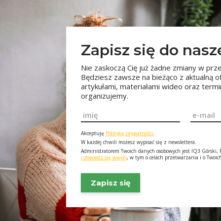
Zapisz się do nas
Nie zaskoczą Cię już żadne zmiany w prze
Będziesz zawsze na bieżąco z aktualną o
artykułami, materiałami wideo oraz ter
organizujemy.
Imię
Email
*
*
Akceptuję
Politykę prywatności
.
W każdej chwili możesz wypisać się z newslettera.
Administratorem Twoich danych osobowych jest IQ3 Górski, F
i dowiedz się więcej
, w tym o celach przetwarzania i o Twoi