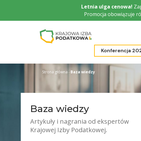
Przejdź
Letnia ulga cenowa!
Zap
do
Promocja obowiązuje ró
głównej
treści
Konferencja 20
Strona główna
Baza wiedzy
Baza wiedzy
Artykuły i nagrania od ekspertów
Krajowej Izby Podatkowej.