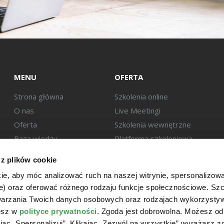
MENU
OFERTA
Strona główna
Szkolenia online
O nas
Live Meetingi
Oferta
Szkolenia wewnętrzne
Baza wiedzy
Platforma szkoleniowa
Eksperci
 z plików cookie
Kontakt
ie, aby móc analizować ruch na naszej witrynie, spersonalizow
we) oraz oferować różnego rodzaju funkcje społecznościowe. S
twarzania Twoich danych osobowych oraz rodzajach wykorzysty
iesz w
polityce prywatności
. Zgoda jest dobrowolna. Możesz o
ając „Spersonalizuj”. Klikając „Zezwól na wszystkie” wyrażasz 