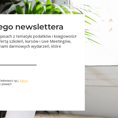
zego newslettera
pisach z tematyki podatków i księgowości!
fertą szkoleń, kursów i Live Meetingów,
minami darmowych wydarzeń, które
iedorowicz sp.j.
Kliknij
ch prawach.