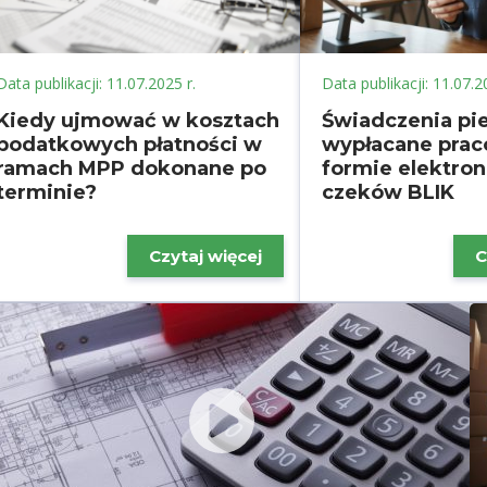
Data publikacji: 11.07.2025 r.
Data publikacji: 11.07.2
Kiedy ujmować w kosztach
Świadczenia pi
podatkowych płatności w
wypłacane pra
ramach MPP dokonane po
formie elektro
terminie?
czeków BLIK
Czytaj więcej
C