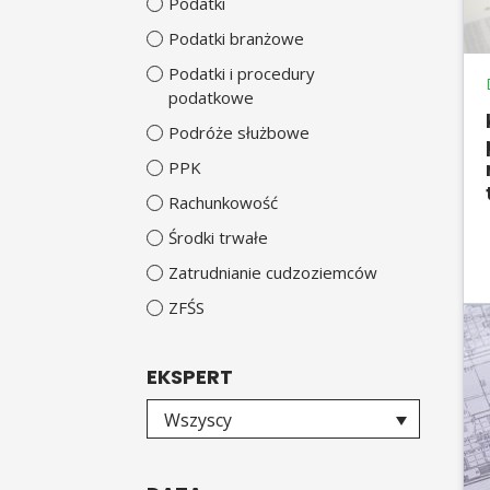
Podatki
Podatki branżowe
Podatki i procedury
podatkowe
Podróże służbowe
PPK
Rachunkowość
Środki trwałe
Zatrudnianie cudzoziemców
ZFŚS
EKSPERT
Wybierz eksperta
Wszyscy