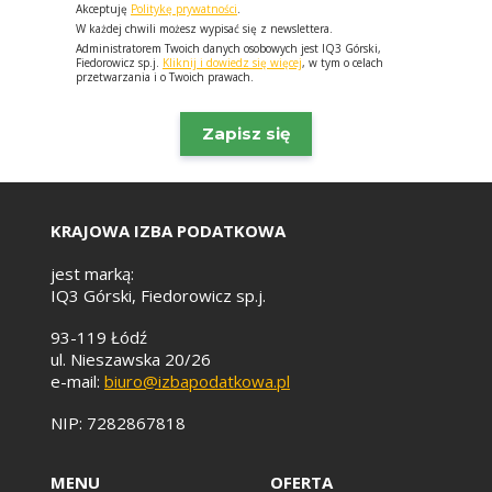
Akceptuję
Politykę prywatności
.
W każdej chwili możesz wypisać się z newslettera.
Administratorem Twoich danych osobowych jest IQ3 Górski,
Fiedorowicz sp.j.
Kliknij i dowiedz się więcej
, w tym o celach
przetwarzania i o Twoich prawach.
KRAJOWA IZBA PODATKOWA
jest marką:
IQ3 Górski, Fiedorowicz sp.j.
93-119 Łódź
ul. Nieszawska 20/26
e-mail:
biuro@izbapodatkowa.pl
NIP: 7282867818
MENU
OFERTA