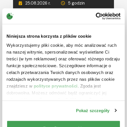
25.08.2026 r.
5 godzin
690 zł
netto + VAT
RÓŻNE TERMINY
CIT w 2026 r. – ostatnie zmiany
Niniejsza strona korzysta z plików cookie
oraz inne wybrane zagadnienia
Wykorzystujemy pliki cookie, aby móc analizować ruch
Prowadzący:
Aleksander Gniłka
na naszej witrynie, spersonalizować wyświetlane Ci
treści (w tym reklamowe) oraz oferować różnego rodzaju
26.08.2026 r.
5 godzin
funkcje społecznościowe. Szczegółowe informacje o
590 zł
netto + VAT
celach przetwarzania Twoich danych osobowych oraz
rodzajach wykorzystywanych przez nas plików cookie
RÓŻNE TERMINY
znajdziesz w
polityce prywatności
. Zgoda jest
Deregulacja i uszczelnienie VAT
dobrowolna. Możesz odmówić bądź ograniczyć jej
oraz zmiany w JPK_V7 w 2026 r. i
zakres klikając „Spersonalizuj”. Klikając „Zezwól na
2027 r.
wszystkie” wyrażasz zgodę na stosowanie przez nas
Pokaż szczegóły
plików cookie.
Prowadzący:
Michał Krawczyk