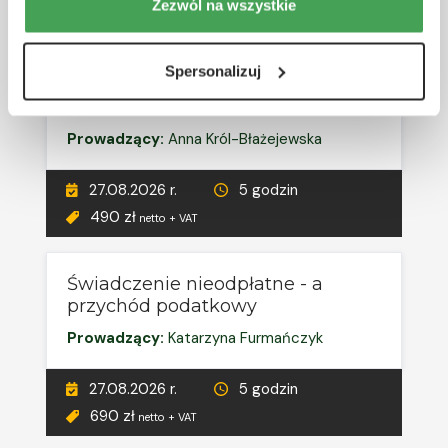
27.08.2026 r.
5 godzin
Zezwól na wszystkie
690 zł
netto + VAT
Spersonalizuj
RÓŻNE TERMINY
Środki trwałe w budowie
Prowadzący:
Anna Król-Błażejewska
27.08.2026 r.
5 godzin
490 zł
netto + VAT
Świadczenie nieodpłatne - a
przychód podatkowy
Prowadzący:
Katarzyna Furmańczyk
27.08.2026 r.
5 godzin
690 zł
netto + VAT