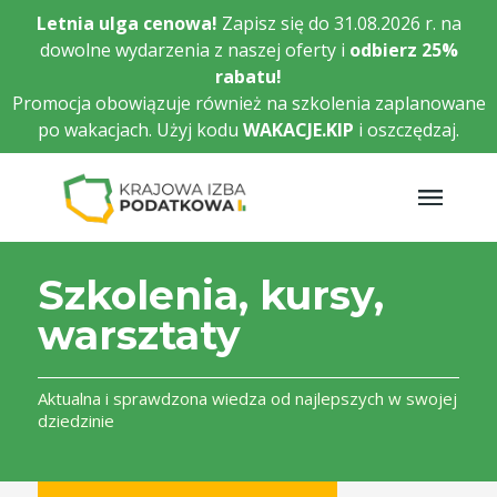
Przejdź
Letnia ulga cenowa!
Zapisz się do 31.08.2026 r. na
do
dowolne wydarzenia z naszej oferty i
odbierz
25%
głównej
rabatu!
treści
Promocja obowiązuje również na szkolenia zaplanowane
po wakacjach. Użyj kodu
WAKACJE.KIP
i oszczędzaj.
Szkolenia, kursy,
warsztaty
Aktualna i sprawdzona wiedza od najlepszych w swojej
dziedzinie