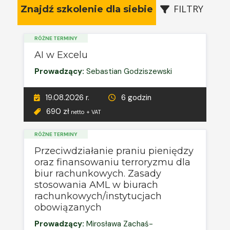
FILTRY
Znajdź szkolenie dla siebie
RÓŻNE TERMINY
AI w Excelu
Prowadzący:
Sebastian Godziszewski
19.08.2026 r.
6 godzin
690 zł
netto + VAT
RÓŻNE TERMINY
Przeciwdziałanie praniu pieniędzy
oraz finansowaniu terroryzmu dla
biur rachunkowych. Zasady
stosowania AML w biurach
rachunkowych/instytucjach
obowiązanych
Prowadzący:
Mirosława Zachaś-