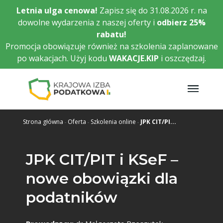
Przejdź
Letnia ulga cenowa!
Zapisz się do 31.08.2026 r. na
do
dowolne wydarzenia z naszej oferty i
odbierz
25%
głównej
rabatu!
treści
Promocja obowiązuje również na szkolenia zaplanowane
po wakacjach. Użyj kodu
WAKACJE.KIP
i oszczędzaj.
Strona główna
Oferta
Szkolenia online
JPK CIT/PI...
JPK CIT/PIT i KSeF –
nowe obowiązki dla
podatników