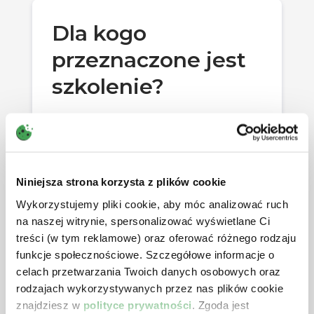
operacji księgowych.
Prezentacja znaczników
Dla kogo
wynikowych na przykładach
przeznaczone jest
operacji księgowych w
wariancie porównawczym i
szkolenie?
kalkulacyjnym RZiS.
Prezentacja znaczników
podatkowych na przykładach
dyrektorzy finansowi,
operacji podatkowych.
Prezentacja znaczników
pozabilansowych na
główni księgowi, księgowi,
Niniejsza strona korzysta z plików cookie
przykładach operacji
podatkowych.
Wykorzystujemy pliki cookie, aby móc analizować ruch
na naszej witrynie, spersonalizować wyświetlane Ci
Na jakich zasadach
pracownicy działów finansowych i
przypisywać znaczniki do
treści (w tym reklamowe) oraz oferować różnego rodzaju
controllingu oraz osoby zajmujące
poszczególnych kont?
funkcje społecznościowe. Szczegółowe informacje o
się podatkami.
celach przetwarzania Twoich danych osobowych oraz
Ile znaczników można
przypisać do jednego konta?
rodzajach wykorzystywanych przez nas plików cookie
znajdziesz w
polityce prywatności
. Zgoda jest
Czy znaczniki powinny być