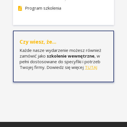
Program szkolenia
KSeF a struktury JPK EWP, JPK
PKPiR i JPK ST dla podatników na
uproszczonej księgowości.
Czy wiesz, że...
Sprawozdanie finansowe- jakie
elementy należy porównać w
Każde nasze wydarzenie możesz również
sprawozdaniu finansowym z
zamówić jako
szkolenie wewnętrzne
, w
prezentacją ich w JPK CIT.
pełni dostosowane do specyfiki i potrzeb
Twojej firmy. Dowiedz się więcej
TUTAJ
Oznaczenia w JPK VAT i ich
zgodność z prezentacją zdarzeń
gospodarczych w JPK CIT/ŚT.