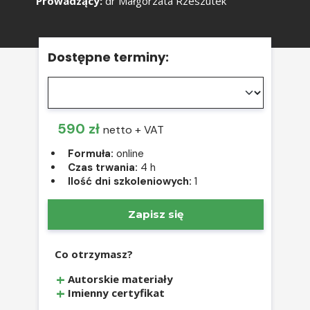
Prowadzący:
dr Małgorzata Rzeszutek
Dostępne terminy:
590 zł
netto + VAT
Formuła:
online
Czas trwania:
4 h
Ilość dni szkoleniowych:
1
Zapisz się
Co otrzymasz?
Autorskie materiały
Imienny certyfikat