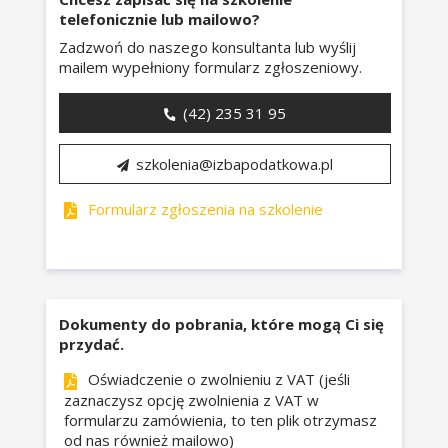
dochodowego i VAT . Na rynku
telefonicznie lub mailowo?
– bieżące problemy i ich wpływ
szkoleniowym specjalizuje się w
na zakres raportowania.
Zadzwoń do naszego konsultanta lub wyślij
szczególności w zakresie
mailem wypełniony formularz zgłoszeniowy.
Typy różnic pomiędzy
opodatkowania podmiotów medycznych
wynikiem bilansowym i
oraz w podatkach dochodowych i
podatkowym (tj. różnice stałe
(42) 235 31 95
oraz różnice przejściowe) –
dokumentacji cen transferowych dla
zasady uwzględniania w
spółek kapitałowych.
szkolenia@izbapodatkowa.pl
prowadzonych księgach.
Wykładowca uniwersytecki i
Jak prowadzić ewidencję
Formularz zgłoszenia na szkolenie
doświadczony szkoleniowiec.
uzupełnioną o dodatkowe
dane w specyficznych
przypadkach (np. dochodzi do
wytworzenia ŚT lub nabyty
WNiP podlega dostosowaniu
Dokumenty do pobrania, które mogą Ci się
co wiąże się z kosztami
przydać.
powiększającymi wartość
Oświadczenie o zwolnieniu z VAT (jeśli
początkową),
zaznaczysz opcję zwolnienia z VAT w
Umiejscowienie w JPK KR ŚT
formularzu zamówienia, to ten plik otrzymasz
kolumn z numerem KSeF.
od nas również mailowo)