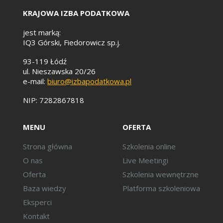
KRAJOWA IZBA PODATKOWA
jest marką:
IQ3 Górski, Fiedorowicz sp.j.
93-119 Łódź
ul. Nieszawska 20/26
e-mail:
biuro@izbapodatkowa.pl
NIP: 7282867818
MENU
OFERTA
Strona główna
Szkolenia online
O nas
Live Meetingi
Oferta
Szkolenia wewnętrzne
Baza wiedzy
Platforma szkoleniowa
Eksperci
Kontakt