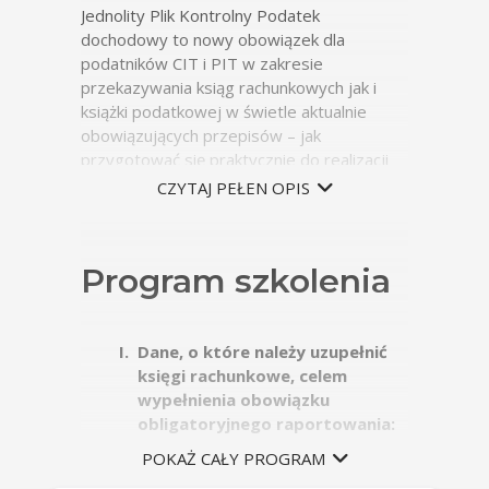
Jednolity Plik Kontrolny Podatek
dochodowy to nowy obowiązek dla
podatników CIT i PIT w zakresie
przekazywania ksiąg rachunkowych jak i
książki podatkowej w świetle aktualnie
obowiązujących przepisów – jak
przygotować się praktycznie do realizacji
nowego obowiązku sprawozdawczego i
CZYTAJ PEŁEN OPIS
jednocześnie utrzymać spójność z
fakturami w KSeF? Co łączy JPK CIT/PIT z
KSeF? Jakich weryfikacji będzie dokonywał
Program szkolenia
urząd skarbowy? Na te i inne pytania
odpowiemy podczas zajęć.
Dane, o które należy uzupełnić
księgi rachunkowe, celem
wypełnienia obowiązku
obligatoryjnego raportowania:
Prezentacja znaczników
POKAŻ CAŁY PROGRAM
bilansowych na przykładach