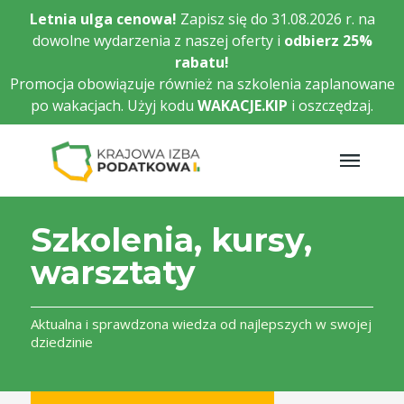
Przejdź
Letnia ulga cenowa!
Zapisz się do 31.08.2026 r. na
do
dowolne wydarzenia z naszej oferty i
odbierz
25%
głównej
rabatu!
treści
Promocja obowiązuje również na szkolenia zaplanowane
po wakacjach. Użyj kodu
WAKACJE.KIP
i oszczędzaj.
Szkolenia, kursy,
warsztaty
Aktualna i sprawdzona wiedza od najlepszych w swojej
dziedzinie