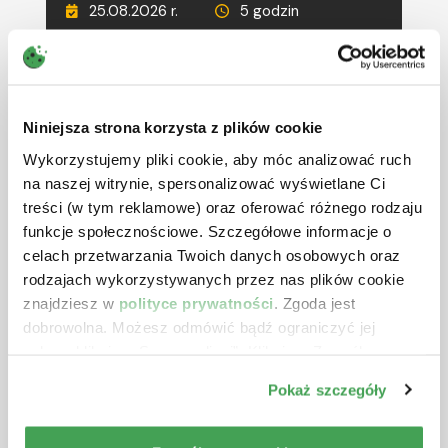
25.08.2026 r.
5 godzin
690 zł
netto + VAT
RÓŻNE TERMINY
CIT w 2026 r. – ostatnie zmiany
Niniejsza strona korzysta z plików cookie
oraz inne wybrane zagadnienia
Wykorzystujemy pliki cookie, aby móc analizować ruch
Prowadzący:
Aleksander Gniłka
na naszej witrynie, spersonalizować wyświetlane Ci
treści (w tym reklamowe) oraz oferować różnego rodzaju
26.08.2026 r.
5 godzin
funkcje społecznościowe. Szczegółowe informacje o
590 zł
netto + VAT
celach przetwarzania Twoich danych osobowych oraz
rodzajach wykorzystywanych przez nas plików cookie
RÓŻNE TERMINY
znajdziesz w
polityce prywatności
. Zgoda jest
Deregulacja i uszczelnienie VAT
dobrowolna. Możesz odmówić bądź ograniczyć jej
oraz zmiany w JPK_V7 w 2026 r. i
zakres klikając „Spersonalizuj”. Klikając „Zezwól na
2027 r.
wszystkie” wyrażasz zgodę na stosowanie przez nas
Pokaż szczegóły
plików cookie.
Prowadzący:
Michał Krawczyk