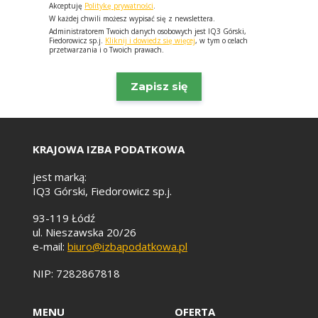
Akceptuję
Politykę prywatności
.
W każdej chwili możesz wypisać się z newslettera.
Administratorem Twoich danych osobowych jest IQ3 Górski,
Fiedorowicz sp.j.
Kliknij i dowiedz się więcej
, w tym o celach
przetwarzania i o Twoich prawach.
KRAJOWA IZBA PODATKOWA
jest marką:
IQ3 Górski, Fiedorowicz sp.j.
93-119 Łódź
ul. Nieszawska 20/26
e-mail:
biuro@izbapodatkowa.pl
NIP: 7282867818
MENU
OFERTA