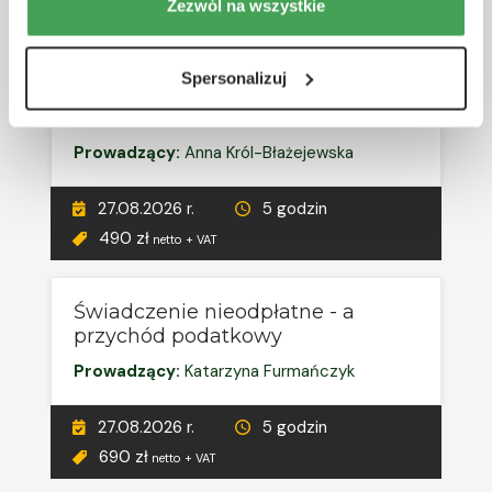
27.08.2026 r.
5 godzin
Zezwól na wszystkie
690 zł
netto + VAT
Spersonalizuj
RÓŻNE TERMINY
Środki trwałe w budowie
Prowadzący:
Anna Król-Błażejewska
27.08.2026 r.
5 godzin
490 zł
netto + VAT
Świadczenie nieodpłatne - a
przychód podatkowy
Prowadzący:
Katarzyna Furmańczyk
27.08.2026 r.
5 godzin
690 zł
netto + VAT