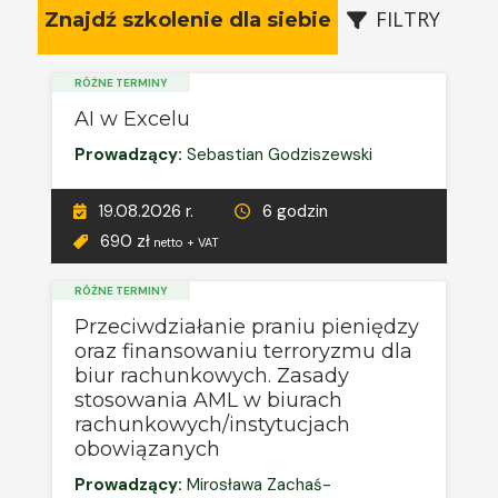
FILTRY
Znajdź szkolenie dla siebie
RÓŻNE TERMINY
AI w Excelu
Prowadzący:
Sebastian Godziszewski
19.08.2026 r.
6 godzin
690 zł
netto + VAT
RÓŻNE TERMINY
Przeciwdziałanie praniu pieniędzy
oraz finansowaniu terroryzmu dla
biur rachunkowych. Zasady
stosowania AML w biurach
rachunkowych/instytucjach
obowiązanych
Prowadzący:
Mirosława Zachaś-