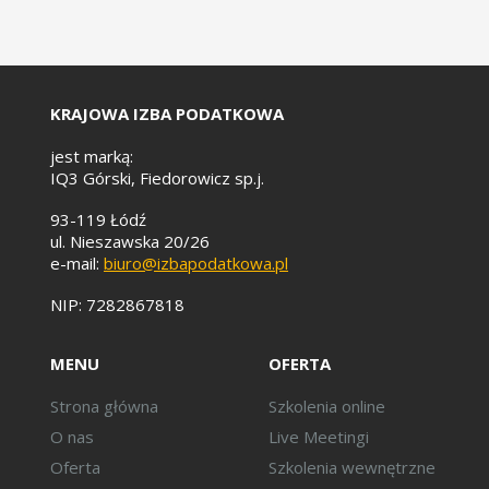
towarów/usług - czy KSeF
zasady powstania obowiązku
podatkowego, WDT – zasady
powstania obowiązku
podatkowego z
KRAJOWA IZBA PODATKOWA
uwzględnieniem specyfiki daty
faktury wystawianej w KSeF,
jest marką:
specyfika wyboru właściwej
IQ3 Górski, Fiedorowicz sp.j.
stawki VAT w fakturze
wystawionej w KSeF (0_WDT,
93-119 Łódź
0_EX, NP I, NP II) oraz innych
ul. Nieszawska 20/26
e-mail:
biuro@izbapodatkowa.pl
oznaczeń stosowanych w
fakturze ustrukturyzowanej w
NIP: 7282867818
zakresie obrotu
międzynarodowego,
dobrowolne elementy
MENU
OFERTA
struktury FA(3) istotne dla
Strona główna
Szkolenia online
obrotu międzynarodowego
(warunki dostawy, szczegóły
O nas
Live Meetingi
transportu, dodatkowe opisy
Oferta
Szkolenia wewnętrzne
itd.).