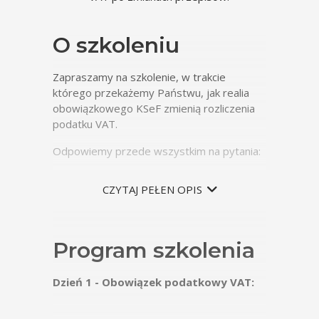
O szkoleniu
Zapraszamy na szkolenie, w trakcie
którego przekażemy Państwu, jak realia
obowiązkowego KSeF zmienią rozliczenia
podatku VAT.
Odpowiemy przede wszystkim na pytania:
jak zmieni się prowadzenie ewidencji
CZYTAJ PEŁEN OPIS
VAT w nowej strukturze JPK_V7?
jak oznaczać odwrotne obciążenia w
nowym JPK_V7?
jak oznaczać paragony z NIP w nowym
Program szkolenia
JPK_V7?
jak specyfika wystawiania faktur w
Dzień 1 - Obowiązek podatkowy VAT:
KSeF wpłynie na datę powstania
obowiązku podatkowego?