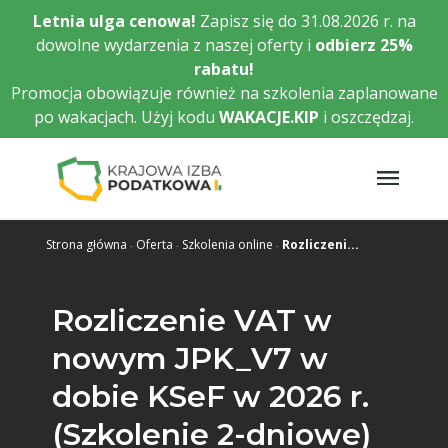
Przejdź
Letnia ulga cenowa!
Zapisz się do 31.08.2026 r. na
do
dowolne wydarzenia z naszej oferty i
odbierz
25%
głównej
rabatu!
treści
Promocja obowiązuje również na szkolenia zaplanowane
po wakacjach. Użyj kodu
WAKACJE.KIP
i oszczędzaj.
Strona główna
Oferta
Szkolenia online
Rozliczeni...
Rozliczenie VAT w
nowym JPK_V7 w
dobie KSeF w 2026 r.
(Szkolenie 2-dniowe)