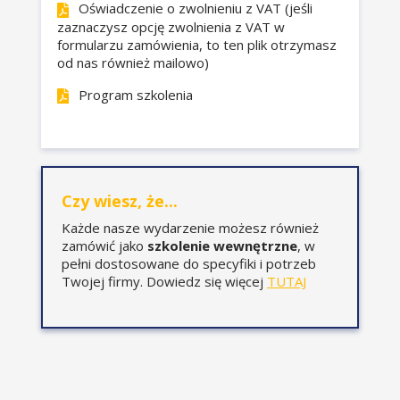
kasowa), a data wystawienia i
Oświadczenie o zwolnieniu z VAT (jeśli
przesłania faktury w KSeF lub
zaznaczysz opcję zwolnienia z VAT w
w trybie
formularzu zamówienia, to ten plik otrzymasz
od nas również mailowo)
awarii/offline/offline24,
znaczenie daty wystawienia
Program szkolenia
faktury i przesłania faktury do
KSeF dla daty powstania
obowiązku podatkowego VAT,
znaczenie pól dodatkowych w
strukturze FA(3) istotne dla
Czy wiesz, że...
rozliczenia podatkowego
(warunki dostawy, szczegóły
Każde nasze wydarzenie możesz również
transportu, rozliczenia,
zamówić jako
szkolenie wewnętrzne
, w
dodatkowe opisy, odniesienia
pełni dostosowane do specyfiki i potrzeb
do WZ, do umów, zamówień
Twojej firmy. Dowiedz się więcej
TUTAJ
itd.).
Data powstania obowiązku
podatkowego VAT w
transakcjach
międzynarodowych: eksport