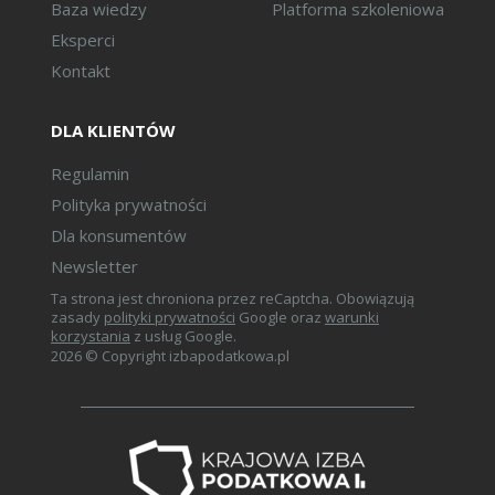
Baza wiedzy
Platforma szkoleniowa
Data wystawienia faktury w
Eksperci
KSeF oraz przesłania faktury
do KSeF a kurs waluty w
Kontakt
przypadku transakcji
rozliczanych w walucie obcej.
DLA KLIENTÓW
Data wystawienia faktury w
KSeF oraz przesłania faktury
Regulamin
do KSeF a data powstania
Polityka prywatności
przychodu podatkowego
Dla konsumentów
CIT/PIT.
Newsletter
Faktury wystawione w trybie
Ta strona jest chroniona przez reCaptcha. Obowiązują
awarii/offline/offline24 a data
zasady
polityki prywatności
Google oraz
warunki
powstania obowiązku
korzystania
z usług Google.
podatkowego VAT oraz data
2026 © Copyright izbapodatkowa.pl
powstania przychodu
podatkowego CIT/PIT.
Korygowanie podatku
należnego wynikającego z