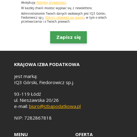
Akceptuję
Politykę prywatności
.
W każdej chwili możesz wypisać się z newslettera.
Administratorem Twoich danych osobowych jest IQ3 Górski,
Fiedorowicz sp.j.
Kliknij i dowiedz się więcej
, w tym o celach
przetwarzania i o Twoich prawach.
KRAJOWA IZBA PODATKOWA
jest marką:
IQ3 Górski, Fiedorowicz sp.j.
93-119 Łódź
ul. Nieszawska 20/26
e-mail:
biuro@izbapodatkowa.pl
NIP: 7282867818
MENU
OFERTA