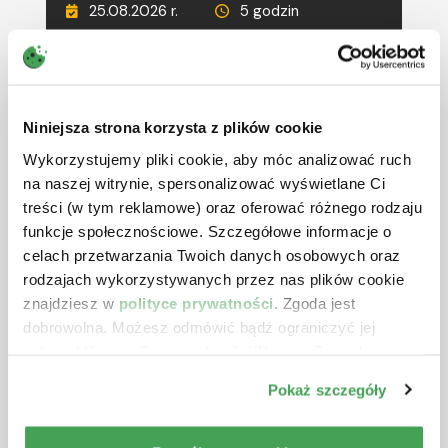
25.08.2026 r.
5 godzin
690 zł
netto + VAT
RÓŻNE TERMINY
CIT w 2026 r. – ostatnie zmiany
Niniejsza strona korzysta z plików cookie
oraz inne wybrane zagadnienia
Wykorzystujemy pliki cookie, aby móc analizować ruch
Prowadzący:
Aleksander Gniłka
na naszej witrynie, spersonalizować wyświetlane Ci
treści (w tym reklamowe) oraz oferować różnego rodzaju
26.08.2026 r.
5 godzin
funkcje społecznościowe. Szczegółowe informacje o
590 zł
netto + VAT
celach przetwarzania Twoich danych osobowych oraz
rodzajach wykorzystywanych przez nas plików cookie
RÓŻNE TERMINY
znajdziesz w
polityce prywatności
. Zgoda jest
Deregulacja i uszczelnienie VAT
dobrowolna. Możesz odmówić bądź ograniczyć jej
oraz zmiany w JPK_V7 w 2026 r. i
zakres klikając „Spersonalizuj”. Klikając „Zezwól na
2027 r.
wszystkie” wyrażasz zgodę na stosowanie przez nas
Pokaż szczegóły
plików cookie.
Prowadzący:
Michał Krawczyk