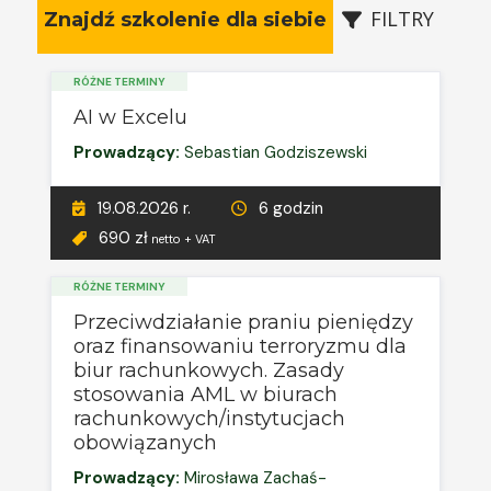
FILTRY
Znajdź szkolenie dla siebie
RÓŻNE TERMINY
AI w Excelu
Prowadzący:
Sebastian Godziszewski
19.08.2026 r.
6 godzin
690 zł
netto + VAT
RÓŻNE TERMINY
Przeciwdziałanie praniu pieniędzy
oraz finansowaniu terroryzmu dla
biur rachunkowych. Zasady
stosowania AML w biurach
rachunkowych/instytucjach
obowiązanych
Prowadzący:
Mirosława Zachaś-