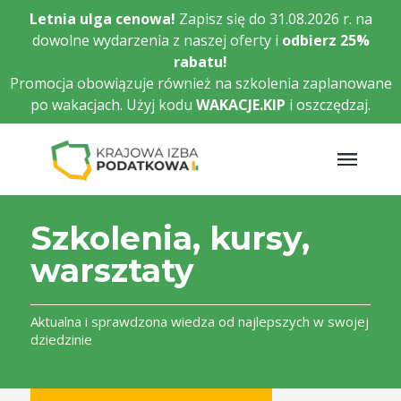
Przejdź
Letnia ulga cenowa!
Zapisz się do 31.08.2026 r. na
do
dowolne wydarzenia z naszej oferty i
odbierz
25%
głównej
rabatu!
treści
Promocja obowiązuje również na szkolenia zaplanowane
po wakacjach. Użyj kodu
WAKACJE.KIP
i oszczędzaj.
Szkolenia, kursy,
warsztaty
Aktualna i sprawdzona wiedza od najlepszych w swojej
dziedzinie