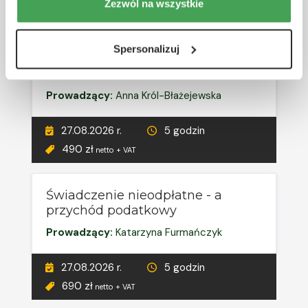
27.08.2026 r.
5 godzin
Zezwól na wszystkie
690 zł
netto + VAT
Spersonalizuj
RÓŻNE TERMINY
Środki trwałe w budowie
Prowadzący:
Anna Król-Błażejewska
27.08.2026 r.
5 godzin
490 zł
netto + VAT
Świadczenie nieodpłatne - a
przychód podatkowy
Prowadzący:
Katarzyna Furmańczyk
27.08.2026 r.
5 godzin
690 zł
netto + VAT