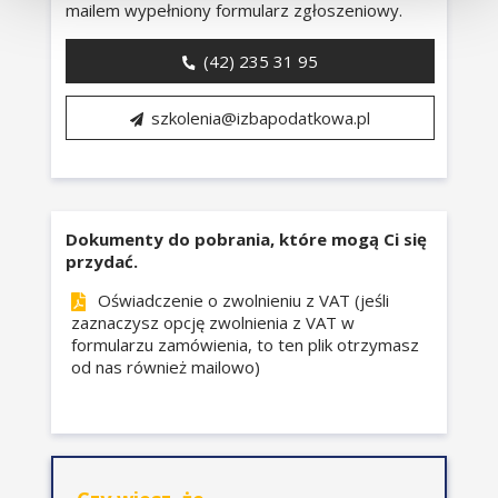
mailem wypełniony formularz zgłoszeniowy.
rzeczywistości podatkowej.
Zakres stosowania faktury
ustrukturyzowanej (u-faktury):
(42) 235 31 95
pojęcie faktury
ustrukturyzowanej,
szkolenia@izbapodatkowa.pl
jakie transakcje będą
obowiązkowo
dokumentowane u-
fakturą?
dokumentowanie
Dokumenty do pobrania, które mogą Ci się
sprzedaży przez
przydać.
podatników
Oświadczenie o zwolnieniu z VAT (jeśli
zwolnionych z VAT,
zaznaczysz opcję zwolnienia z VAT w
jak dokumentować
formularzu zamówienia, to ten plik otrzymasz
sprzedaż dla osoby
od nas również mailowo)
fizycznej
nieprowadzącej
działalności?
sprzedaż na kasie
rejestrującej, faktury