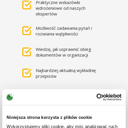
Praktyczne wskazówki
wdrożeniowe od naszych
ekspertów
Możliwość zadawania pytań i
rozwiania wątpliwości
Wiedzę, jak usprawnić obieg
dokumentów w organizacji
Najbardziej aktualną wykładnię
przepisów
O szkoleniu
KSeF – przygotuj swoją firmę i zespół na
nową erę e-fakturowania
Niniejsza strona korzysta z plików cookie
Już wkrótce Krajowy System e-Faktur
Wykorzystujemy pliki cookie, aby móc analizować ruch