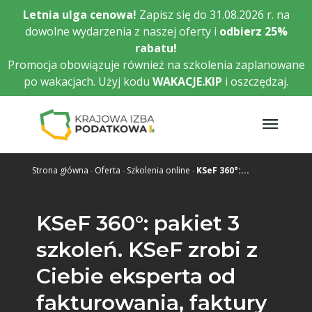
Przejdź
Letnia ulga cenowa!
Zapisz się do 31.08.2026 r. na
do
dowolne wydarzenia z naszej oferty i
odbierz
25%
głównej
rabatu!
treści
Promocja obowiązuje również na szkolenia zaplanowane
po wakacjach. Użyj kodu
WAKACJE.KIP
i oszczędzaj.
Strona główna
Oferta
Szkolenia online
KSeF 360°:...
KSeF 360°: pakiet 3
szkoleń. KSeF zrobi z
Ciebie eksperta od
fakturowania, faktury