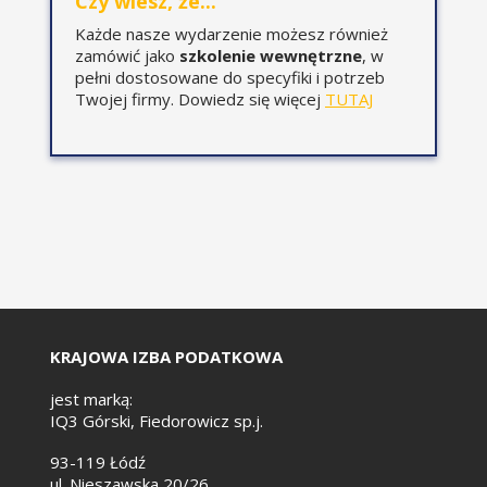
Czy wiesz, że...
uproszczone i faktury
Każde nasze wydarzenie możesz również
do paragonów,
zamówić jako
szkolenie wewnętrzne
, w
faktury VAT_RR w
pełni dostosowane do specyfiki i potrzeb
formie
Twojej firmy. Dowiedz się więcej
TUTAJ
ustrukturyzowanej,
procedura marży w
ramach u-faktur,
czy można posłużyć
się u-fakturą poza
systemem KSEF?
procedury odbioru u-
faktur przez
nabywców towarów i
usług,
KRAJOWA IZBA PODATKOWA
czy można będzie
jeszcze w ogóle
jest marką:
IQ3 Górski, Fiedorowicz sp.j.
odmówić przyjęcia
faktury
93-119 Łódź
ustrukturyzowanej?
ul. Nieszawska 20/26