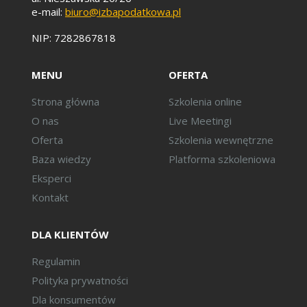
w jaki sposób
e-mail:
biuro@izbapodatkowa.pl
wystawić i doręczyć
fakturę kontrahentowi
NIP: 7282867818
zagranicznemu?
zasady postępowania
MENU
OFERTA
podatników w razie
niedostępności lub
Strona główna
Szkolenia online
awarii KSEF,
O nas
Live Meetingi
Działanie systemu KSEF:
Oferta
Szkolenia wewnętrzne
Krajowy System e-
Baza wiedzy
Platforma szkoleniowa
Faktur – zasady
Eksperci
działania,
Kontakt
w jaki sposób
podatnicy mogą
zapewnić spełnienie
DLA KLIENTÓW
warunków
Regulamin
autentyczności
pochodzenia i
Polityka prywatności
integralności treści w
Dla konsumentów