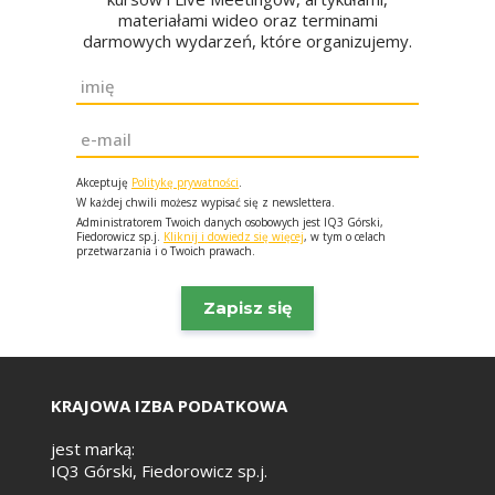
materiałami wideo oraz terminami
darmowych wydarzeń, które organizujemy.
Imię
*
Email
*
Akceptuję
Politykę prywatności
.
W każdej chwili możesz wypisać się z newslettera.
Administratorem Twoich danych osobowych jest IQ3 Górski,
Fiedorowicz sp.j.
Kliknij i dowiedz się więcej
, w tym o celach
przetwarzania i o Twoich prawach.
KRAJOWA IZBA PODATKOWA
jest marką:
IQ3 Górski, Fiedorowicz sp.j.