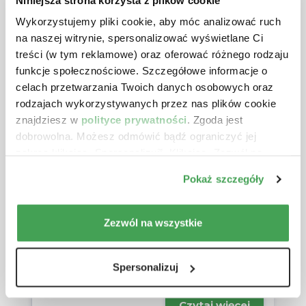
Wykorzystujemy pliki cookie, aby móc analizować ruch
na naszej witrynie, spersonalizować wyświetlane Ci
treści (w tym reklamowe) oraz oferować różnego rodzaju
funkcje społecznościowe. Szczegółowe informacje o
celach przetwarzania Twoich danych osobowych oraz
rodzajach wykorzystywanych przez nas plików cookie
znajdziesz w
polityce prywatności
. Zgoda jest
dobrowolna. Możesz odmówić bądź ograniczyć jej
zakres klikając „Spersonalizuj”. Klikając „Zezwól na
wszystkie” wyrażasz zgodę na stosowanie przez nas
Data publikacji: 06.08.2026 r.
Pokaż szczegóły
plików cookie.
Opodatkowanie przychodów z
tytułu najmu lokali po ich
Zezwól na wszystkie
wycofaniu z działalności
gospodarczej i przeniesieniu do
majątku prywatnego
Spersonalizuj
Czytaj więcej