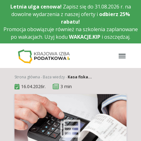
Przejdź
Letnia ulga cenowa!
Zapisz się do 31.08.2026 r. na
do
dowolne wydarzenia z naszej oferty i
odbierz
25%
głównej
rabatu!
treści
Promocja obowiązuje również na szkolenia zaplanowane
po wakacjach. Użyj kodu
WAKACJE.KIP
i oszczędzaj.
Strona główna
Baza wiedzy
Kasa fiska...
16.04.2026r.
3 min