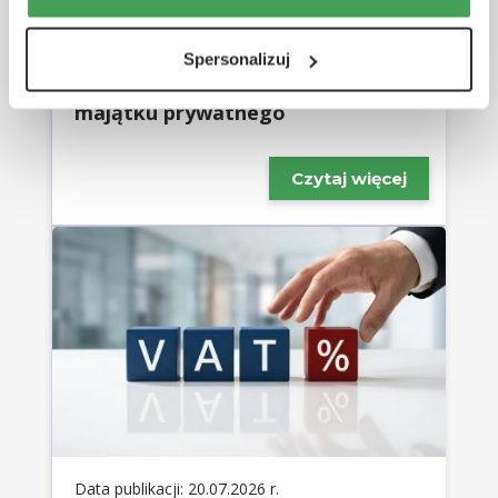
Opodatkowanie przychodów z
tytułu najmu lokali po ich
wycofaniu z działalności
Spersonalizuj
gospodarczej i przeniesieniu do
majątku prywatnego
Czytaj więcej
Data publikacji: 20.07.2026 r.