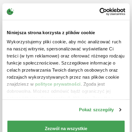
Najnowsze artykuły z
tej tematyki
Niniejsza strona korzysta z plików cookie
Wykorzystujemy pliki cookie, aby móc analizować ruch
na naszej witrynie, spersonalizować wyświetlane Ci
treści (w tym reklamowe) oraz oferować różnego rodzaju
funkcje społecznościowe. Szczegółowe informacje o
celach przetwarzania Twoich danych osobowych oraz
rodzajach wykorzystywanych przez nas plików cookie
znajdziesz w
polityce prywatności
. Zgoda jest
dobrowolna. Możesz odmówić bądź ograniczyć jej
zakres klikając „Spersonalizuj”. Klikając „Zezwól na
wszystkie” wyrażasz zgodę na stosowanie przez nas
Pokaż szczegóły
plików cookie.
Data publikacji: 06.08.2026 r.
Zezwól na wszystkie