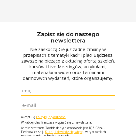
Zapisz się do naszego
newslettera
Nie zaskoczą Cię już żadne zmiany w
przepisach z tematyki kadr i płac! Będziesz
zawsze na bieżąco z aktualną ofertą szkoleń,
kursów i Live Meetingów, artykułami,
materiałami wideo oraz terminami
darmowych wydarzeń, które organizujemy.
Imię
*
Email
*
Akceptuję
Politykę prywatności
.
W każdej chwili możesz wypisać się z newslettera.
Administratorem Twoich danych osobowych jest IQ3 Górski,
Fiedorowicz sp.j.
Kliknij i dowiedz się więcej
, w tym o celach
przetwarzania i o Twoich prawach.