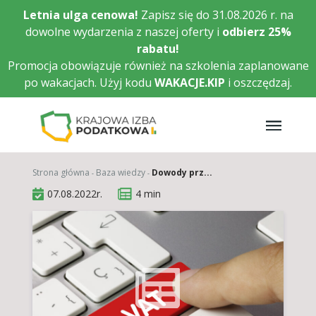
Przejdź
Letnia ulga cenowa!
Zapisz się do 31.08.2026 r. na
do
dowolne wydarzenia z naszej oferty i
odbierz
25%
głównej
rabatu!
treści
Promocja obowiązuje również na szkolenia zaplanowane
po wakacjach. Użyj kodu
WAKACJE.KIP
i oszczędzaj.
Strona główna
Baza wiedzy
Dowody prz...
07.08.2022r.
4 min