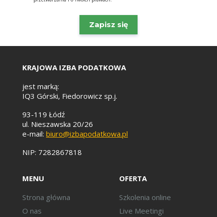
KRAJOWA IZBA PODATKOWA
jest marką:
IQ3 Górski, Fiedorowicz sp.j.
93-119 Łódź
ul. Nieszawska 20/26
e-mail:
biuro@izbapodatkowa.pl
NIP: 7282867818
MENU
OFERTA
Strona główna
Szkolenia online
O nas
Live Meetingi