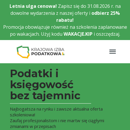
Przejdź
Letnia ulga cenowa!
Zapisz się do 31.08.2026 r. na
do
dowolne wydarzenia z naszej oferty i
odbierz
25%
głównej
rabatu!
treści
Promocja obowiązuje również na szkolenia zaplanowane
po wakacjach. Użyj kodu
WAKACJE.KIP
i oszczędzaj.
Podatki i
księgowość
bez tajemnic
Najbogatsza na rynku i zawsze aktualna oferta
szkoleniowa!
Zaufaj profesjonalistom i nie martw się ciągłymi
zmianami w przepisach