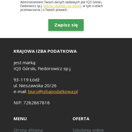
Administratorem Twoich danych osobowych jest IQ3 Górski,
Fiedorowicz sp.j.
Kliknij i dowiedz się więcej
, w tym o celach
przetwarzania i o Twoich prawach.
KRAJOWA IZBA PODATKOWA
jest marką:
IQ3 Górski, Fiedorowicz sp.j.
93-119 Łódź
ul. Nieszawska 20/26
e-mail:
biuro@izbapodatkowa.pl
NIP: 7282867818
MENU
OFERTA
Strona główna
Szkolenia online