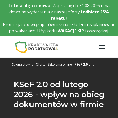
Przejdź
Letnia ulga cenowa!
Zapisz się do 31.08.2026 r. na
do
dowolne wydarzenia z naszej oferty i
odbierz
25%
głównej
rabatu!
treści
Promocja obowiązuje również na szkolenia zaplanowane
po wakacjach. Użyj kodu
WAKACJE.KIP
i oszczędzaj.
Strona główna
Oferta
Szkolenia online
KSeF 2.0 o...
KSeF 2.0 od lutego
2026 - wpływ na obieg
dokumentów w firmie