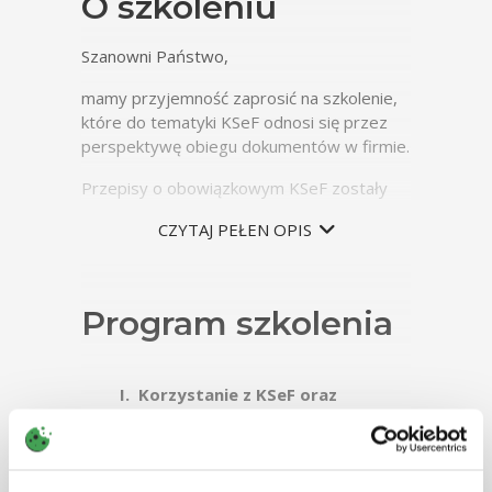
O szkoleniu
Szanowni Państwo,
mamy przyjemność zaprosić na szkolenie,
które do tematyki KSeF odnosi się przez
perspektywę obiegu dokumentów w firmie.
Przepisy o obowiązkowym KSeF zostały
już uchwalone. Wiadomo, że będą
CZYTAJ PEŁEN OPIS
obowiązywać od lutego 2026 r. Warto
zatem rozpocząć przygotowania
organizacyjne związane z nadchodzącym
obowiązkiem.
Program szkolenia
Zachęcamy do skorzystania ze szkolenia,
którego celem jest przybliżenie Państwu
Korzystanie z KSeF oraz
zasad obiegu w firmie faktur
nadawanie uprawnień do
ustrukturyzowanych wystawionych i
korzystania z KSeF przez inne
otrzymanych przy użyciu KSeF 2.0 (KSeF w
osoby i podmioty:
wersji obowiązkowej).