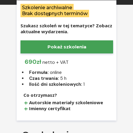
Szkolenie archiwalne
Brak dostępnych terminów
Szukasz szkoleń w tej tematyce? Zobacz
aktualne wydarzenia.
Pokaż szkolenia
690zł
netto + VAT
Formuła:
online
Czas trwania:
5 h
Ilość dni szkoleniowych:
1
Co otrzymasz?
Autorskie materiały szkoleniowe
Imienny certyfikat