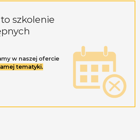
to szkolenie
ępnych
amy w naszej ofercie
 samej tematyki.