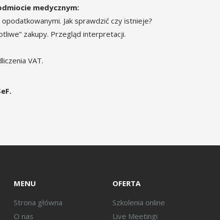
podmiocie medycznym:
opodatkowanymi. Jak sprawdzić czy istnieje?
tliwe” zakupy. Przegląd interpretacji.
liczenia VAT.
eF.
MENU
OFERTA
Strona główna
Szkolenia online
O nas
Live Meetingi