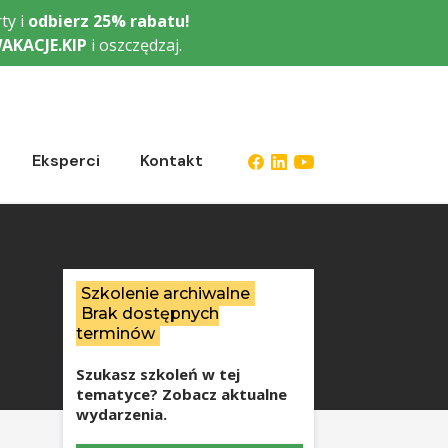
ty i
odbierz
25% rabatu!
AKACJE.KIP
i oszczędzaj.
Eksperci
Kontakt
Szkolenie archiwalne
Brak dostępnych
terminów
Szukasz szkoleń w tej
tematyce? Zobacz aktualne
wydarzenia.