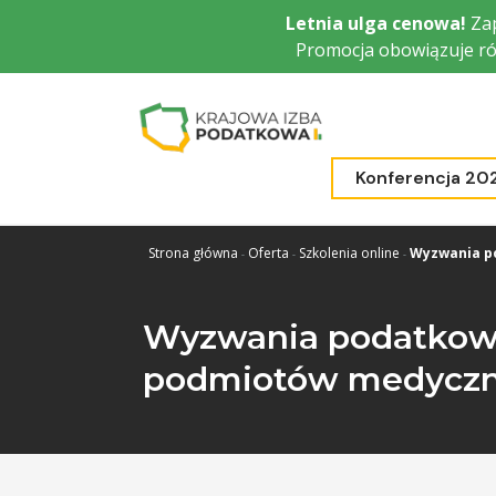
Przejdź
Letnia ulga cenowa!
Zap
do
Promocja obowiązuje ró
głównej
treści
Konferencja 20
Strona główna
Oferta
Szkolenia online
Wyzwania p
Wyzwania podatkowe
podmiotów medycz