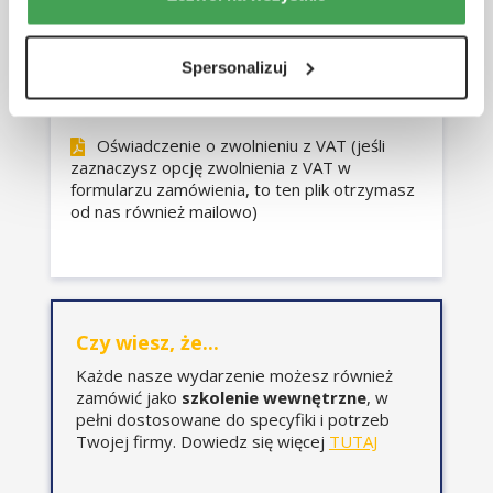
świadczeniem usług?
WDT i WNT – tajemnicze
Spersonalizuj
skróty (praktyczna
Dokumenty do pobrania, które mogą Ci się
rzeczywistość transakcji
przydać.
wewnątrzwspólnotowych).
Oświadczenie o zwolnieniu z VAT (jeśli
Eksport i import towarów –
zaznaczysz opcję zwolnienia z VAT w
jakie zasady.
formularzu zamówienia, to ten plik otrzymasz
Stawki podatku i od czego
od nas również mailowo)
zależą?
Czynności zwolnione, a
czynności wyłączone z
opodatkowania – istota.
Czy wiesz, że...
Każde nasze wydarzenie możesz również
Wymagalność VAT i podstawa
zamówić jako
szkolenie wewnętrzne
, w
opodatkowania:
pełni dostosowane do specyfiki i potrzeb
Terminy powstania obowiązku
Twojej firmy. Dowiedz się więcej
TUTAJ
podatkowego w VAT.
Szczególne przypadki