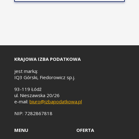
wymagalności,
Praktyka organów
podatkowych i stanowisko
sądów.
Określanie podstawy
opodatkowania.
Jak korygować sprzedaż?
KRAJOWA IZBA PODATKOWA
Czynności kompleksowe i
refakturowanie.
jest marką:
IQ3 Górski, Fiedorowicz sp.j.
Jak i kiedy odliczyć VAT?
93-119 Łódź
Na jakich zasadach powiązać
ul. Nieszawska 20/26
zakupy ze sprzedażą
e-mail:
biuro@izbapodatkowa.pl
opodatkowaną?
NIP: 7282867818
Dokumenty potrzebne do
odliczenia.
MENU
OFERTA
W jakim czasie mogę odliczyć
VAT?