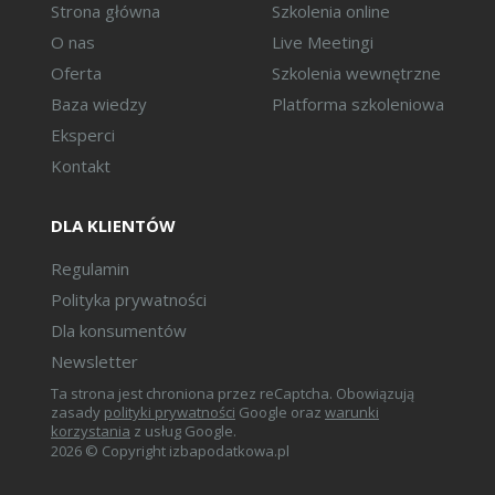
Strona główna
Szkolenia online
W jakich sytuacjach nie można
O nas
Live Meetingi
odliczyć podatku naliczonego?
Oferta
Szkolenia wewnętrzne
Co to jest odliczanie
częściowe?
Baza wiedzy
Platforma szkoleniowa
Eksperci
Kontakt
Dokumentowanie czynności
objętych VAT:
DLA KLIENTÓW
Uwierzytelnianie się w KSEF.
Kiedy i jak wystawić faktury w
Regulamin
KSEF?
Polityka prywatności
Czy każdy dokument może być
Dla konsumentów
fakturą?
Newsletter
Co to jest paragon fiskalny i
jaki ma wpływ na prawidłowe
Ta strona jest chroniona przez reCaptcha. Obowiązują
rozliczenia VAT?
zasady
polityki prywatności
Google oraz
warunki
korzystania
z usług Google.
Korekty faktur, duplikaty,
2026 © Copyright izbapodatkowa.pl
faktury uproszczone –
sposoby rozliczania.