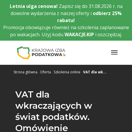
Przejdź
Letnia ulga cenowa!
Zapisz się do 31.08.2026 r. na
do
dowolne wydarzenia z naszej oferty i
odbierz
25%
głównej
rabatu!
treści
Promocja obowiązuje również na szkolenia zaplanowane
po wakacjach. Użyj kodu
WAKACJE.KIP
i oszczędzaj.
Strona główna
Oferta
Szkolenia online
VAT dla wk...
VAT dla
wkraczających w
świat podatków.
Omówienie