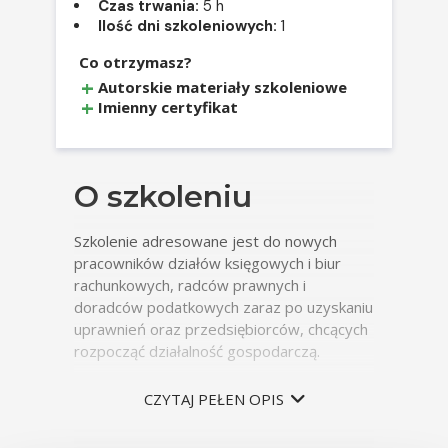
Czas trwania:
5 h
Ilość dni szkoleniowych:
1
Co otrzymasz?
Autorskie materiały szkoleniowe
Imienny certyfikat
O szkoleniu
Szkolenie adresowane jest do nowych
pracowników działów księgowych i biur
rachunkowych, radców prawnych i
doradców podatkowych zaraz po uzyskaniu
uprawnień oraz przedsiębiorców, chcących
rozpocząć działalność gospodarczą.
Celem szkolenia jest podstawowych
CZYTAJ PEŁEN OPIS
rozwiązań, którymi rządzi się podatek VAT
z uwzględnieniem najnowszych przepisów