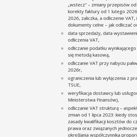
„wstecz” – zmiany przepisów od 1 
korekty faktury od 1 lutego 2026
2026, zaliczka, a odliczenie VAT
dokumenty celne – jak odliczać o
data sprzedaży, data wystawienia
odliczenia VAT,
odliczanie podatku wynikającego
się metodą kasową,
odliczanie VAT przy nabyciu pali
2026r,
ograniczenia lub wyłączenia z p
TSUE,
weryfikacja dostawcy lub usługo
Ministerstwa Finansów),
odliczanie VAT strukturą – aspe
zmian od 1 lipca 2023: kiedy sto
zasady kwalifikacji kosztów do c
prawa oraz związanych jednocześ
określania współczynnika proporc