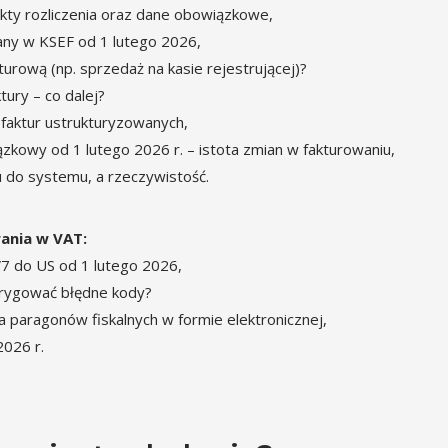
ekty rozliczenia oraz dane obowiązkowe,
any w KSEF od 1 lutego 2026,
urową (np. sprzedaż na kasie rejestrującej)?
ktury – co dalej?
faktur ustrukturyzowanych,
kowy od 1 lutego 2026 r. – istota zmian w fakturowaniu,
 do systemu, a rzeczywistość.
ania w VAT:
V7 do US od 1 lutego 2026,
orygować błędne kody?
a paragonów fiskalnych w formie elektronicznej,
2026 r.