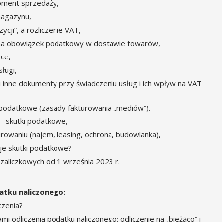
oment sprzedaży,
magazynu,
cji”, a rozliczenie VAT,
a obowiązek podatkowy w dostawie towarów,
ce,
ługi,
i inne dokumenty przy świadczeniu usług i ich wpływ na VAT
 podatkowe (zasady fakturowania „mediów”),
 – skutki podatkowe,
owaniu (najem, leasing, ochrona, budowlanka),
uje skutki podatkowe?
zaliczkowych od 1 września 2023 r.
atku naliczonego:
czenia?
i odliczenia podatku naliczonego: odliczenie na „bieżąco” i