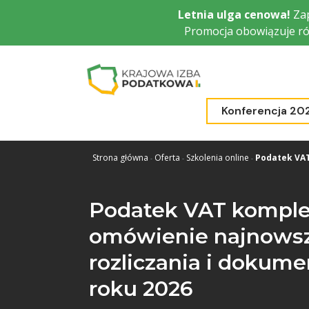
Przejdź
Letnia ulga cenowa!
Zap
do
Promocja obowiązuje ró
głównej
treści
Konferencja 20
Strona główna
Oferta
Szkolenia online
Podatek VAT
Podatek VAT komple
omówienie najnowsz
rozliczania i dokum
roku 2026