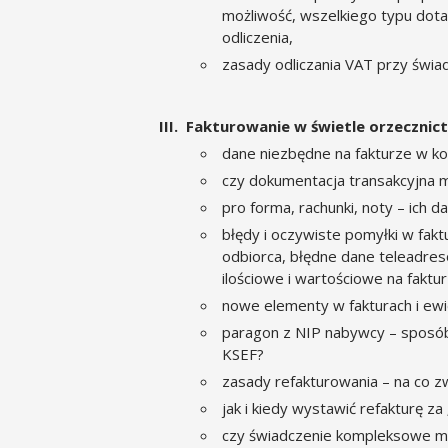
możliwość, wszelkiego typu dotac
odliczenia,
zasady odliczania VAT przy świ
Fakturowanie w świetle orzecznict
dane niezbędne na fakturze w kon
czy dokumentacja transakcyjna m
pro forma, rachunki, noty – ich 
błędy i oczywiste pomyłki w fakt
odbiorca, błędne dane teleadre
ilościowe i wartościowe na faktur
nowe elementy w fakturach i ewid
paragon z NIP nabywcy – sposób 
KSEF?
zasady refakturowania – na co z
jak i kiedy wystawić refakturę za
czy świadczenie kompleksowe mu