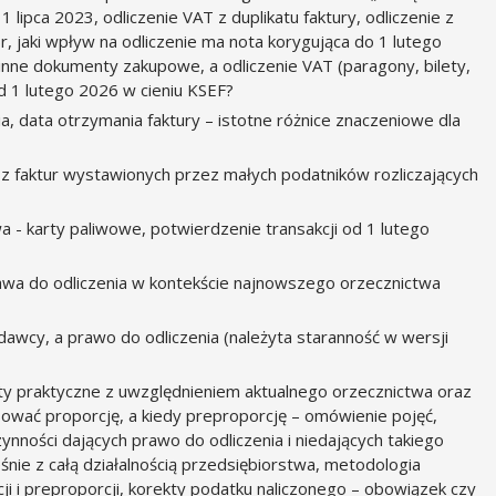
lipca 2023, odliczenie VAT z duplikatu faktury, odliczenie z
r, jaki wpływ na odliczenie ma nota korygująca do 1 lutego
, inne dokumenty zakupowe, a odliczenie VAT (paragony, bilety,
d 1 lutego 2026 w cieniu KSEF?
, data otrzymania faktury – istotne różnice znaczeniowe dla
 z faktur wystawionych przez małych podatników rozliczających
wa - karty paliwowe, potwierdzenie transakcji od 1 lutego
rawa do odliczenia w kontekście najnowszego orzecznictwa
dawcy, a prawo do odliczenia (należyta staranność w wersji
kty praktyczne z uwzględnieniem aktualnego orzecznictwa oraz
sować proporcję, a kiedy preproporcję – omówienie pojęć,
zynności dających prawo do odliczenia i niedających takiego
nie z całą działalnością przedsiębiorstwa, metodologia
ji i preproporcji, korekty podatku naliczonego – obowiązek czy