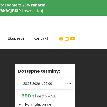
ty i
odbierz
25% rabatu!
AKACJE.KIP
i oszczędzaj.
Eksperci
Kontakt
Dostępne terminy:
690 zł
netto + VAT
Formuła:
online