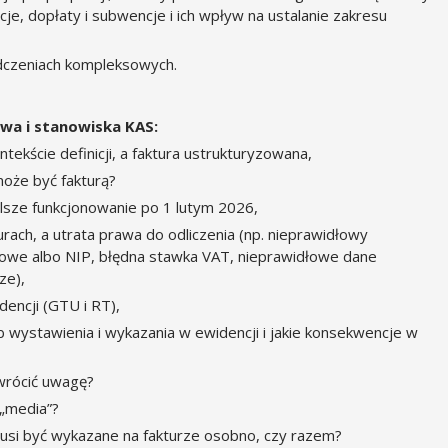
je, dopłaty i subwencje i ich wpływ na ustalanie zakresu
adczeniach kompleksowych.
wa i stanowiska KAS:
tekście definicji, a faktura ustrukturyzowana,
oże być fakturą?
dalsze funkcjonowanie po 1 lutym 2026,
urach, a utrata prawa do odliczenia (np. nieprawidłowy
sowe albo NIP, błędna stawka VAT, nieprawidłowe dane
ze),
encji (GTU i RT),
wystawienia i wykazania w ewidencji i jakie konsekwencje w
wrócić uwagę?
 „media”?
si być wykazane na fakturze osobno, czy razem?