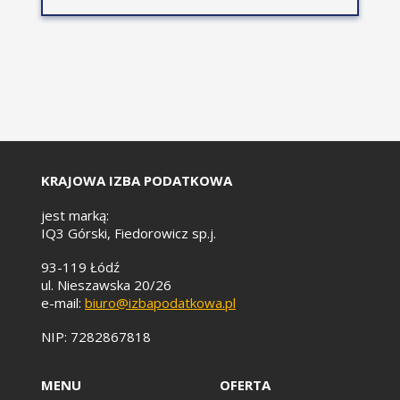
Dodawanie skrótów
klawiszowych do
rejestrowanych makr.
Przypisywanie makr do
ilustracji (kształtów, ikon,
obrazów).
Zaprezentowanie
praktycznych przykładów
użycia makr.
KRAJOWA IZBA PODATKOWA
jest marką:
IQ3 Górski, Fiedorowicz sp.j.
93-119 Łódź
ul. Nieszawska 20/26
e-mail:
biuro@izbapodatkowa.pl
NIP: 7282867818
MENU
OFERTA