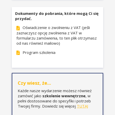
(wstążka Deweloper):
Wstawianie i edycja
Dokumenty do pobrania, które mogą Ci się
formantów.
przydać.
Ustawianie zakresów
Oświadczenie o zwolnieniu z VAT (jeśli
wejściowy i łącza do komórki.
zaznaczysz opcję zwolnienia z VAT w
Prosta interakcja z
formularzu zamówienia, to ten plik otrzymasz
użytkownikiem bez pisania
od nas również mailowo)
kodu VBA.
Program szkolenia
Makra:
Bezpieczeństwo makr.
Omówienie odwołań
Czy wiesz, że...
względnych i bezwzględnych.
Rejestrowanie prostych makr.
Każde nasze wydarzenie możesz również
zamówić jako
szkolenie wewnętrzne
, w
Podgląd i prosta edycja
pełni dostosowane do specyfiki i potrzeb
zarejestrowanego kodu
Twojej firmy. Dowiedz się więcej
TUTAJ
makra.