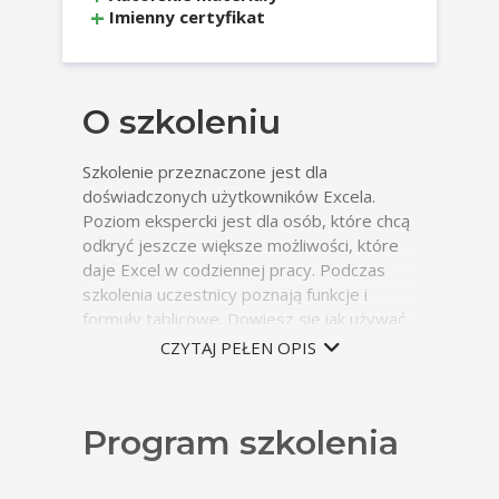
Imienny certyfikat
O szkoleniu
Szkolenie przeznaczone jest dla
doświadczonych użytkowników Excela.
Poziom ekspercki jest dla osób, które chcą
odkryć jeszcze większe możliwości, które
daje Excel w codziennej pracy. Podczas
szkolenia uczestnicy poznają funkcje i
formuły tablicowe. Dowiesz się jak używać
odwołań strukturalnych w obiekcie tabela,
CZYTAJ PEŁEN OPIS
jak importować wiele plików tekstowych z
folderu i łączyć je w jeden. Dzięki udziale w
szkoleniu poznasz również makra, które
Program szkolenia
pozwolą na automatyzację Twojej
codziennej pracy.