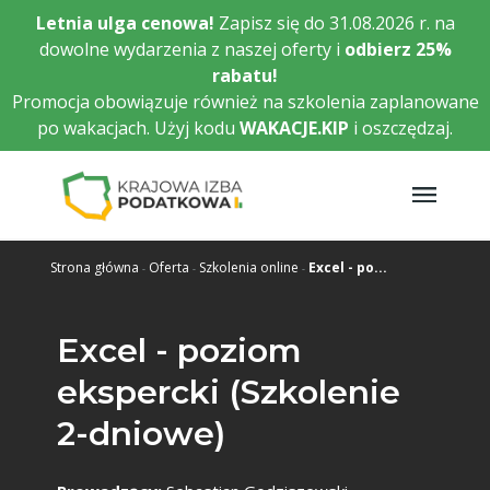
Przejdź
Letnia ulga cenowa!
Zapisz się do 31.08.2026 r. na
do
dowolne wydarzenia z naszej oferty i
odbierz
25%
głównej
rabatu!
treści
Promocja obowiązuje również na szkolenia zaplanowane
po wakacjach. Użyj kodu
WAKACJE.KIP
i oszczędzaj.
Strona główna
Oferta
Szkolenia online
Excel - po...
Excel - poziom
ekspercki (Szkolenie
2-dniowe)