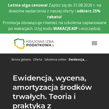
Przejdź
Letnia ulga cenowa!
Zapisz się do 31.08.2026 r. na
do
dowolne wydarzenia z naszej oferty i
odbierz
25%
głównej
rabatu!
treści
Promocja obowiązuje również na szkolenia zaplanowane
po wakacjach. Użyj kodu
WAKACJE.KIP
i oszczędzaj.
Strona główna
Oferta
Szkolenia online
Ewidencja,...
Ewidencja, wycena,
amortyzacja środków
trwałych. Teoria i
praktyka z