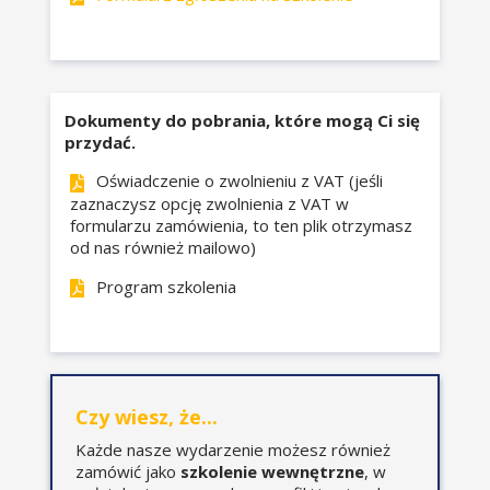
wprowadzenie.
Amortyzacja liniowa jako
podstawowa metoda
amortyzacji podatkowej.
Dokumenty do pobrania, które mogą Ci się
Amortyzacja degresywna
przydać.
(degresywno-liniowa) jako
jedna z metod amortyzacji
Oświadczenie o zwolnieniu z VAT (jeśli
podatkowej.
zaznaczysz opcję zwolnienia z VAT w
Amortyzacja przyspieszona
formularzu zamówienia, to ten plik otrzymasz
od nas również mailowo)
dla małych podatników oraz
podatników
Program szkolenia
rozpoczynających
działalność.
Amortyzacja przyspieszona
nabytych fabrycznie nowych
środków trwałych.
Czy wiesz, że...
Amortyzacja w jednostkach
Każde nasze wydarzenie możesz również
sektora finansów
zamówić jako
szkolenie wewnętrzne
, w
publicznych.