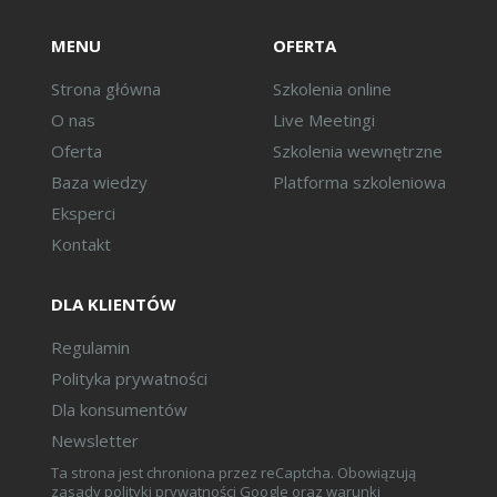
Maszyny, urządzenia i
aparaty.
MENU
OFERTA
Urządzenia techniczne.
Strona główna
Szkolenia online
Środki transportu.
O nas
Live Meetingi
Narzędzia, przyrządy,
Oferta
Szkolenia wewnętrzne
ruchomości i
wyposażenie.
Baza wiedzy
Platforma szkoleniowa
Inwentarz żywy.
Eksperci
Kontakt
DLA KLIENTÓW
Regulamin
Polityka prywatności
Dla konsumentów
Newsletter
Ta strona jest chroniona przez reCaptcha. Obowiązują
zasady
polityki prywatności
Google oraz
warunki