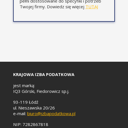
pełni dostosowane do specyfiki i potrzeb
Amortyzacja firmowych
Twojej firmy. Dowiedz się więcej
TUTAJ
samochodów osobowych
od 2019 r.
CZĘŚĆ
Klasyfikacja Środków
Trwałych (KŚT 2016) -
najistotniejsze zmiany od
01-01-2018 r.
Struktura symboli KŚT.
KRAJOWA IZBA PODATKOWA
Charakterystyka grup KŚT:
jest marką:
Grunty.
IQ3 Górski, Fiedorowicz sp.j.
Budynki i lokale.
93-119 Łódź
Obiekty inżynierii
ul. Nieszawska 20/26
lądowej i wodnej.
e-mail:
biuro@izbapodatkowa.pl
Kotły i maszyny
energetyczne.
NIP: 7282867818