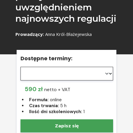
uwzględnieniem
najnowszych regulacji
Prowadzący:
Anna Król-Błażejewska
Dostępne terminy:
590 zł
netto + VAT
Formuła:
online
Czas trwania:
5 h
Ilość dni szkoleniowych:
1
Zapisz się