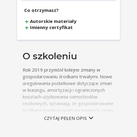
Co otrzymasz?
Autorskie materiały
Imienny certyfikat
O szkoleniu
Rok 2019 przyniósł kolejne zmiany w
gospodarowaniu środkami trwałymi. Nowe
uregulowania podatkowe dotyczące zmian
w leasingu, amortyzacji i ograniczonych
kosztach użytkowania samochodów
osobowych, sprawiają, że gospodarowanie
środkami trwałymi wymaga pewnych zmian.
Zdobyte informacje pozwolą na sprawne
CZYTAJ PEŁEN OPIS
poruszanie się w tej skomplikowanej
problematyce.