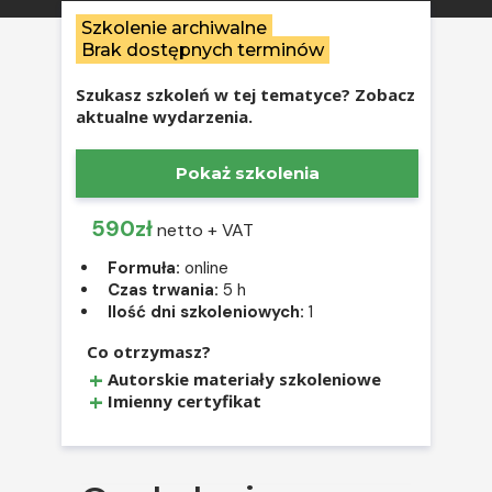
Szkolenie archiwalne
Brak dostępnych terminów
Szukasz szkoleń w tej tematyce? Zobacz
aktualne wydarzenia.
Pokaż szkolenia
590zł
netto + VAT
Formuła:
online
Czas trwania:
5 h
Ilość dni szkoleniowych:
1
Co otrzymasz?
Autorskie materiały szkoleniowe
Imienny certyfikat