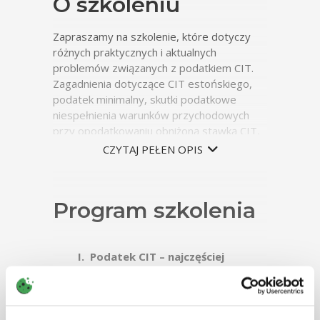
O szkoleniu
Zapraszamy na szkolenie, które dotyczy
różnych praktycznych i aktualnych
problemów związanych z podatkiem CIT.
Zagadnienia dotyczące CIT estońskiego,
podatek minimalny, skutki podatkowe
niespełnienia warunków przychodowych
przy opodatkowaniu obniżoną stawką CIT,
limity i wyłączenia dotyczące kosztów
CZYTAJ PEŁEN OPIS
podatkowych, podział na dwa źródła
przychodów i dalsze konsekwencje
podatkowe z tym związane to najczęściej
Program szkolenia
pojawiające się pytania na spotkaniach
dotyczących podatku dochodowego od
osób prawnych. Te zagadnienia oraz inne
często pojawiające się problematyczne
Podatek CIT – najczęściej
kwestie zostaną szczegółowo wyjaśnione
zadawane pytania:
podczas szkolenia.
Czy przychody z odsetek
stanowią przychody z zysków