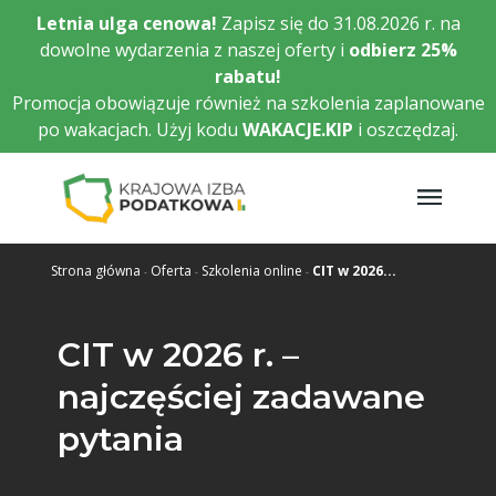
Przejdź
Letnia ulga cenowa!
Zapisz się do 31.08.2026 r. na
do
dowolne wydarzenia z naszej oferty i
odbierz
25%
głównej
rabatu!
treści
Promocja obowiązuje również na szkolenia zaplanowane
po wakacjach. Użyj kodu
WAKACJE.KIP
i oszczędzaj.
Strona główna
Oferta
Szkolenia online
CIT w 2026...
CIT w 2026 r. –
najczęściej zadawane
pytania