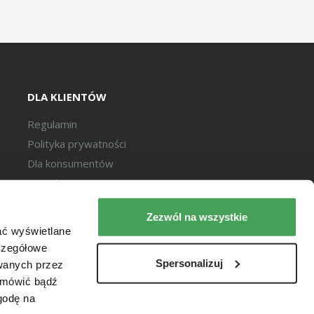
DLA KLIENTÓW
Regulamin
Polityka prywatności
Dla konsumentów
Newsletter
Ta strona jest chroniona przez reCaptcha.
Zezwól na wszystkie
Obowiązują zasady
polityki prywatności
Google
ać wyświetlane
oraz
warunki korzystania
z usług Google.
zczegółowe
2026 © Copyright izbapodatkowa.pl
Spersonalizuj
wanych przez
dmówić bądź
zgodę na