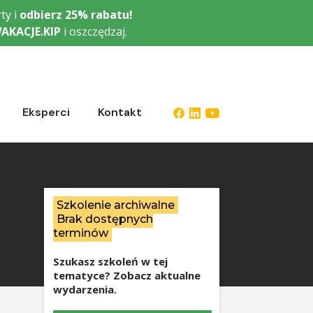
ty i
odbierz
25% rabatu!
AKACJE.KIP
i oszczędzaj.
Eksperci
Kontakt
Szkolenie archiwalne
Brak dostępnych
terminów
Szukasz szkoleń w tej
tematyce? Zobacz aktualne
wydarzenia.