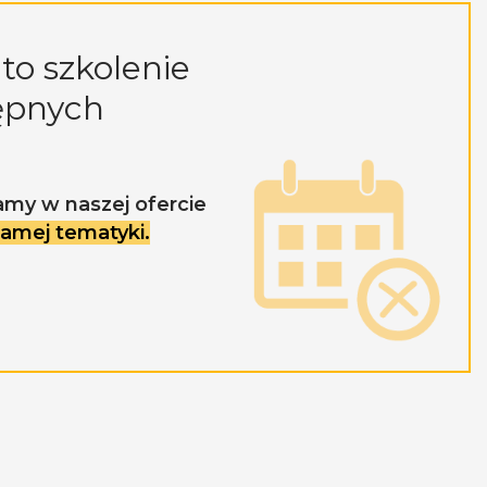
to szkolenie
ępnych
amy w naszej ofercie
 samej tematyki.