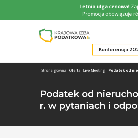
Przejdź
Letnia ulga cenowa!
Zap
do
Promocja obowiązuje ró
głównej
treści
Konferencja 20
Strona główna
Oferta
Live Meetingi
Podatek od nie
Podatek od nieruch
r. w pytaniach i odp