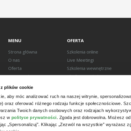
MENU
OFERTA
Strona główna
Szkolenia online
O nas
Live Meetingi
Oferta
Szkolenia wewnętrzne
Baza wiedzy
Platforma szkoleniowa
Eksperci
 z plików cookie
Kontakt
ie, aby móc analizować ruch na naszej witrynie, spersonalizow
we) oraz oferować różnego rodzaju funkcje społecznościowe. S
twarzania Twoich danych osobowych oraz rodzajach wykorzysty
iesz w
polityce prywatności
. Zgoda jest dobrowolna. Możesz o
ając „Spersonalizuj”. Klikając „Zezwól na wszystkie” wyrażasz 