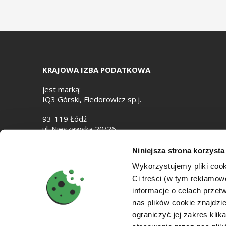
KRAJOWA IZBA PODATKOWA
jest marką:
IQ3 Górski, Fiedorowicz sp.j.
93-119 Łódź
ul. Nieszawska 20/26
e-mail:
biuro@izbapodatkowa.pl
Niniejsza strona korzysta
NIP: 7282867818
Wykorzystujemy pliki cook
Ci treści (w tym reklamo
informacje o celach prze
nas plików cookie znajdz
ograniczyć jej zakres klik