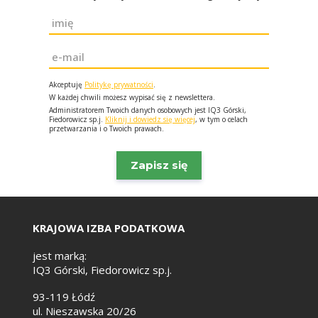
Imię
*
Email
*
Akceptuję
Politykę prywatności
.
W każdej chwili możesz wypisać się z newslettera.
Administratorem Twoich danych osobowych jest IQ3 Górski,
Fiedorowicz sp.j.
Kliknij i dowiedz się więcej
, w tym o celach
przetwarzania i o Twoich prawach.
KRAJOWA IZBA PODATKOWA
jest marką:
IQ3 Górski, Fiedorowicz sp.j.
93-119 Łódź
ul. Nieszawska 20/26