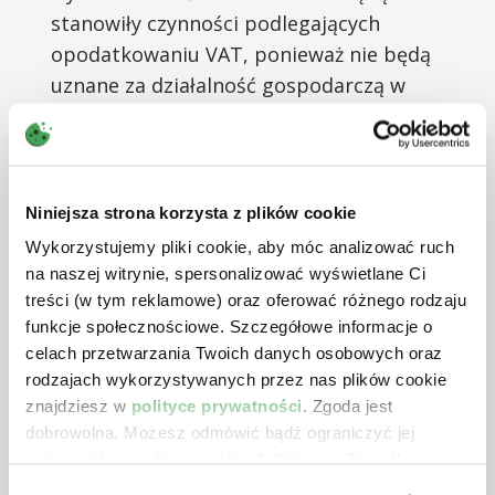
stanowiły czynności podlegających
opodatkowaniu VAT, ponieważ nie będą
uznane za działalność gospodarczą w
rozumieniu ustawy o VAT.
Niniejsza strona korzysta z plików cookie
Wykorzystujemy pliki cookie, aby móc analizować ruch
Najnowsze artykuły z
na naszej witrynie, spersonalizować wyświetlane Ci
treści (w tym reklamowe) oraz oferować różnego rodzaju
tej tematyki
funkcje społecznościowe. Szczegółowe informacje o
celach przetwarzania Twoich danych osobowych oraz
rodzajach wykorzystywanych przez nas plików cookie
znajdziesz w
polityce prywatności
. Zgoda jest
dobrowolna. Możesz odmówić bądź ograniczyć jej
zakres klikając „Spersonalizuj”. Klikając „Zezwól na
wszystkie” wyrażasz zgodę na stosowanie przez nas