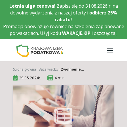
Przejdź
Letnia ulga cenowa!
Zapisz się do 31.08.2026 r. na
do
dowolne wydarzenia z naszej oferty i
odbierz
25%
głównej
rabatu!
treści
Promocja obowiązuje również na szkolenia zaplanowane
po wakacjach. Użyj kodu
WAKACJE.KIP
i oszczędzaj.
Strona główna
Baza wiedzy
Zwolnienie...
29.05.2024r.
4 min