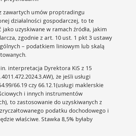
e z zawartych umów proptradingu
ej działalności gospodarczej, to te
ć jako uzyskiwane w ramach źródła, jakim
arcza, zgodnie z art. 10 ust. 1 pkt 3 ustawy
gólnych – podatkiem liniowym lub skalą
łtowanych.
. interpretacja Dyrektora KiS z 15
4011.472.2024.3.AW), że jeśli usługi
.99/66.19 czy 66.12.1(usługi maklerskie
ściowych i innych instrumentów
h), to zastosowanie do uzyskiwanych z
 zryczałtowanego podatku dochodowego i
ędzie właściwe. Stawka 8,5% byłaby