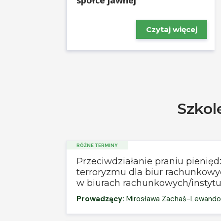
Czytaj więcej
Szkol
RÓŻNE TERMINY
Przeciwdziałanie praniu pienięd
terroryzmu dla biur rachunkow
w biurach rachunkowych/instyt
Prowadzący:
Mirosława Zachaś-Lewand