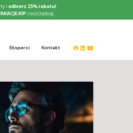
ty i
odbierz
25% rabatu!
AKACJE.KIP
i oszczędzaj.
Eksperci
Kontakt