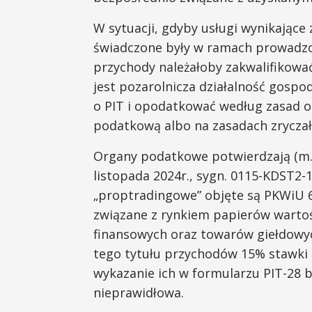
W sytuacji, gdyby usługi wynikając
świadczone były w ramach prowadzon
przychody należałoby zakwalifikowa
jest pozarolnicza działalność gospod
o PIT i opodatkować według zasad o
podatkową albo na zasadach zrycza
Organy podatkowe potwierdzają (m.in
listopada 2024r., sygn. 0115-KDST2-1.
„proptradingowe” objęte są PKWiU 64
związane z rynkiem papierów warto
finansowych oraz towarów giełdowyc
tego tytułu przychodów 15% stawki
wykazanie ich w formularzu PIT-28 b
nieprawidłowa.