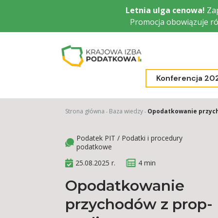
Przejdź
Letnia ulga cenowa!
Zap
do
Promocja obowiązuje ró
głównej
treści
Konferencja 20
Strona główna
Baza wiedzy
Opodatkowanie przych
Podatek PIT / Podatki i procedury
podatkowe
25.08.2025 r.
4 min
Opodatkowanie
przychodów z prop-