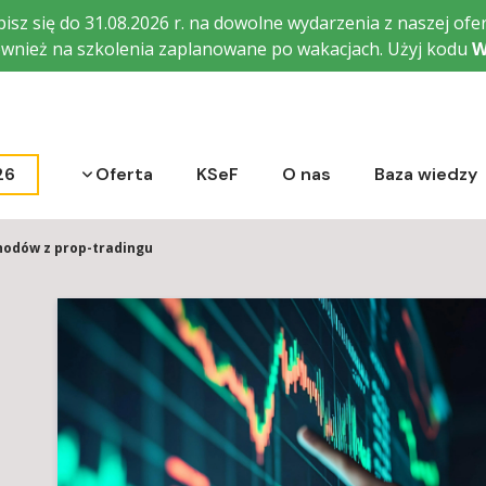
isz się do 31.08.2026 r. na dowolne wydarzenia z naszej ofer
wnież na szkolenia zaplanowane po wakacjach. Użyj kodu
W
Rozwiń menu
26
Oferta
KSeF
O nas
Baza wiedzy
odów z prop-tradingu