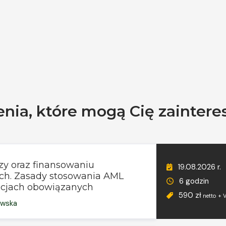
enia, które mogą Cię zainter
zy oraz finansowaniu
19.08.2026 r.
ych. Zasady stosowania AML
6 godzin
ucjach obowiązanych
590 zł
netto + 
owska