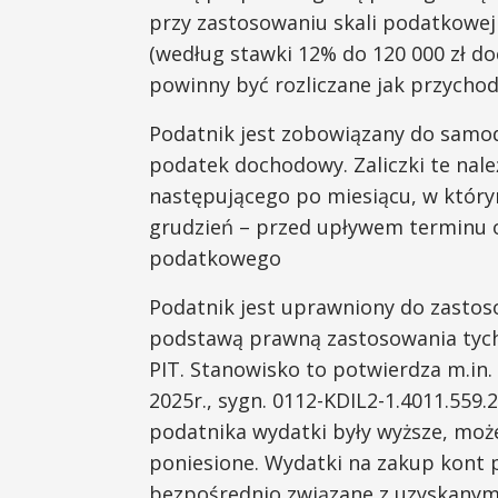
przy zastosowaniu skali podatkowej o
(według stawki 12% do 120 000 zł d
powinny być rozliczane jak przychod
Podatnik jest zobowiązany do samodz
podatek dochodowy. Zaliczki te nale
następującego po miesiącu, w który
grudzień – przed upływem terminu o
podatkowego
Podatnik jest uprawniony do zasto
podstawą prawną zastosowania tych k
PIT. Stanowisko to potwierdza m.in. 
2025r., sygn. 0112-KDIL2-1.4011.559.2
podatnika wydatki były wyższe, moż
poniesione. Wydatki na zakup kont
bezpośrednio związane z uzyskanym