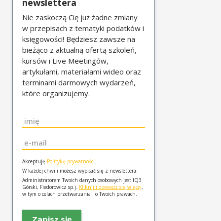
newslettera
Nie zaskoczą Cię już żadne zmiany
w przepisach z tematyki podatków i
księgowości! Będziesz zawsze na
bieżąco z aktualną ofertą szkoleń,
kursów i Live Meetingów,
artykułami, materiałami wideo oraz
terminami darmowych wydarzeń,
które organizujemy.
Imię
*
Email
*
Akceptuję
Politykę prywatności
.
W każdej chwili możesz wypisać się z newslettera.
Administratorem Twoich danych osobowych jest IQ3
Górski, Fiedorowicz sp.j.
Kliknij i dowiedz się więcej
,
w tym o celach przetwarzania i o Twoich prawach.