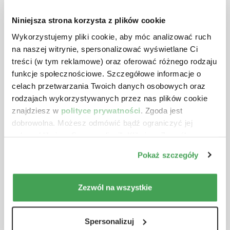
stanowią jedynie świadczenia dodatkowe
Niniejsza strona korzysta z plików cookie
w minimalnym zakresie, które nie
Wykorzystujemy pliki cookie, aby móc analizować ruch
zmieniają dominującego charakteru
na naszej witrynie, spersonalizować wyświetlane Ci
świadczenia głównego, jakim jest dostawa
treści (w tym reklamowe) oraz oferować różnego rodzaju
towarów”.
Taka dostawa będzie wówczas
funkcje społecznościowe. Szczegółowe informacje o
opodatkowana 5%stawką VAT.
celach przetwarzania Twoich danych osobowych oraz
rodzajach wykorzystywanych przez nas plików cookie
TSUE stwierdził również, że „
jeżeli klient
znajdziesz w
polityce prywatności
. Zgoda jest
podejmie decyzję o nieskorzystaniu z
dobrowolna. Możesz odmówić bądź ograniczyć jej
zasobów materialnych i ludzkich
zakres klikając „Spersonalizuj”. Klikając „Zezwól na
wszystkie” wyrażasz zgodę na stosowanie przez nas
udostępnionych mu przez podatnika w
Pokaż szczegóły
plików cookie.
związku z konsumpcją dostarczonej
żywności, należy uznać, że z dostawą tej
Zezwól na wszystkie
żywności nie wiąże się żadna usługa
wspomagająca
”.
Spersonalizuj
Z powyższego wynika, że brak