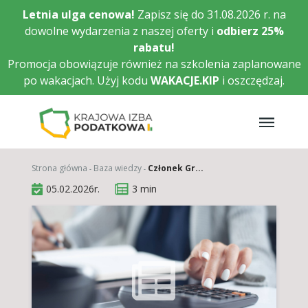
Przejdź
Letnia ulga cenowa!
Zapisz się do 31.08.2026 r. na
do
dowolne wydarzenia z naszej oferty i
odbierz
25%
głównej
rabatu!
treści
Promocja obowiązuje również na szkolenia zaplanowane
po wakacjach. Użyj kodu
WAKACJE.KIP
i oszczędzaj.
Strona główna
Baza wiedzy
Członek Gr...
05.02.2026r.
3 min