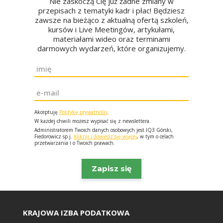
Nie zaskoczą Cię już żadne zmiany w
przepisach z tematyki kadr i płac! Będziesz
zawsze na bieżąco z aktualną ofertą szkoleń,
kursów i Live Meetingów, artykułami,
materiałami wideo oraz terminami
darmowych wydarzeń, które organizujemy.
Imię
*
Email
*
Akceptuję
Politykę prywatności
.
W każdej chwili możesz wypisać się z newslettera.
Administratorem Twoich danych osobowych jest IQ3 Górski,
Fiedorowicz sp.j.
Kliknij i dowiedz się więcej
, w tym o celach
przetwarzania i o Twoich prawach.
KRAJOWA IZBA PODATKOWA