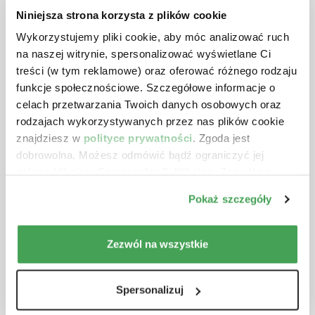
Niniejsza strona korzysta z plików cookie
Wykorzystujemy pliki cookie, aby móc analizować ruch
na naszej witrynie, spersonalizować wyświetlane Ci
treści (w tym reklamowe) oraz oferować różnego rodzaju
funkcje społecznościowe. Szczegółowe informacje o
celach przetwarzania Twoich danych osobowych oraz
rodzajach wykorzystywanych przez nas plików cookie
znajdziesz w
polityce prywatności
. Zgoda jest
dobrowolna. Możesz odmówić bądź ograniczyć jej
zakres klikając „Spersonalizuj”. Klikając „Zezwól na
wszystkie” wyrażasz zgodę na stosowanie przez nas
Pokaż szczegóły
Data publikacji: 06.08.2026 r.
plików cookie.
Koszty związane z prowadzeniem
Zezwól na wszystkie
prac rozwojowych jako WNiP i ich
korekty
Spersonalizuj
Czytaj więcej