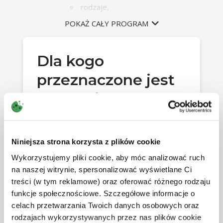
rodzaje,
ustalenie wartości
POKAŻ CAŁY PROGRAM
początkowej,
co wpływa na wartość
początkową bilansową,
Dla kogo
co wpływa na wartość
przeznaczone jest
początkową podatkową.
szkolenie?
Ewidencja środków trwałych:
sposób prowadzenia i
kandydaci na księgowych,
prezentacji,
Niniejsza strona korzysta z plików cookie
uzgodnienie ewidencji z
Wykorzystujemy pliki cookie, aby móc analizować ruch
odpowiednimi saldami kont
studenci,
na naszej witrynie, spersonalizować wyświetlane Ci
księgowych,
treści (w tym reklamowe) oraz oferować różnego rodzaju
JPK_ŚT kogo będzie dotyczył
funkcje społecznościowe. Szczegółowe informacje o
ten obowiązek.
pracownicy biur rachunkowych,
celach przetwarzania Twoich danych osobowych oraz
rodzajach wykorzystywanych przez nas plików cookie