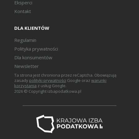
Eksperci
aktywach trwałych.
Kontakt
Księgowanie i prezentacja.
DLA KLIENTÓW
Część praktyczna – zadania.
Regulamin
Polityka prywatności
Dla konsumentów
Newsletter
Ta strona jest chroniona przez reCaptcha. Obowiązują
zasady
polityki prywatności
Google oraz
warunki
korzystania
z usług Google.
2026 © Copyright izbapodatkowa.pl