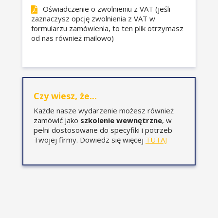
Oświadczenie o zwolnieniu z VAT (jeśli
przesłanki wskazujące na
zaznaczysz opcję zwolnienia z VAT w
utworzenie odpisu,
formularzu zamówienia, to ten plik otrzymasz
sposób księgowania i
od nas również mailowo)
prezentacji.
Zwiększenie wartości
początkowej środka trwałego:
Czy wiesz, że...
kiedy można mówić o
remoncie a kiedy o
Każde nasze wydarzenie możesz również
zamówić jako
szkolenie wewnętrzne
, w
modernizacji,
pełni dostosowane do specyfiki i potrzeb
jak zwiększenie wartości
Twojej firmy. Dowiedz się więcej
TUTAJ
środka trwałego wpływa na
amortyzację bilansową i
podatkową.
Uproszczenia w ustawie o
rachunkowości dotyczące
środków trwałych: