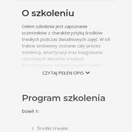
O szkoleniu
Celem szkolenia jest zapoznanie
uczestników z charakterystyką środków
trwałych podczas dwudniowych zajęć. W ich
trakcie omówiony zostanie cały proces
ewidencji, amortyzacji oraz księgowania
rzeczowych aktywów trwałych.
Przedstawione zostaną również różnice
pomiędzy prawem podatkowym a
CZYTAJ PEŁEN OPIS
bilansowym w zakresie środków trwałych.
Ponadto uczestnicy poznają metody i
terminy inwentaryzacji oraz zasady
Program szkolenia
prawidłowej prezentacji rzeczowych
aktywów trwałych w sprawozdaniu
finansowym.
Dzień 1:
Środki trwałe: