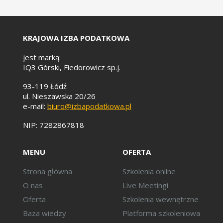
Uproszczenia dla jednostek
mikro/małych.
Zapisy w polityce
KRAJOWA IZBA PODATKOWA
rachunkowości firmy
jest marką:
dotyczące rzeczowych
IQ3 Górski, Fiedorowicz sp.j.
aktywów trwałych.
93-119 Łódź
ul. Nieszawska 20/26
Wycena i prezentacja środków
e-mail:
biuro@izbapodatkowa.pl
trwałych w bilansie:
NIP: 7282867818
Wycena bilansowa.
Inwentaryzacja.
MENU
OFERTA
Informacje uzupełniające w
informacji dodatkowej.
Strona główna
Szkolenia online
O nas
Live Meetingi
Podatek odroczony:
Oferta
Szkolenia wewnętrzne
Aspekty ustalania podatku
Baza wiedzy
Platforma szkoleniowa
odroczonego na rzeczowych