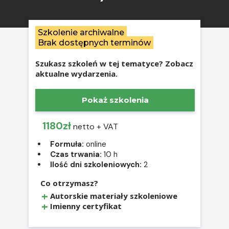
Szkolenie archiwalne
Brak dostępnych terminów
Szukasz szkoleń w tej tematyce? Zobacz
aktualne wydarzenia.
Pokaż szkolenia
1180zł
netto + VAT
Formuła:
online
Czas trwania:
10 h
Ilość dni szkoleniowych:
2
Co otrzymasz?
Autorskie materiały szkoleniowe
Imienny certyfikat