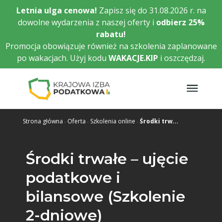
Przejdź
Letnia ulga cenowa!
Zapisz się do 31.08.2026 r. na
do
dowolne wydarzenia z naszej oferty i
odbierz
25%
głównej
rabatu!
treści
Promocja obowiązuje również na szkolenia zaplanowane
po wakacjach. Użyj kodu
WAKACJE.KIP
i oszczędzaj.
Strona główna
Oferta
Szkolenia online
Środki trw...
Środki trwałe – ujęcie
podatkowe i
bilansowe (Szkolenie
2-dniowe)