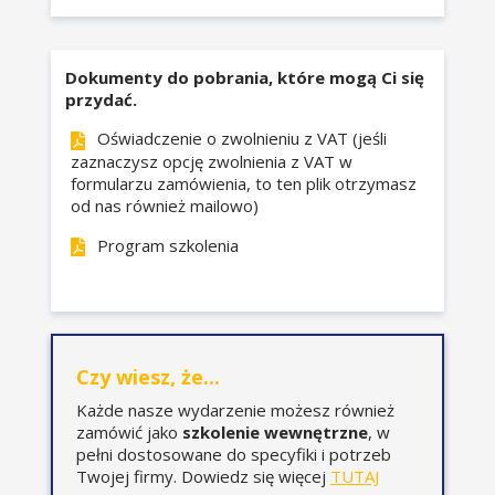
przychodów i rozchodów,
czy faktury ustrukturyzowane
wpłyną na moment rozliczenia
Dokumenty do pobrania, które mogą Ci się
kosztów?
przydać.
Oświadczenie o zwolnieniu z VAT (jeśli
Szczególne zasady rozliczania w
zaznaczysz opcję zwolnienia z VAT w
formularzu zamówienia, to ten plik otrzymasz
kosztach podatkowych
od nas również mailowo)
wynagrodzeń i umów
cywilnoprawnych oraz składek
Program szkolenia
na ubezpieczenie społeczne.
Korekty kosztu podatkowego
rozliczane wstecz i na bieżąco.
Czy wiesz, że...
Każde nasze wydarzenie możesz również
zamówić jako
szkolenie wewnętrzne
, w
pełni dostosowane do specyfiki i potrzeb
Twojej firmy. Dowiedz się więcej
TUTAJ