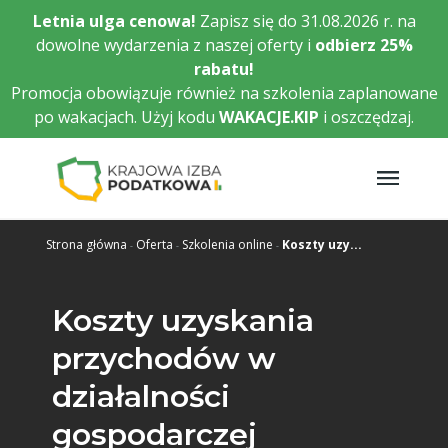
Przejdź
Letnia ulga cenowa!
Zapisz się do 31.08.2026 r. na
do
dowolne wydarzenia z naszej oferty i
odbierz
25%
głównej
rabatu!
treści
Promocja obowiązuje również na szkolenia zaplanowane
po wakacjach. Użyj kodu
WAKACJE.KIP
i oszczędzaj.
Strona główna
Oferta
Szkolenia online
Koszty uzy...
Koszty uzyskania
przychodów w
działalności
gospodarczej