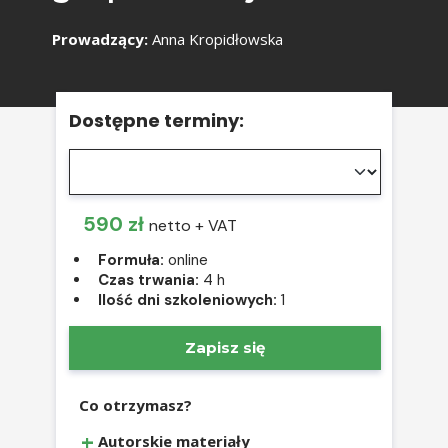
Prowadzący:
Anna Kropidłowska
Dostępne terminy:
590 zł
netto + VAT
Formuła:
online
Czas trwania:
4 h
Ilość dni szkoleniowych:
1
Zapisz się
Co otrzymasz?
Autorskie materiały