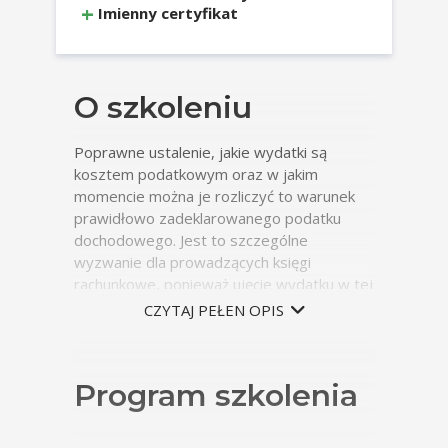
Imienny certyfikat
O szkoleniu
Poprawne ustalenie, jakie wydatki są
kosztem podatkowym oraz w jakim
momencie można je rozliczyć to warunek
prawidłowo zadeklarowanego podatku
dochodowego. Jest to szczególne
wyzwanie dla prowadzących księgi
rachunkowe, ponieważ ujęcie wydatku w tej
ewidencji nie oznacza, że w tym samym
CZYTAJ PEŁEN OPIS
czasie jest on kosztem podatkowym. Nie
ułatwiają pracy księgowemu interpretacje i
orzecznictwo sądowe, które potrafią być
Program szkolenia
ze sobą sprzeczne. Szkolenie ma na celu
pokazanie, jak mimo wszystkich tych
problemów ustalić koszty podatkowe