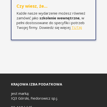
odliczenia podatku VAT w
Czy wiesz, że...
gminach m.in.: z tytułu
poczynionych inwestycji, w
Każde nasze wydarzenie możesz również
tym inwestycji zaniechanych,
zamówić jako
szkolenie wewnętrzne
, w
w związku z wniesionymi
pełni dostosowane do specyfiki i potrzeb
aportami, w związku z
Twojej firmy. Dowiedz się więcej
TUTAJ
obrotem nieruchomościami.
Realizacja inwestycji
infrastrukturalnych przez
jednostki samorządu
terytorialnego w ramach
partnerstwa publiczno-
prywatnego a kwestia
odliczania VAT.
Kwalifikowalność podatku VAT
w przypadku ubiegania się
KRAJOWA IZBA PODATKOWA
przez jednostki samorządu
terytorialnego o
jest marką:
dofinansowanie inwestycji z
IQ3 Górski, Fiedorowicz sp.j.
funduszy unijnych.