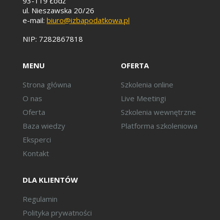
93-119 Łódź
Wytyczne MF w zakresie
ul. Nieszawska 20/26
kwalifikowalności VAT.
e-mail:
biuro@izbapodatkowa.pl
Stanowisko Komisji
NIP: 7282867818
Europejskiej w sprawie
kwalifikowalności podatku VAT.
MENU
OFERTA
Zasady ustalania i odliczania za
Strona główna
Szkolenia online
pomocą pre-proporcji i
O nas
Live Meetingi
proporcji:
Oferta
Szkolenia wewnętrzne
Jak obliczać prewskaźnik – czy
Baza wiedzy
Platforma szkoleniowa
uwzględniamy dotacja,
subwencji itp?
Eksperci
Czy pre-proporcja zwalnia
Kontakt
podatnika z obowiązku
obliczania proporcji?
DLA KLIENTÓW
Szczegółowe sposoby
obliczania pre-proporcji –
Regulamin
rozporządzenie dedykowane
Polityka prywatności
dla jednostek samorządu