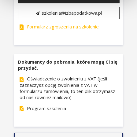
Grupa VAT w JST – czy
możliwe jest tworzenie takiej
szkolenia@izbapodatkowa.pl
struktury?
Formularz zgłoszenia na szkolenie
Zasady odliczania podatku VAT:
Zakres prawa do odliczenia i
termin do odliczenia podatku:
z wykorzystaniem
bezpośredniej alokacji, przy
Dokumenty do pobrania, które mogą Ci się
przydać.
użyciu metody
proporcjonalnego odliczenia
Oświadczenie o zwolnieniu z VAT (jeśli
czynności niedające prawa do
zaznaczysz opcję zwolnienia z VAT w
odliczenia, o zakres
formularzu zamówienia, to ten plik otrzymasz
ograniczeń w prawie do
od nas również mailowo)
odliczenia.
Program szkolenia
Finansowanie zakupu z dotacji
i realizacja projektów unijnych,
a odliczenie VAT.
Praktyczne przykłady