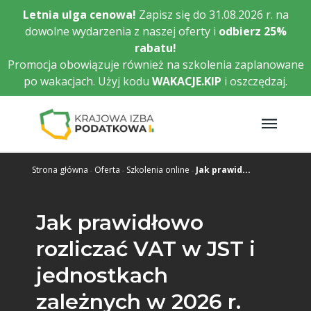
Przejdź
Letnia ulga cenowa!
Zapisz się do 31.08.2026 r. na
do
dowolne wydarzenia z naszej oferty i
odbierz
25%
głównej
rabatu!
treści
Promocja obowiązuje również na szkolenia zaplanowane
po wakacjach. Użyj kodu
WAKACJE.KIP
i oszczędzaj.
Strona główna
Oferta
Szkolenia online
Jak prawid...
Jak prawidłowo
rozliczać VAT w JST i
jednostkach
zależnych w 2026 r.