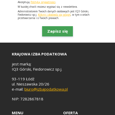
Akceptuję
Politykę prywatności
.
W każdej chwili możesz wypisać się z newslettera.
Administratorem Twoich danych osobowych jest IQ3 Górski,
Fiedorowicz sp.j.
Kliknij i dowiedz się więcej
, w tym o celach
przetwarzania i o Twoich prawach.
KRAJOWA IZBA PODATKOWA
jest marką:
IQ3 Górski, Fiedorowicz sp.j.
93-119 Łódź
ul. Nieszawska 20/26
e-mail:
biuro@izbapodatkowa.pl
NIP: 7282867818
MENU
OFERTA