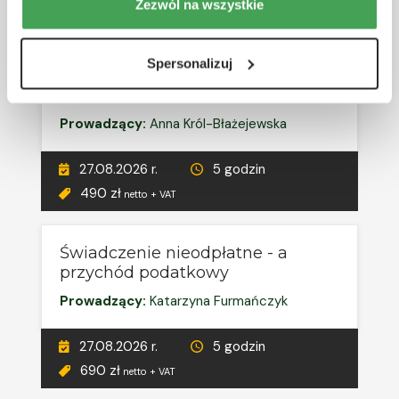
27.08.2026 r.
5 godzin
Zezwól na wszystkie
690 zł
netto + VAT
Spersonalizuj
RÓŻNE TERMINY
Środki trwałe w budowie
Prowadzący:
Anna Król-Błażejewska
27.08.2026 r.
5 godzin
490 zł
netto + VAT
Świadczenie nieodpłatne - a
przychód podatkowy
Prowadzący:
Katarzyna Furmańczyk
27.08.2026 r.
5 godzin
690 zł
netto + VAT