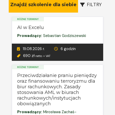
FILTRY
Znajdź szkolenie dla siebie
RÓŻNE TERMINY
AI w Excelu
Prowadzący:
Sebastian Godziszewski
19.08.2026 r.
6 godzin
690 zł
netto + VAT
RÓŻNE TERMINY
Przeciwdziałanie praniu pieniędzy
oraz finansowaniu terroryzmu dla
biur rachunkowych. Zasady
stosowania AML w biurach
rachunkowych/instytucjach
obowiązanych
Prowadzący:
Mirosława Zachaś-