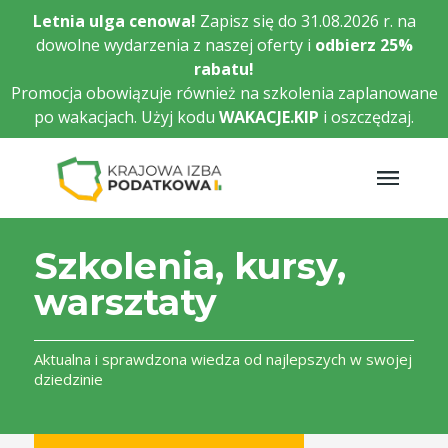
Przejdź
Letnia ulga cenowa!
Zapisz się do 31.08.2026 r. na
do
dowolne wydarzenia z naszej oferty i
odbierz
25%
głównej
rabatu!
treści
Promocja obowiązuje również na szkolenia zaplanowane
po wakacjach. Użyj kodu
WAKACJE.KIP
i oszczędzaj.
Szkolenia, kursy,
warsztaty
Aktualna i sprawdzona wiedza od najlepszych w swojej
dziedzinie