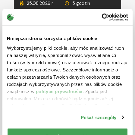
25.08.2026 r.
5 godzin
690 zł
netto + VAT
RÓŻNE TERMINY
CIT w 2026 r. – ostatnie zmiany
Niniejsza strona korzysta z plików cookie
oraz inne wybrane zagadnienia
Wykorzystujemy pliki cookie, aby móc analizować ruch
Prowadzący:
Aleksander Gniłka
na naszej witrynie, spersonalizować wyświetlane Ci
treści (w tym reklamowe) oraz oferować różnego rodzaju
26.08.2026 r.
5 godzin
funkcje społecznościowe. Szczegółowe informacje o
590 zł
netto + VAT
celach przetwarzania Twoich danych osobowych oraz
rodzajach wykorzystywanych przez nas plików cookie
RÓŻNE TERMINY
znajdziesz w
polityce prywatności
. Zgoda jest
Deregulacja i uszczelnienie VAT
dobrowolna. Możesz odmówić bądź ograniczyć jej
oraz zmiany w JPK_V7 w 2026 r. i
zakres klikając „Spersonalizuj”. Klikając „Zezwól na
2027 r.
wszystkie” wyrażasz zgodę na stosowanie przez nas
Pokaż szczegóły
plików cookie.
Prowadzący:
Michał Krawczyk