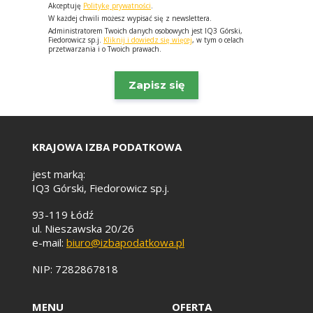
Akceptuję
Politykę prywatności
.
W każdej chwili możesz wypisać się z newslettera.
Administratorem Twoich danych osobowych jest IQ3 Górski,
Fiedorowicz sp.j.
Kliknij i dowiedz się więcej
, w tym o celach
przetwarzania i o Twoich prawach.
KRAJOWA IZBA PODATKOWA
jest marką:
IQ3 Górski, Fiedorowicz sp.j.
93-119 Łódź
ul. Nieszawska 20/26
e-mail:
biuro@izbapodatkowa.pl
NIP: 7282867818
MENU
OFERTA