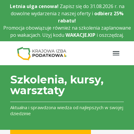
Przejdź
Letnia ulga cenowa!
Zapisz się do 31.08.2026 r. na
do
dowolne wydarzenia z naszej oferty i
odbierz
25%
głównej
rabatu!
treści
Promocja obowiązuje również na szkolenia zaplanowane
po wakacjach. Użyj kodu
WAKACJE.KIP
i oszczędzaj.
Szkolenia, kursy,
warsztaty
Aktualna i sprawdzona wiedza od najlepszych w swojej
dziedzinie