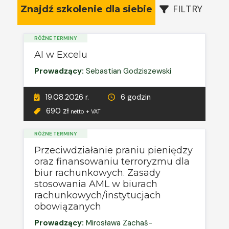
FILTRY
Znajdź szkolenie dla siebie
RÓŻNE TERMINY
AI w Excelu
Prowadzący:
Sebastian Godziszewski
19.08.2026 r.
6 godzin
690 zł
netto + VAT
RÓŻNE TERMINY
Przeciwdziałanie praniu pieniędzy
oraz finansowaniu terroryzmu dla
biur rachunkowych. Zasady
stosowania AML w biurach
rachunkowych/instytucjach
obowiązanych
Prowadzący:
Mirosława Zachaś-