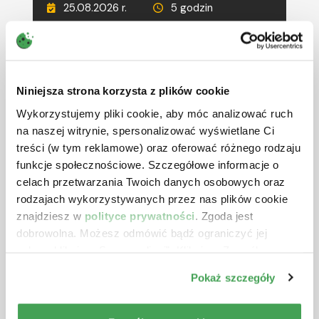
25.08.2026 r.
5 godzin
690 zł
netto + VAT
RÓŻNE TERMINY
CIT w 2026 r. – ostatnie zmiany
Niniejsza strona korzysta z plików cookie
oraz inne wybrane zagadnienia
Wykorzystujemy pliki cookie, aby móc analizować ruch
Prowadzący:
Aleksander Gniłka
na naszej witrynie, spersonalizować wyświetlane Ci
treści (w tym reklamowe) oraz oferować różnego rodzaju
26.08.2026 r.
5 godzin
funkcje społecznościowe. Szczegółowe informacje o
590 zł
netto + VAT
celach przetwarzania Twoich danych osobowych oraz
rodzajach wykorzystywanych przez nas plików cookie
RÓŻNE TERMINY
znajdziesz w
polityce prywatności
. Zgoda jest
Deregulacja i uszczelnienie VAT
dobrowolna. Możesz odmówić bądź ograniczyć jej
oraz zmiany w JPK_V7 w 2026 r. i
zakres klikając „Spersonalizuj”. Klikając „Zezwól na
2027 r.
wszystkie” wyrażasz zgodę na stosowanie przez nas
Pokaż szczegóły
plików cookie.
Prowadzący:
Michał Krawczyk