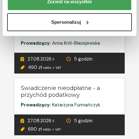
27.08.2026 r.
5 godzin
Zezwól na wszystkie
690 zł
netto + VAT
Spersonalizuj
RÓŻNE TERMINY
Środki trwałe w budowie
Prowadzący:
Anna Król-Błażejewska
27.08.2026 r.
5 godzin
490 zł
netto + VAT
Świadczenie nieodpłatne - a
przychód podatkowy
Prowadzący:
Katarzyna Furmańczyk
27.08.2026 r.
5 godzin
690 zł
netto + VAT