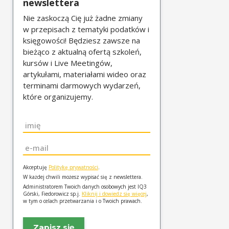
newslettera
Nie zaskoczą Cię już żadne zmiany
w przepisach z tematyki podatków i
księgowości! Będziesz zawsze na
bieżąco z aktualną ofertą szkoleń,
kursów i Live Meetingów,
artykułami, materiałami wideo oraz
terminami darmowych wydarzeń,
które organizujemy.
Imię
*
Email
*
Akceptuję
Politykę prywatności
.
W każdej chwili możesz wypisać się z newslettera.
Administratorem Twoich danych osobowych jest IQ3
Górski, Fiedorowicz sp.j.
Kliknij i dowiedz się więcej
,
w tym o celach przetwarzania i o Twoich prawach.