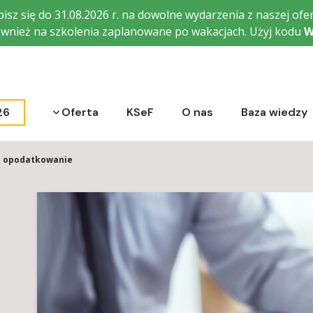
isz się do 31.08.2026 r. na dowolne wydarzenia z naszej ofer
wnież na szkolenia zaplanowane po wakacjach. Użyj kodu
W
Rozwiń menu
26
Oferta
KSeF
O nas
Baza wiedzy
ch opodatkowanie