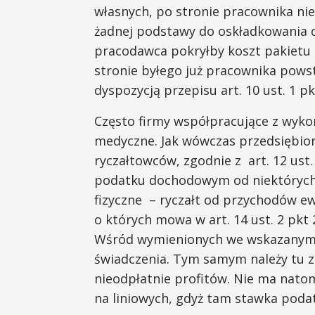
własnych, po stronie pracownika ni
żadnej podstawy do oskładkowania c
pracodawca pokryłby koszt pakietu
stronie byłego już pracownika powst
dyspozycją przepisu art. 10 ust. 1 pk
Często firmy współpracujące z wyk
medyczne. Jak wówczas przedsiębio
ryczałtowców, zgodnie z art. 12 ust.
podatku dochodowym od niektórych
fizyczne – ryczałt od przychodów 
o których mowa w art. 14 ust. 2 pk
Wśród wymienionych we wskazanym p
świadczenia. Tym samym należy tu 
nieodpłatnie profitów. Nie ma nat
na liniowych, gdyż tam stawka poda