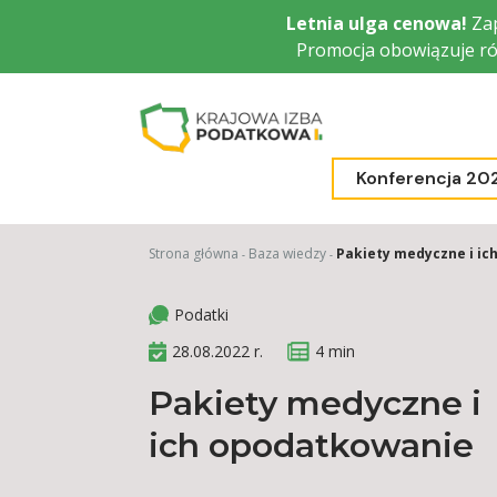
Przejdź
Letnia ulga cenowa!
Zap
do
Promocja obowiązuje ró
głównej
treści
Konferencja 20
Strona główna
Baza wiedzy
Pakiety medyczne i i
Podatki
28.08.2022 r.
4 min
Pakiety medyczne i
ich opodatkowanie