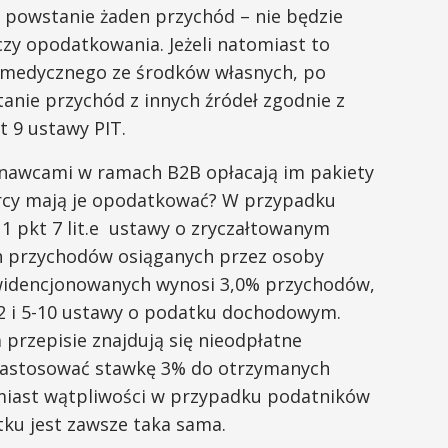
e powstanie żaden przychód – nie będzie
zy opodatkowania. Jeżeli natomiast to
 medycznego ze środków własnych, po
anie przychód z innych źródeł zgodnie z
t 9 ustawy PIT.
onawcami w ramach B2B opłacają im pakiety
rcy mają je opodatkować? W przypadku
 1 pkt 7 lit.e ustawy o zryczałtowanym
 przychodów osiąganych przez osoby
ewidencjonowanych wynosi 3,0% przychodów,
t 2 i 5-10 ustawy o podatku dochodowym.
rzepisie znajdują się nieodpłatne
zastosować stawkę 3% do otrzymanych
omiast wątpliwości w przypadku podatników
tku jest zawsze taka sama.