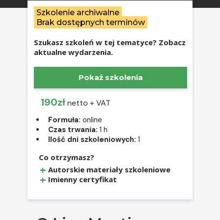
Szkolenie archiwalne
Brak dostępnych terminów
Szukasz szkoleń w tej tematyce? Zobacz
aktualne wydarzenia.
Pokaż szkolenia
190zł
netto + VAT
Formuła:
online
Czas trwania:
1 h
Ilość dni szkoleniowych:
1
Co otrzymasz?
Autorskie materiały szkoleniowe
Imienny certyfikat