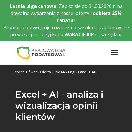
Przejdź
Letnia ulga cenowa!
Zapisz się do 31.08.2026 r. na
do
dowolne wydarzenia z naszej oferty i
odbierz
25%
głównej
rabatu!
treści
Promocja obowiązuje również na szkolenia zaplanowane
po wakacjach. Użyj kodu
WAKACJE.KIP
i oszczędzaj.
Strona główna
Oferta
Live Meetingi
Excel + AI...
Excel + AI - analiza i
wizualizacja opinii
klientów