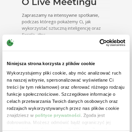
O Live Meetingu
Zapraszamy na intensywne spotkanie,
podczas którego pokażemy Ci, jak
wykorzystać sztuczną inteligencję oraz
Excela, aby:
automatycznie analizować setki opinii
tekstowych,
wydobywać z nich kluczowe tematy,
CZYTAJ PEŁEN OPIS
Niniejsza strona korzysta z plików cookie
takie jak klasyfikacja sentymentu opinii,
kategoryzowanie,
Wykorzystujemy pliki cookie, aby móc analizować ruch
Chcesz zapisać się na Live Meeting
przekładać dane na czytelne
na naszej witrynie, spersonalizować wyświetlane Ci
telefonicznie lub mailowo?
wizualizacje, które wspierają
treści (w tym reklamowe) oraz oferować różnego rodzaju
Zadzwoń do naszego konsultanta lub wyślij
podejmowanie decyzji.
funkcje społecznościowe. Szczegółowe informacje o
mailem wypełniony formularz zgłoszeniowy.
celach przetwarzania Twoich danych osobowych oraz
Na naszym Live Meetingu omówimy
rodzajach wykorzystywanych przez nas plików cookie
praktyczne zastosowanie AI (np. GEMINI)
(42) 235 31 95
do przetwarzania tekstów, porządkowanie
znajdziesz w
polityce prywatności
. Zgoda jest
i kategoryzowanie opinii w Excelu, a także
dobrowolna. Możesz odmówić bądź ograniczyć jej
szkolenia@izbapodatkowa.pl
tworzenie przejrzystych wykresów oraz
zakres klikając „Spersonalizuj”. Klikając „Zezwól na