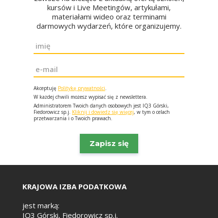
kursów i Live Meetingów, artykułami,
materiałami wideo oraz terminami
darmowych wydarzeń, które organizujemy.
Imię
*
Email
*
Akceptuję
Politykę prywatności
.
W każdej chwili możesz wypisać się z newslettera.
Administratorem Twoich danych osobowych jest IQ3 Górski,
Fiedorowicz sp.j.
Kliknij i dowiedz się więcej
, w tym o celach
przetwarzania i o Twoich prawach.
KRAJOWA IZBA PODATKOWA
jest marką:
IQ3 Górski, Fiedorowicz sp.j.