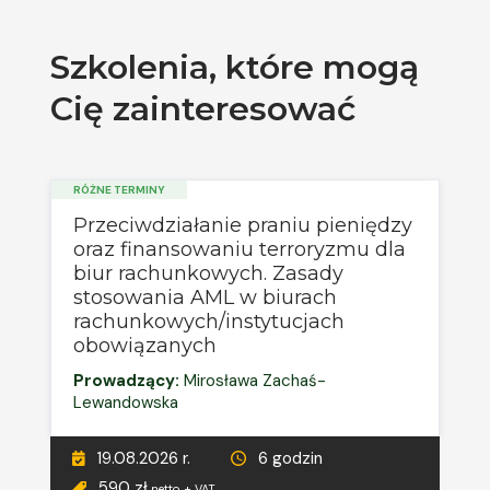
Szkolenia, które mogą
Cię zainteresować
RÓŻNE TERMINY
Przeciwdziałanie praniu pieniędzy
oraz finansowaniu terroryzmu dla
biur rachunkowych. Zasady
stosowania AML w biurach
rachunkowych/instytucjach
obowiązanych
Prowadzący:
Mirosława Zachaś-
Lewandowska
19.08.2026 r.
6 godzin
590 zł
netto + VAT