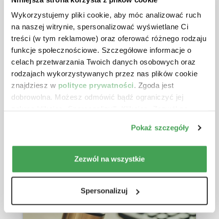
Wykorzystujemy pliki cookie, aby móc analizować ruch
na naszej witrynie, spersonalizować wyświetlane Ci
treści (w tym reklamowe) oraz oferować różnego rodzaju
funkcje społecznościowe. Szczegółowe informacje o
celach przetwarzania Twoich danych osobowych oraz
rodzajach wykorzystywanych przez nas plików cookie
znajdziesz w
polityce prywatności
. Zgoda jest
Data publikacji: 30.07.2026 r.
dobrowolna. Możesz odmówić bądź ograniczyć jej
Zakup samochodu od pracodawcy
zakres klikając „Spersonalizuj”. Klikając „Zezwól na
po atrakcyjnej cenie, czy zawsze
wszystkie” wyrażasz zgodę na stosowanie przez nas
Pokaż szczegóły
korzystne?
plików cookie.
Zezwól na wszystkie
Czytaj więcej
Spersonalizuj