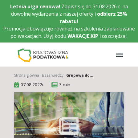
Przejdź
Letnia ulga cenowa!
Zapisz się do 31.08.2026 r. na
do
dowolne wydarzenia z naszej oferty i
odbierz
25%
głównej
rabatu!
treści
Promocja obowiązuje również na szkolenia zaplanowane
po wakacjach. Użyj kodu
WAKACJE.KIP
i oszczędzaj.
Strona główna
Baza wiedzy
Grupowa do...
07.08.2022r.
3 min