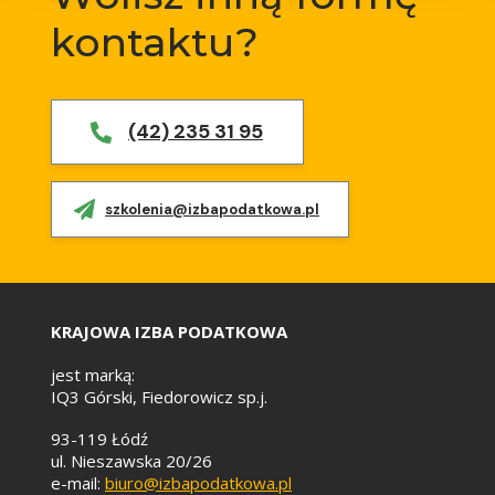
kontaktu?
(42) 235 31 95
szkolenia@izbapodatkowa.pl
KRAJOWA IZBA PODATKOWA
jest marką:
IQ3 Górski, Fiedorowicz sp.j.
93-119 Łódź
ul. Nieszawska 20/26
e-mail:
biuro@izbapodatkowa.pl