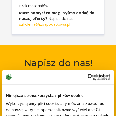
Brak materiałów.
Masz pomysł co moglibyśmy dodać do
naszej oferty?
Napisz do nas:
szkolenia@izbapodatkowa.pl
Napisz do nas!
Chcesz z nami porozmawiać? Masz pytanie o nasze
szkolenia czy inne usługi?
Skorzystaj z formularza i napisz do nas!
Wszelkie opinie dotyczące naszych szkoleń
prosimy kierować na adres e-mail
Niniejsza strona korzysta z plików cookie
opinie@izbapodatkowa.
pl
Wykorzystujemy pliki cookie, aby móc analizować ruch
na naszej witrynie, spersonalizować wyświetlane Ci
I
treści (w tym reklamowe) oraz oferować różnego rodzaju