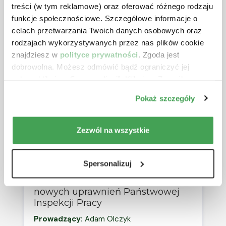
treści (w tym reklamowe) oraz oferować różnego rodzaju
690 zł
netto + VAT
funkcje społecznościowe. Szczegółowe informacje o
celach przetwarzania Twoich danych osobowych oraz
NOWOŚĆ
rodzajach wykorzystywanych przez nas plików cookie
AI Act oraz regulacja sztucznej
znajdziesz w
polityce prywatności
. Zgoda jest
inteligencji w praktyce i jej
dobrowolna. Możesz odmówić bądź ograniczyć jej
konsekwencje dla biznesu
zakres klikając „Spersonalizuj”. Klikając „Zezwól na
Prowadzący:
Adam Olczyk
wszystkie” wyrażasz zgodę na stosowanie przez nas
Pokaż szczegóły
plików cookie.
29.10.2026 r.
5 godzin
690 zł
netto + VAT
Zezwól na wszystkie
Kontrakty B2B bez ryzyka -
Spersonalizuj
tworzenie dobrych praktyk i umów
ze współpracownikami w świetle
nowych uprawnień Państwowej
Inspekcji Pracy
Prowadzący:
Adam Olczyk