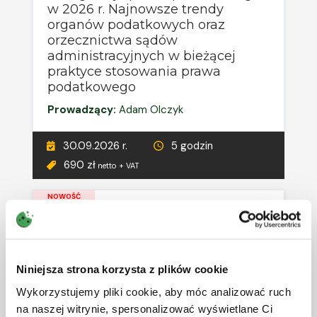
wspiera osoby przygotowujące się do zdania
w 2026 r. Najnowsze trendy
egzaminu na doradcę podatkowego. Sekretarz
organów podatkowych oraz
redakcji międzynarodowego czasopisma
orzecznictwa sądów
podatkowego Analizy i Studia CASP.
administracyjnych w bieżącej
praktyce stosowania prawa
podatkowego
Prowadzący:
Adam Olczyk
30.09.2026 r.
5 godzin
690 zł
netto + VAT
NOWOŚĆ
Podatek od nieruchomości po
zmianach – najnowsze
interpretacje i orzecznictwo
Niniejsza strona korzysta z plików cookie
Prowadzący:
Adam Olczyk
Wykorzystujemy pliki cookie, aby móc analizować ruch
na naszej witrynie, spersonalizować wyświetlane Ci
05.10.2026 r.
5 godzin