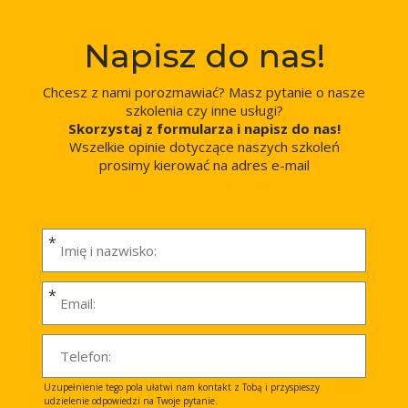
Napisz do nas!
Chcesz z nami porozmawiać? Masz pytanie o nasze
szkolenia czy inne usługi?
Skorzystaj z formularza i napisz do nas!
Wszelkie opinie dotyczące naszych szkoleń
prosimy kierować na adres e-mail
opinie@izbapodatkowa.
pl
I
m
i
E
ę
-
i
m
P
n
a
h
a
i
o
Uzupełnienie tego pola ułatwi nam kontakt z Tobą i przyspieszy
z
l
udzielenie odpowiedzi na Twoje pytanie.