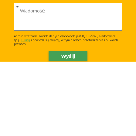
n
w
*
W
e
i
i
s
a
k
d
o
o
Administratorem Twoich danych osobowych jest IQ3 Górski, Fiedorowicz
*
sp.j.
Kliknij
i dowiedz się więcej, w tym o celach przetwarzania i o Twoich
m
prawach.
o
ś
ć
*
Wolisz inną formę
kontaktu?
(42) 235 31 95