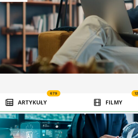
679
12
ARTYKUŁY
FILMY