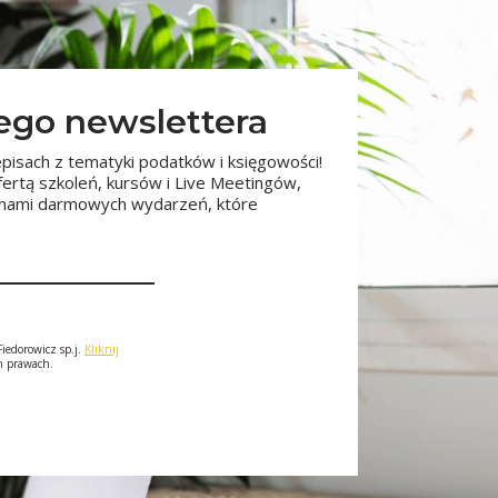
zego newslettera
pisach z tematyki podatków i księgowości!
fertą szkoleń, kursów i Live Meetingów,
minami darmowych wydarzeń, które
iedorowicz sp.j.
Kliknij
ch prawach.