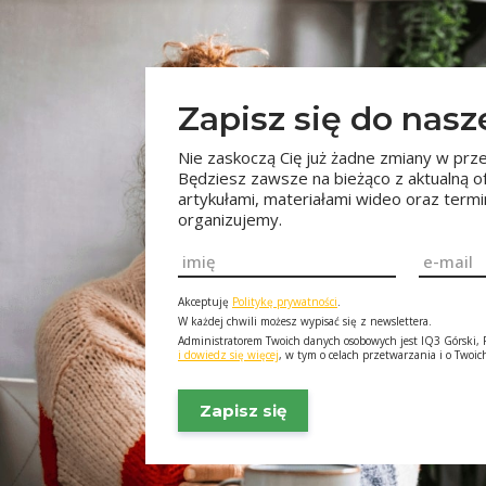
Zapisz się do nas
Nie zaskoczą Cię już żadne zmiany w prze
Będziesz zawsze na bieżąco z aktualną o
artykułami, materiałami wideo oraz ter
organizujemy.
Imię
Email
*
*
Akceptuję
Politykę prywatności
.
W każdej chwili możesz wypisać się z newslettera.
Administratorem Twoich danych osobowych jest IQ3 Górski, F
i dowiedz się więcej
, w tym o celach przetwarzania i o Twoi