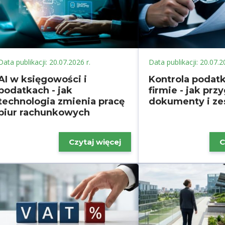
Data publikacji: 20.07.2026 r.
Data publikacji: 20.07.2
AI w księgowości i
Kontrola podat
podatkach - jak
firmie - jak pr
technologia zmienia pracę
dokumenty i ze
biur rachunkowych
Czytaj więcej
C