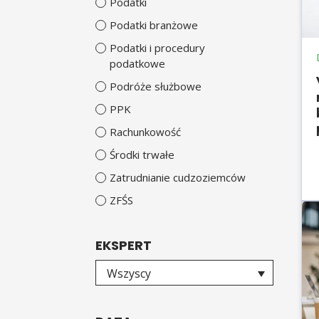
Podatki
Podatki branżowe
Podatki i procedury
podatkowe
Podróże służbowe
PPK
Rachunkowość
Środki trwałe
Zatrudnianie cudzoziemców
ZFŚS
EKSPERT
Wybierz eksperta
Wszyscy