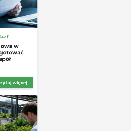
026 r.
kowa w
zygotować
spół
zytaj więcej