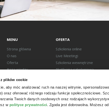
MENU
OFERTA
Strona główna
Szkolenia online
O nas
Live Meetingi
Oferta
Szkolenia wewnętrzne
Baza wiedzy
Platforma szkoleniowa
Eksperci
 z plików cookie
Kontakt
ie, aby móc analizować ruch na naszej witrynie, spersonalizow
we) oraz oferować różnego rodzaju funkcje społecznościowe. S
twarzania Twoich danych osobowych oraz rodzajach wykorzysty
iesz w
polityce prywatności
. Zgoda jest dobrowolna. Możesz o