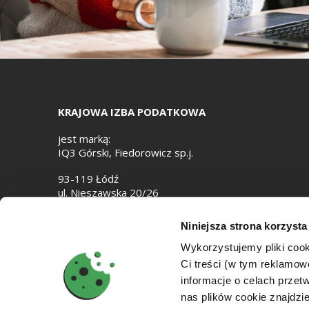
KRAJOWA IZBA PODATKOWA
jest marką:
IQ3 Górski, Fiedorowicz sp.j.
93-119 Łódź
ul. Nieszawska 20/26
e-mail:
biuro@izbapodatkowa.pl
Niniejsza strona korzysta
NIP: 7282867818
Wykorzystujemy pliki cook
Ci treści (w tym reklamo
informacje o celach prze
nas plików cookie znajdz