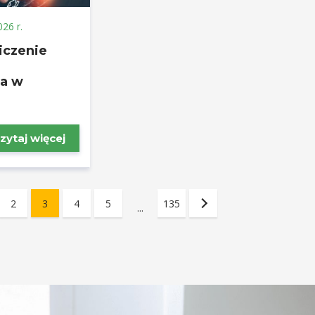
026 r.
iczenie
a w
zytaj więcej
2
3
4
5
135
...