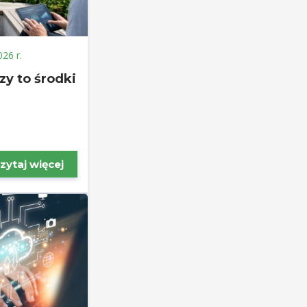
026 r.
zy to środki
zytaj więcej