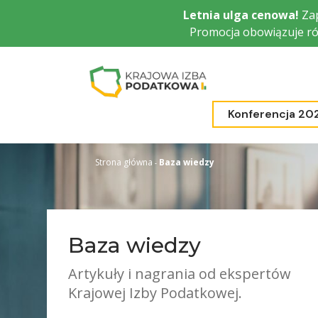
Przejdź
Letnia ulga cenowa!
Zap
do
Promocja obowiązuje ró
głównej
treści
Konferencja 20
Strona główna
Baza wiedzy
Baza wiedzy
Artykuły i nagrania od ekspertów
Krajowej Izby Podatkowej.