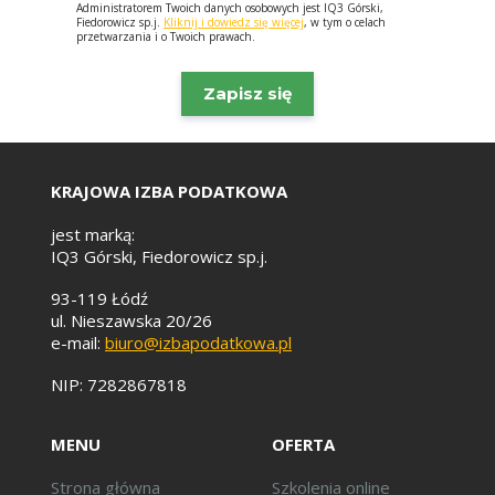
Administratorem Twoich danych osobowych jest IQ3 Górski,
Fiedorowicz sp.j.
Kliknij i dowiedz się więcej
, w tym o celach
przetwarzania i o Twoich prawach.
KRAJOWA IZBA PODATKOWA
jest marką:
IQ3 Górski, Fiedorowicz sp.j.
93-119 Łódź
ul. Nieszawska 20/26
e-mail:
biuro@izbapodatkowa.pl
NIP: 7282867818
MENU
OFERTA
Strona główna
Szkolenia online