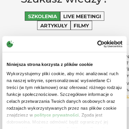
SZKOLENIA
LIVE MEETINGI
ARTYKUŁY
FILMY
1
z 0
Nie znaleźliśmy wyników zgodnych z
N
Twoimi kryteriami wyszukiwania. Zmień
T
Niniejsza strona korzysta z plików cookie
filtry lub przejdź do innego rodzaju
f
Wykorzystujemy pliki cookie, aby móc analizować ruch
materiałów.
m
na naszej witrynie, spersonalizować wyświetlane Ci
Masz pomysł co moglibyśmy dodać do
M
treści (w tym reklamowe) oraz oferować różnego rodzaju
naszej oferty?
Napisz do nas:
n
funkcje społecznościowe. Szczegółowe informacje o
szkolenia@izbapodatkowa.pl
s
celach przetwarzania Twoich danych osobowych oraz
rodzajach wykorzystywanych przez nas plików cookie
znajdziesz w
polityce prywatności
. Zgoda jest
Przejdź do pełnej listy szkoleń
dobrowolna. Możesz odmówić bądź ograniczyć jej
zakres klikając „Spersonalizuj”. Klikając „Zezwól na