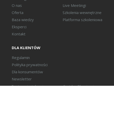
O nas
Live Meetingi
Oferta
Szkolenia wewnętrzne
Baza wiedzy
Platforma szkoleniowa
Eksperci
Kontakt
DLA KLIENTÓW
Regulamin
Polityka prywatności
Dla konsumentów
Newsletter
Ta strona jest chroniona przez reCaptcha. Obowiązują
zasady
polityki prywatności
Google oraz
warunki
korzystania
z usług Google.
2026 © Copyright izbapodatkowa.pl