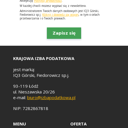
Akceptuję
Politykę prywatności
.
W każdej chwili możesz wypisać się z newslettera.
Administratorem Twoich danych osobowych jest IQ3 Górski,
Fiedorowicz sp.j.
Kliknij i dowiedz się więcej
, w tym o celach
przetwarzania i o Twoich prawach.
KRAJOWA IZBA PODATKOWA
jest marką:
IQ3 Górski, Fiedorowicz sp.j.
93-119 Łódź
ul. Nieszawska 20/26
e-mail:
biuro@izbapodatkowa.pl
NIP: 7282867818
MENU
OFERTA