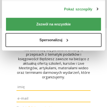
Przejdź do pełnej listy szkoleń
wszystkie” wyrażasz zgodę na stosowanie przez nas
Pokaż szczegóły
plików cookie.
Zezwól na wszystkie
Zapisz się do naszego
Spersonalizuj
newslettera
Nie zaskoczą Cię już żadne zmiany w
przepisach z tematyki podatków i
księgowości! Będziesz zawsze na bieżąco z
aktualną ofertą szkoleń, kursów i Live
Meetingów, artykułami, materiałami wideo
oraz terminami darmowych wydarzeń, które
organizujemy.
Imię
*
Email
*