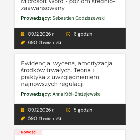
Microsoft Word - poziom średnio-
zaawansowany
Prowadzący:
Sebastian Godziszewski
09.12.2026 r.
6 godzin
690 zł
netto + VAT
Ewidencja, wycena, amortyzacja
środków trwałych. Teoria i
praktyka z uwzględnieniem
najnowszych regulacji
Prowadzący:
Anna Król-Błażejewska
09.12.2026 r.
5 godzin
590 zł
netto + VAT
NOWOŚĆ