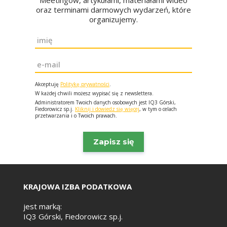
Meetingów, artykułami, materiałami wideo
oraz terminami darmowych wydarzeń, które
organizujemy.
Imię
*
Email
*
Akceptuję
Politykę prywatności
.
W każdej chwili możesz wypisać się z newslettera.
Administratorem Twoich danych osobowych jest IQ3 Górski,
Fiedorowicz sp.j.
Kliknij i dowiedz się więcej
, w tym o celach
przetwarzania i o Twoich prawach.
KRAJOWA IZBA PODATKOWA
jest marką:
IQ3 Górski, Fiedorowicz sp.j.