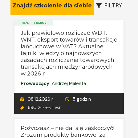
FILTRY
Znajdź szkolenie dla siebie
RÓŻNE TERMINY
Jak prawidłowo rozliczać WDT,
WNT, eksport towarów i transakcje
łańcuchowe w VAT? Aktualne
tajniki wiedzy o najnowszych
zasadach rozliczania towarowych
transakcjach międzynarodowych
w 2026 r.
Prowadzący:
Andrzej Malenta
08.12.2026 r.
5 godzin
690 zł
netto + VAT
Pożyczasz – nie daj się zaskoczyć!
Zrozum produkty bankowe, za