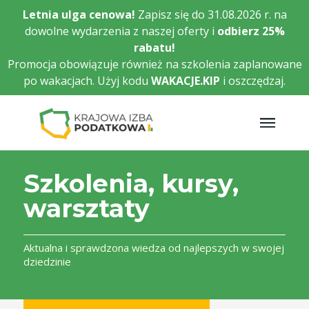
Przejdź
Letnia ulga cenowa!
Zapisz się do 31.08.2026 r. na
do
dowolne wydarzenia z naszej oferty i
odbierz
25%
głównej
rabatu!
treści
Promocja obowiązuje również na szkolenia zaplanowane
po wakacjach. Użyj kodu
WAKACJE.KIP
i oszczędzaj.
Szkolenia, kursy,
warsztaty
Aktualna i sprawdzona wiedza od najlepszych w swojej
dziedzinie