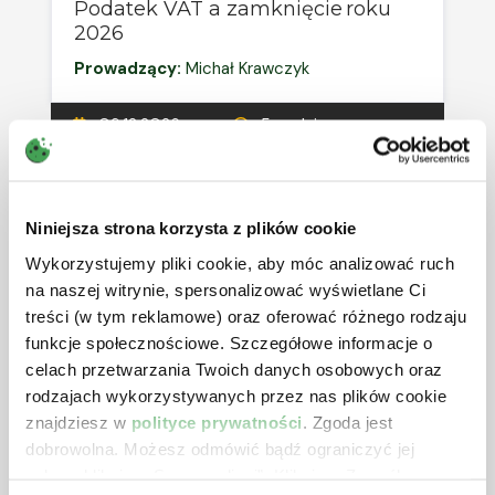
Podatek VAT a zamknięcie roku
2026
Prowadzący:
Michał Krawczyk
09.12.2026 r.
5 godzin
690 zł
netto + VAT
Akcja Bilans 2026 r.
Niniejsza strona korzysta z plików cookie
Wykorzystujemy pliki cookie, aby móc analizować ruch
Prowadzący:
Janusz Budzyński
na naszej witrynie, spersonalizować wyświetlane Ci
treści (w tym reklamowe) oraz oferować różnego rodzaju
10.12.2026 r.
5 godzin
funkcje społecznościowe. Szczegółowe informacje o
690 zł
netto + VAT
celach przetwarzania Twoich danych osobowych oraz
rodzajach wykorzystywanych przez nas plików cookie
RÓŻNE TERMINY
znajdziesz w
polityce prywatności
. Zgoda jest
Deregulacja i uszczelnienie VAT
dobrowolna. Możesz odmówić bądź ograniczyć jej
oraz zmiany w JPK_V7 w 2026 r. i
zakres klikając „Spersonalizuj”. Klikając „Zezwól na
2027 r.