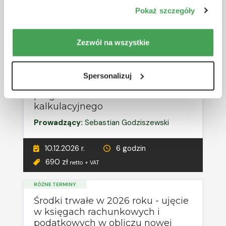
wszystkie” wyrażasz zgodę na stosowanie przez nas
Prowadzący:
Michał Krawczyk
Pokaż szczegóły
plików cookie.
10.12.2026 r.
5 godzin
Zezwól na wszystkie
690 zł
netto + VAT
Spersonalizuj
Microsoft Excel VBA -
programowanie arkusza
kalkulacyjnego
Prowadzący:
Sebastian Godziszewski
10.12.2026 r.
6 godzin
690 zł
netto + VAT
RÓŻNE TERMINY
Środki trwałe w 2026 roku - ujęcie
w księgach rachunkowych i
podatkowych w obliczu nowej