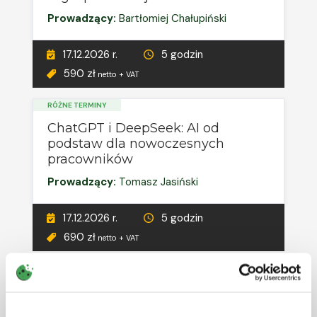
Prowadzący:
Bartłomiej Chałupiński
17.12.2026 r.
5 godzin
590 zł
netto + VAT
RÓŻNE TERMINY
ChatGPT i DeepSeek: AI od
podstaw dla nowoczesnych
pracowników
Prowadzący:
Tomasz Jasiński
17.12.2026 r.
5 godzin
690 zł
netto + VAT
RÓŻNE TERMINY
Delegacje, rozliczenia krajowych i
zagranicznych podróży