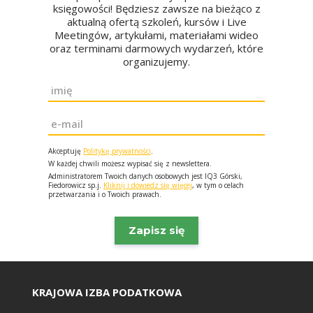
księgowości! Będziesz zawsze na bieżąco z
aktualną ofertą szkoleń, kursów i Live
Meetingów, artykułami, materiałami wideo
oraz terminami darmowych wydarzeń, które
organizujemy.
Imię
*
Email
*
Akceptuję
Politykę prywatności
.
W każdej chwili możesz wypisać się z newslettera.
Administratorem Twoich danych osobowych jest IQ3 Górski,
Fiedorowicz sp.j.
Kliknij i dowiedz się więcej
, w tym o celach
przetwarzania i o Twoich prawach.
KRAJOWA IZBA PODATKOWA