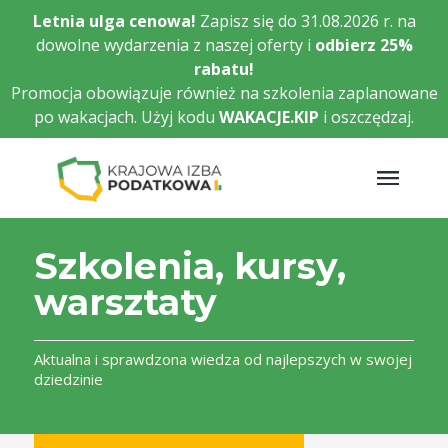
Przejdź
Letnia ulga cenowa!
Zapisz się do 31.08.2026 r. na
do
dowolne wydarzenia z naszej oferty i
odbierz
25%
głównej
rabatu!
treści
Promocja obowiązuje również na szkolenia zaplanowane
po wakacjach. Użyj kodu
WAKACJE.KIP
i oszczędzaj.
Szkolenia, kursy,
warsztaty
Aktualna i sprawdzona wiedza od najlepszych w swojej
dziedzinie