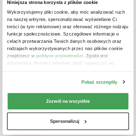
służbowych i osób niebędących
Niniejsza strona korzysta z plików cookie
pracownikami w 2026 r.
Wykorzystujemy pliki cookie, aby móc analizować ruch
Konsekwencje na gruncie PIT, CIT,
na naszej witrynie, spersonalizować wyświetlane Ci
VAT, ZUS
treści (w tym reklamowe) oraz oferować różnego rodzaju
Prowadzący:
Aleksander Gniłka
funkcje społecznościowe. Szczegółowe informacje o
celach przetwarzania Twoich danych osobowych oraz
18.12.2026 r.
5 godzin
rodzajach wykorzystywanych przez nas plików cookie
znajdziesz w
590 zł
polityce prywatności
. Zgoda jest
netto + VAT
dobrowolna. Możesz odmówić bądź ograniczyć jej
zakres klikając „Spersonalizuj”. Klikając „Zezwól na
RÓŻNE TERMINY
wszystkie” wyrażasz zgodę na stosowanie przez nas
Księgowość fundacji rodzinnej w
Pokaż szczegóły
plików cookie.
2026 roku
Prowadzący:
dr Małgorzata Rzeszutek
Zezwól na wszystkie
18.12.2026 r.
5 godzin
590 zł
netto + VAT
Spersonalizuj
NOWOŚĆ