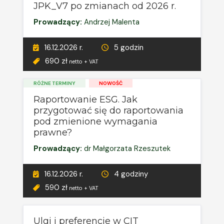
JPK_V7 po zmianach od 2026 r.
Prowadzący:
Andrzej Malenta
16.12.2026 r.
5 godzin
690 zł
netto + VAT
RÓŻNE TERMINY
NOWOŚĆ
Raportowanie ESG. Jak
przygotować się do raportowania
pod zmienione wymagania
prawne?
Prowadzący:
dr Małgorzata Rzeszutek
16.12.2026 r.
4 godziny
590 zł
netto + VAT
Ulgi i preferencje w CIT