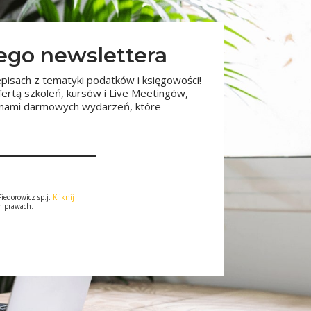
zego newslettera
pisach z tematyki podatków i księgowości!
fertą szkoleń, kursów i Live Meetingów,
minami darmowych wydarzeń, które
iedorowicz sp.j.
Kliknij
ch prawach.