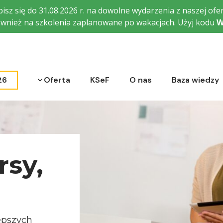
isz się do 31.08.2026 r. na dowolne wydarzenia z naszej ofer
wnież na szkolenia zaplanowane po wakacjach. Użyj kodu
W
Rozwiń menu
26
Oferta
KSeF
O nas
Baza wiedzy
rsy,
epszych