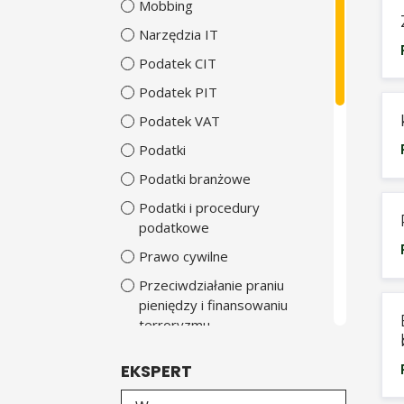
Mobbing
Narzędzia IT
Podatek CIT
Podatek PIT
Podatek VAT
Podatki
Podatki branżowe
Podatki i procedury
podatkowe
Prawo cywilne
Przeciwdziałanie praniu
pieniędzy i finansowaniu
terroryzmu
Psychologia
EKSPERT
Rachunkowość
Wybierz eksperta