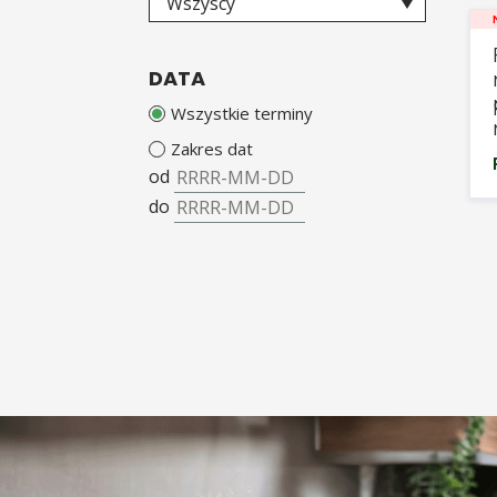
Wszyscy
Rozwój osobisty
Skarbnica rodzica
DATA
Środki trwałe
Wszystkie terminy
TSL i gospodarka
magazynowa
Zakres dat
od
Wynagrodzenia i potrącenia z
wynagrodzeń
do
Zatrudnianie cudzoziemców
ZFŚS