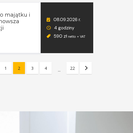
o majątku i
08.09.2026 r.
ajnowsza
ji
4 godziny
590 zł
netto + VAT
1
2
3
4
22
...