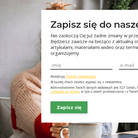
Zapisz się do nas
Nie zaskoczą Cię już żadne zmiany w prze
Będziesz zawsze na bieżąco z aktualną o
artykułami, materiałami wideo oraz ter
organizujemy.
Imię
Email
*
*
Akceptuję
Politykę prywatności
.
W każdej chwili możesz wypisać się z newslettera.
Administratorem Twoich danych osobowych jest IQ3 Górski, F
i dowiedz się więcej
, w tym o celach przetwarzania i o Twoi