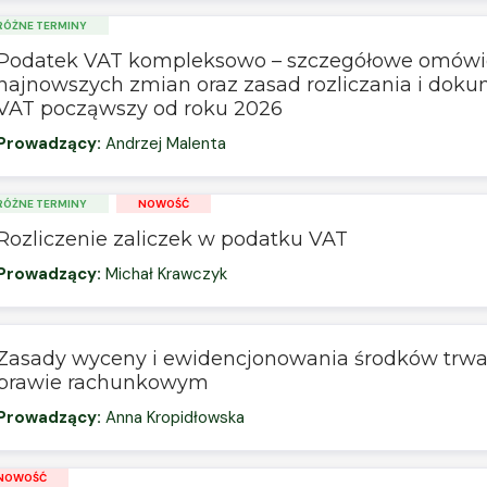
RÓŻNE TERMINY
Podatek VAT kompleksowo – szczegółowe omówi
najnowszych zmian oraz zasad rozliczania i dok
VAT począwszy od roku 2026
Prowadzący:
Andrzej Malenta
RÓŻNE TERMINY
NOWOŚĆ
Rozliczenie zaliczek w podatku VAT
Prowadzący:
Michał Krawczyk
Zasady wyceny i ewidencjonowania środków trwa
prawie rachunkowym
Prowadzący:
Anna Kropidłowska
NOWOŚĆ