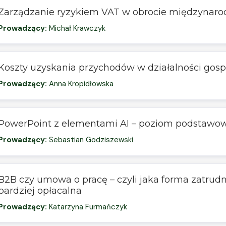
Zarządzanie ryzykiem VAT w obrocie międzyna
Prowadzący:
Michał Krawczyk
Koszty uzyskania przychodów w działalności gos
Prowadzący:
Anna Kropidłowska
PowerPoint z elementami AI – poziom podstawo
Prowadzący:
Sebastian Godziszewski
B2B czy umowa o pracę – czyli jaka forma zatrudni
bardziej opłacalna
Prowadzący:
Katarzyna Furmańczyk