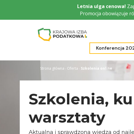
Przejdź
Letnia ulga cenowa!
Zap
do
Promocja obowiązuje ró
głównej
treści
Konferencja 20
Strona główna
Oferta
Szkolenia online
Szkolenia, ku
warsztaty
Aktualna i sprawdzona wiedza od najl