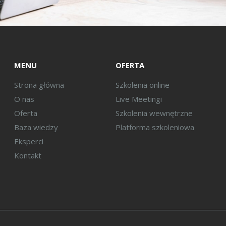
MENU
OFERTA
Strona główna
Szkolenia online
O nas
Live Meetingi
Oferta
Szkolenia wewnętrzne
Baza wiedzy
Platforma szkoleniowa
Eksperci
Kontakt