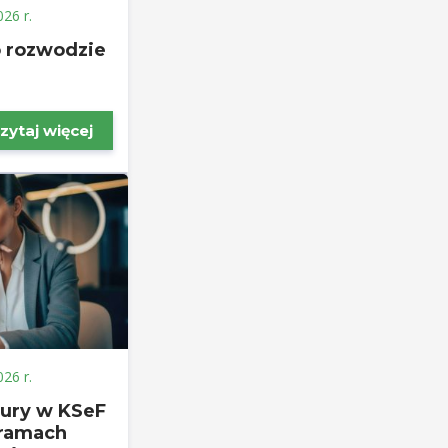
026 r.
o rozwodzie
zytaj więcej
026 r.
tury w KSeF
 ramach