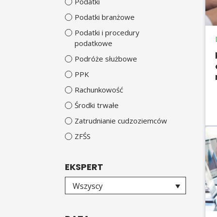
Podatki
Podatki branżowe
Podatki i procedury
podatkowe
Podróże służbowe
PPK
Rachunkowość
Środki trwałe
Zatrudnianie cudzoziemców
ZFŚS
EKSPERT
Wybierz eksperta
Wszyscy