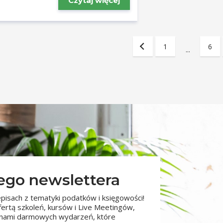
Czytaj więcej
1
6
...
zego newslettera
pisach z tematyki podatków i księgowości!
fertą szkoleń, kursów i Live Meetingów,
minami darmowych wydarzeń, które