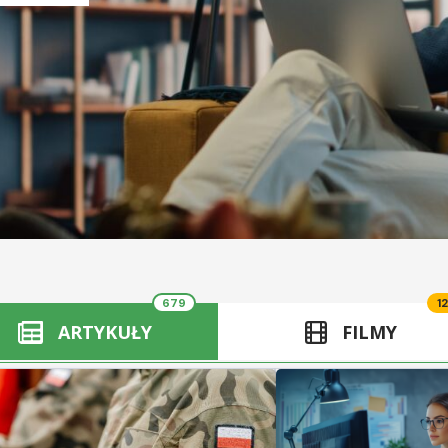
679
12
ARTYKUŁY
FILMY