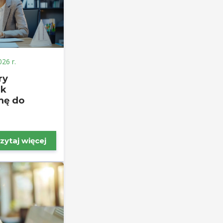
026 r.
ry
ak
mę do
zytaj więcej