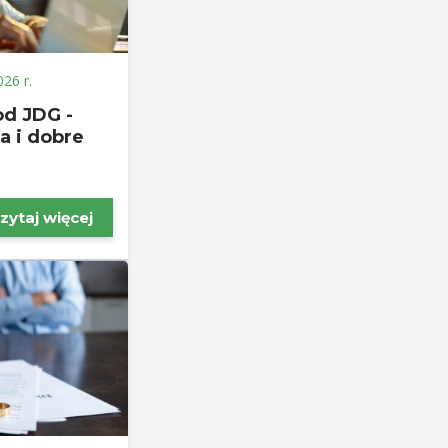
026 r.
od JDG -
a i dobre
zytaj więcej