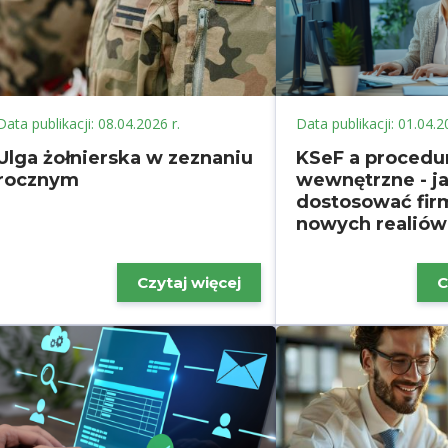
Data publikacji: 08.04.2026 r.
Data publikacji: 01.04.2
Ulga żołnierska w zeznaniu
KSeF a procedu
rocznym
wewnętrzne - j
dostosować fir
nowych realiów
Czytaj więcej
C