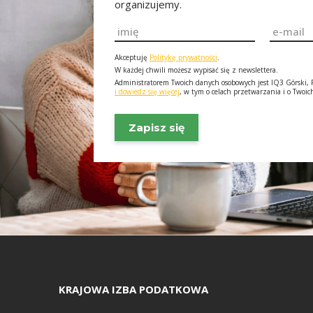
organizujemy.
Imię
Email
*
*
Akceptuję
Politykę prywatności
.
W każdej chwili możesz wypisać się z newslettera.
Administratorem Twoich danych osobowych jest IQ3 Górski, F
i dowiedz się więcej
, w tym o celach przetwarzania i o Twoi
KRAJOWA IZBA PODATKOWA