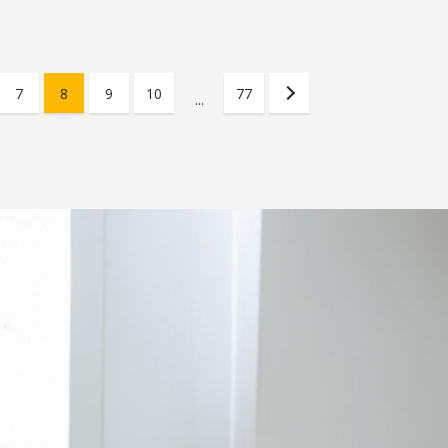
7
8
9
10
77
...