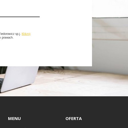
iedorowicz sp.j.
Kliknij
ch prawach.
MENU
OFERTA