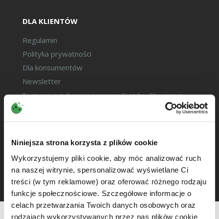
DLA KLIENTÓW
Regulamin
Polityka prywatności
Dla konsumentów
Newsletter
Ta strona jest chroniona przez reCaptcha. Obowiązują
zasady
polityki prywatności
Google oraz
warunki
korzystania
z usług Google.
2026 © Copyright izbapodatkowa.pl
Niniejsza strona korzysta z plików cookie
Wykorzystujemy pliki cookie, aby móc analizować ruch
na naszej witrynie, spersonalizować wyświetlane Ci
treści (w tym reklamowe) oraz oferować różnego rodzaju
funkcje społecznościowe. Szczegółowe informacje o
celach przetwarzania Twoich danych osobowych oraz
rodzajach wykorzystywanych przez nas plików cookie