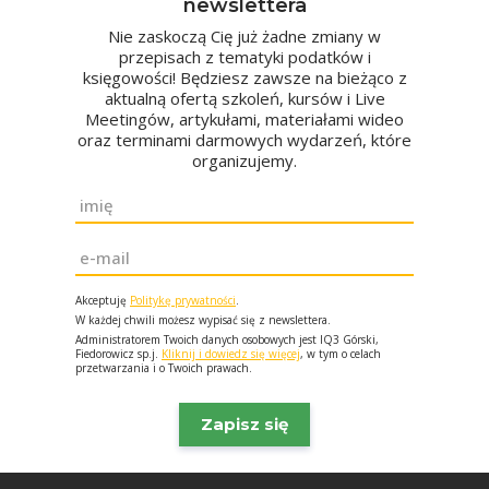
newslettera
Nie zaskoczą Cię już żadne zmiany w
przepisach z tematyki podatków i
księgowości! Będziesz zawsze na bieżąco z
aktualną ofertą szkoleń, kursów i Live
Meetingów, artykułami, materiałami wideo
oraz terminami darmowych wydarzeń, które
organizujemy.
Imię
*
Email
*
Akceptuję
Politykę prywatności
.
W każdej chwili możesz wypisać się z newslettera.
Administratorem Twoich danych osobowych jest IQ3 Górski,
Fiedorowicz sp.j.
Kliknij i dowiedz się więcej
, w tym o celach
przetwarzania i o Twoich prawach.