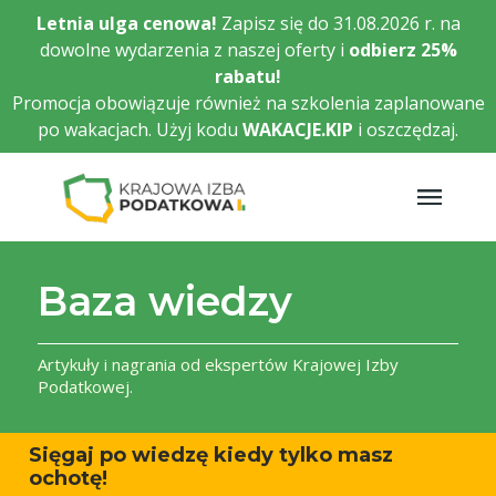
Przejdź
Letnia ulga cenowa!
Zapisz się do 31.08.2026 r. na
do
dowolne wydarzenia z naszej oferty i
odbierz
25%
głównej
rabatu!
treści
Promocja obowiązuje również na szkolenia zaplanowane
po wakacjach. Użyj kodu
WAKACJE.KIP
i oszczędzaj.
Baza wiedzy
Artykuły i nagrania od ekspertów Krajowej Izby
Podatkowej.
Sięgaj po wiedzę kiedy tylko masz
ochotę!