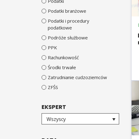
Podatki
Podatki branżowe
Podatki i procedury
podatkowe
Podróże służbowe
PPK
Rachunkowość
Środki trwałe
Zatrudnianie cudzoziemców
ZFŚS
EKSPERT
Wybierz eksperta
Wszyscy