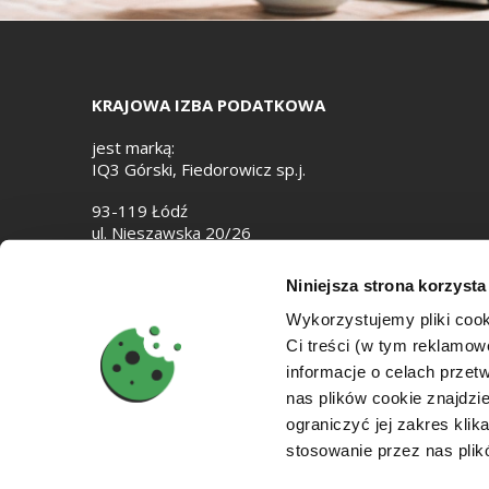
KRAJOWA IZBA PODATKOWA
jest marką:
IQ3 Górski, Fiedorowicz sp.j.
93-119 Łódź
ul. Nieszawska 20/26
e-mail:
biuro@izbapodatkowa.pl
Niniejsza strona korzysta
NIP: 7282867818
Wykorzystujemy pliki cook
Ci treści (w tym reklamo
informacje o celach prze
nas plików cookie znajdz
ograniczyć jej zakres klik
stosowanie przez nas plik