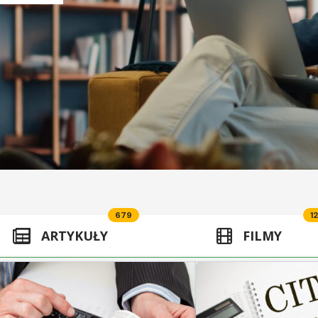
679
12
ARTYKUŁY
FILMY