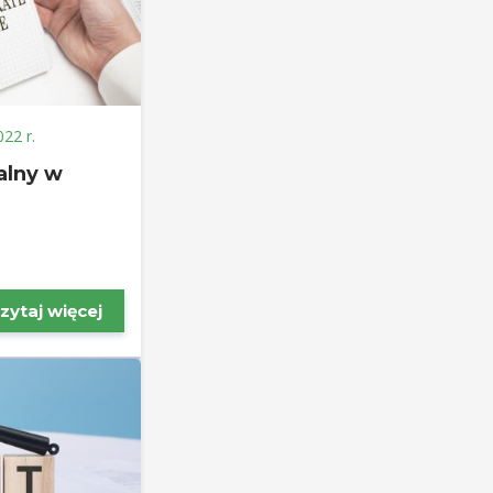
022 r.
alny w
zytaj więcej