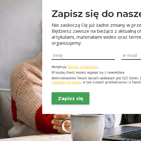
Zapisz się do nas
Nie zaskoczą Cię już żadne zmiany w prze
Będziesz zawsze na bieżąco z aktualną o
artykułami, materiałami wideo oraz ter
organizujemy.
Imię
Email
*
*
Akceptuję
Politykę prywatności
.
W każdej chwili możesz wypisać się z newslettera.
Administratorem Twoich danych osobowych jest IQ3 Górski, F
i dowiedz się więcej
, w tym o celach przetwarzania i o Twoi