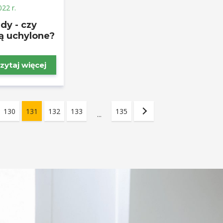
022 r.
dy - czy
ą uchylone?
zytaj więcej
130
131
132
133
135
...