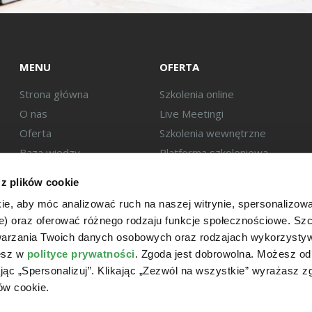
MENU
OFERTA
Strona główna
Szkolenia online
O nas
Live Meetingi
Oferta
Szkolenia wewnętrzne
Baza wiedzy
Platforma szkoleniowa
Eksperci
 z plików cookie
Kontakt
ie, aby móc analizować ruch na naszej witrynie, spersonalizow
we) oraz oferować różnego rodzaju funkcje społecznościowe. S
twarzania Twoich danych osobowych oraz rodzajach wykorzysty
iesz w
polityce prywatności
. Zgoda jest dobrowolna. Możesz o
ając „Spersonalizuj”. Klikając „Zezwól na wszystkie” wyrażasz 
ów cookie.