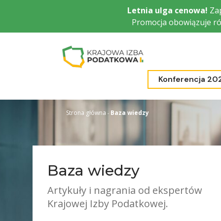
Przejdź
Letnia ulga cenowa!
Zap
do
Promocja obowiązuje ró
głównej
treści
Konferencja 20
Strona główna
Baza wiedzy
Baza wiedzy
Artykuły i nagrania od ekspertów
Krajowej Izby Podatkowej.