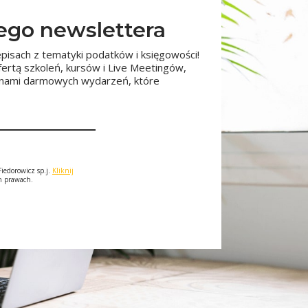
zego newslettera
pisach z tematyki podatków i księgowości!
fertą szkoleń, kursów i Live Meetingów,
minami darmowych wydarzeń, które
iedorowicz sp.j.
Kliknij
ch prawach.